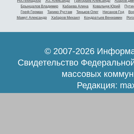
Ростехнадзор
Усс Александр
Григорьев Александр
Азаров Дм
Брынцалов Владимир
Кабаева Алина
Ковальчук Юрий
Пути
Греф Герман
Тарико Рустам
Тиньков Олег
Нисанов Год
Во
Мамут Александр
Хабаров Михаил
Кондратьев Вениамин
Рог
© 2007-2026 Информа
Свидетельство Федеральной
массовых коммун
Редакция:
ma