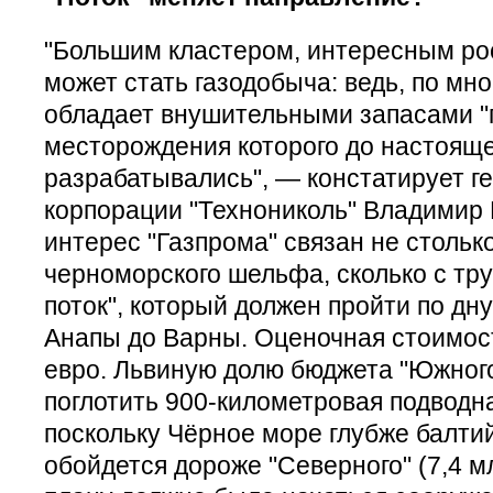
"Большим кластером, интересным ро
может стать газодобыча: ведь, по мн
обладает внушительными запасами "г
месторождения которого до настоящ
разрабатывались", — констатирует г
корпорации "Технониколь" Владимир 
интерес "Газпрома" связан не стольк
черноморского шельфа, сколько с т
поток", который должен пройти по дн
Анапы до Варны. Оценочная стоимос
евро. Львиную долю бюджета "Южного
поглотить 900-километровая подводна
поскольку Чёрное море глубже балти
обойдется дороже "Северного" (7,4 млр