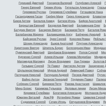
Горицкий Дмитрий
Гончаров Валерий
Голубович Алексей
Г
Гинер Евгений
Гиркин Игорь
Гительсон Александр
Глазь
Геремеев Руслан
Геремеев Сулейман
Геташвили Нана
Гасангаджиев Гасан
Гарбер Марк
Гарез Александр
Блаватни
Биков Артем
Билалов Ахмед
Битков Игорь
Бифов Анатолий
Бернштам Евгений
Безделов Дмитрий
Белавенцев Олег
Б
Батурин Виктор
Басаргин Виктор
Баскаков Петр
Баталов Ром
Балабанова Марина
Балакишиева Алсу
Бабченко Аркадий
Б
Байсаров Руслан
Зуев Сергей
Королев Роман
Рейльян
Шохин Александр
Быков Анатолий
Плутник Александр
Харитонин Виктор
Шпигель Борис
Белозерцев Иван
Мордашо
Пумпянский Дмитрий
Щербаков Владимир
Попов Сергей
Мел
Курченко Сергей
Алиев Ильхам
Алиева Мехрибан
Медведе
Магомедов Магомед
Лисин Владимир
Хан Герман
Золотов 
Гильварг Сергей
Тё Павел
Аветисян Артем
Захарченко 
Шульгинов Николай
Муров Андрей
Ливинский Павел
Собча
Патрушев Николай
Патрушев Андрей
Песков Дмитрий
Путин
Вайно Антон
Зюганов Геннадий
Грудинин Павел
Палиха
Собянин Сергей
Бирюков Петр
Ракова Анастасия
Шамалов 
Минц Борис
Каримова Гульнара
Деловые линии
Лесин Миха
Керимов Сулейман
Богатиков Александр
Молчанов Андр
Южилин Виталий
Дом.РФ
Ротенберг Роман
Цивилев Сергей
Судариков Сергей
Сечин Игорь
Евтушенков Владимир
Я