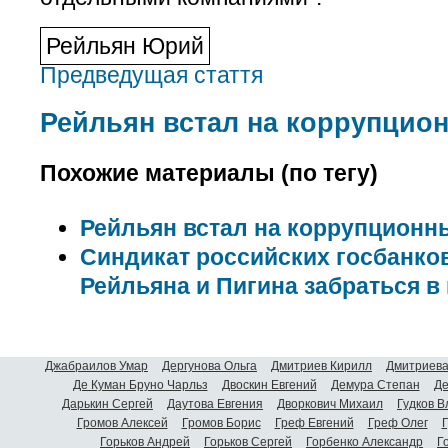
Рейльян Юрий
Предведущая стаття
Рейльян встал на коррупци
Похожие материалы (по тегу)
Рейльян встал на коррупцион
Синдикат российских госбанко
Рейльяна и Пигина забраться в
Джабраилов Умар
Дергунова Ольга
Дмитриев Кирилл
Дмитриева
Де Куман Бруно Чарльз
Двоскин Евгений
Демура Степан
Де
Дарькин Сергей
Даутова Евгения
Дворкович Михаил
Гудков 
Громов Алексей
Громов Борис
Греф Евгений
Греф Олег
Г
Горьков Андрей
Горьков Сергей
Горбенко Александр
Г