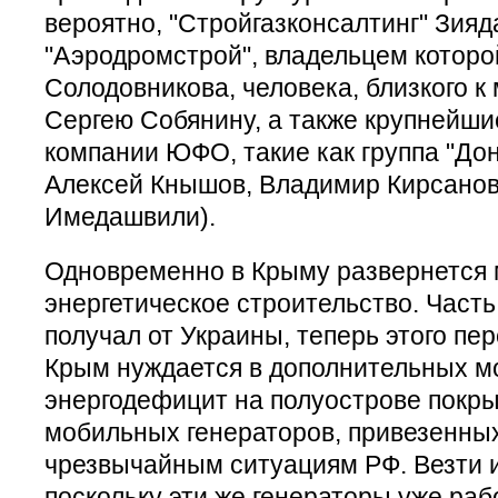
вероятно, "Стройгазконсалтинг" Зия
"Аэродромстрой", владельцем которо
Солодовникова, человека, близкого к
Сергею Собянину, а также крупнейш
компании ЮФО, такие как группа "До
Алексей Кнышов, Владимир Кирсанов
Имедашвили).
Одновременно в Крыму развернется
энергетическое строительство. Част
получал от Украины, теперь этого пере
Крым нуждается в дополнительных м
энергодефицит на полуострове покр
мобильных генераторов, привезенны
чрезвычайным ситуациям РФ. Везти и
поскольку эти же генераторы уже ра