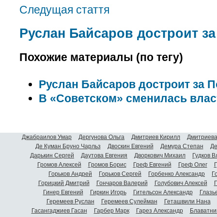
Следущая стаття
Руслан Байсаров достроит з
Похожие материалы (по тегу)
Руслан Байсаров достроит за 
В «Советском» сменилась влас
Джабраилов Умар
Дергунова Ольга
Дмитриев Кирилл
Дмитриева
Де Куман Бруно Чарльз
Двоскин Евгений
Демура Степан
Де
Дарькин Сергей
Даутова Евгения
Дворкович Михаил
Гудков 
Громов Алексей
Громов Борис
Греф Евгений
Греф Олег
Г
Горьков Андрей
Горьков Сергей
Горбенко Александр
Г
Горицкий Дмитрий
Гончаров Валерий
Голубович Алексей
Г
Гинер Евгений
Гиркин Игорь
Гительсон Александр
Глазь
Геремеев Руслан
Геремеев Сулейман
Геташвили Нана
Гасангаджиев Гасан
Гарбер Марк
Гарез Александр
Блаватни