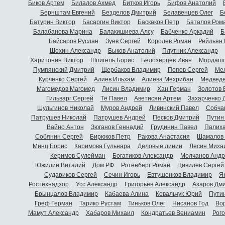
Биков Артем
Билалов Ахмед
Битков Игорь
Бифов Анатолий
Бернштам Евгений
Безделов Дмитрий
Белавенцев Олег
Б
Батурин Виктор
Басаргин Виктор
Баскаков Петр
Баталов Ром
Балабанова Марина
Балакишиева Алсу
Бабченко Аркадий
Б
Байсаров Руслан
Зуев Сергей
Королев Роман
Рейльян
Шохин Александр
Быков Анатолий
Плутник Александр
Харитонин Виктор
Шпигель Борис
Белозерцев Иван
Мордашо
Пумпянский Дмитрий
Щербаков Владимир
Попов Сергей
Мел
Курченко Сергей
Алиев Ильхам
Алиева Мехрибан
Медведе
Магомедов Магомед
Лисин Владимир
Хан Герман
Золотов 
Гильварг Сергей
Тё Павел
Аветисян Артем
Захарченко 
Шульгинов Николай
Муров Андрей
Ливинский Павел
Собча
Патрушев Николай
Патрушев Андрей
Песков Дмитрий
Путин
Вайно Антон
Зюганов Геннадий
Грудинин Павел
Палиха
Собянин Сергей
Бирюков Петр
Ракова Анастасия
Шамалов 
Минц Борис
Каримова Гульнара
Деловые линии
Лесин Миха
Керимов Сулейман
Богатиков Александр
Молчанов Андр
Южилин Виталий
Дом.РФ
Ротенберг Роман
Цивилев Сергей
Судариков Сергей
Сечин Игорь
Евтушенков Владимир
Я
Ростехнадзор
Усс Александр
Григорьев Александр
Азаров Дм
Брынцалов Владимир
Кабаева Алина
Ковальчук Юрий
Пути
Греф Герман
Тарико Рустам
Тиньков Олег
Нисанов Год
Во
Мамут Александр
Хабаров Михаил
Кондратьев Вениамин
Рог