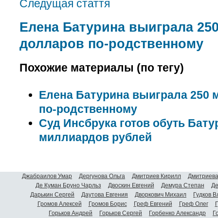
Следущая стаття
Елена Батурина выиграла 25
долларов по-родственному
Похожие материалы (по тегу)
Елена Батурина выиграла 250
по-родственному
Суд Инсбрука готов обуть Бату
миллиардов рублей
Джабраилов Умар
Дергунова Ольга
Дмитриев Кирилл
Дмитриева
Де Куман Бруно Чарльз
Двоскин Евгений
Демура Степан
Де
Дарькин Сергей
Даутова Евгения
Дворкович Михаил
Гудков 
Громов Алексей
Громов Борис
Греф Евгений
Греф Олег
Г
Горьков Андрей
Горьков Сергей
Горбенко Александр
Г