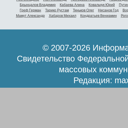
Брынцалов Владимир
Кабаева Алина
Ковальчук Юрий
Пути
Греф Герман
Тарико Рустам
Тиньков Олег
Нисанов Год
Во
Мамут Александр
Хабаров Михаил
Кондратьев Вениамин
Рог
© 2007-2026 Информа
Свидетельство Федеральной
массовых коммун
Редакция:
ma