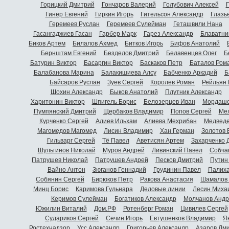
Горицкий Дмитрий
Гончаров Валерий
Голубович Алексей
Г
Гинер Евгений
Гиркин Игорь
Гительсон Александр
Глазь
Геремеев Руслан
Геремеев Сулейман
Геташвили Нана
Гасангаджиев Гасан
Гарбер Марк
Гарез Александр
Блаватни
Биков Артем
Билалов Ахмед
Битков Игорь
Бифов Анатолий
Бернштам Евгений
Безделов Дмитрий
Белавенцев Олег
Б
Батурин Виктор
Басаргин Виктор
Баскаков Петр
Баталов Ром
Балабанова Марина
Балакишиева Алсу
Бабченко Аркадий
Б
Байсаров Руслан
Зуев Сергей
Королев Роман
Рейльян
Шохин Александр
Быков Анатолий
Плутник Александр
Харитонин Виктор
Шпигель Борис
Белозерцев Иван
Мордашо
Пумпянский Дмитрий
Щербаков Владимир
Попов Сергей
Мел
Курченко Сергей
Алиев Ильхам
Алиева Мехрибан
Медведе
Магомедов Магомед
Лисин Владимир
Хан Герман
Золотов 
Гильварг Сергей
Тё Павел
Аветисян Артем
Захарченко 
Шульгинов Николай
Муров Андрей
Ливинский Павел
Собча
Патрушев Николай
Патрушев Андрей
Песков Дмитрий
Путин
Вайно Антон
Зюганов Геннадий
Грудинин Павел
Палиха
Собянин Сергей
Бирюков Петр
Ракова Анастасия
Шамалов 
Минц Борис
Каримова Гульнара
Деловые линии
Лесин Миха
Керимов Сулейман
Богатиков Александр
Молчанов Андр
Южилин Виталий
Дом.РФ
Ротенберг Роман
Цивилев Сергей
Судариков Сергей
Сечин Игорь
Евтушенков Владимир
Я
Ростехнадзор
Усс Александр
Григорьев Александр
Азаров Дм