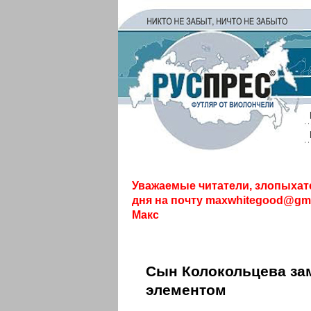
Уважаемые читатели, злопыхат
дня на почту
maxwhitegood@gma
Макс
Сын Колокольцева за
элементом