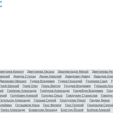
ы
ы
митриев Кирилл
Дмитриева Оксана
Джангвеладзе Мераб
Дмитриева Не
Евгений
Демура Степан
Денин Николай
Давидович Давид
Давыдов Але
Дворкович Михаил
Гудков Владимир
Гудков Геннадий
Гуцериев Саид
Г
Греф Евгений
Греф Олег
Гринь Виктор
Груздев Владимир
Губашев Анз
гей
Горбенко Александр
Горбунов Александр
Гордейчук Владимир
Гор
ерий
Голубович Алексей
Голодец Ольга
Говорухин Станислав
Говорун
Гительсон Александр
Глазьев Сергей
Гизатуллин Ринат
Гиндин Диана
улейман
Геташвили Нана
Генс Филипп
Генс Георгий
Генералов Серге
Гарез Александр
Блаватник Леонард
Блаттер Йозеф
Бобров Алексей