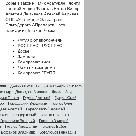
Воры в законе
Гагик Асатурян
Глонти
Георгий
Борис Флигель
Натан Винер
Алексей Демьянов
Алексей Черняев
ОПГ «Уралмаш»
ЭльгаТранс
ЭльгаДорога
АПроперти
Натан
Блечарчик
Брайан Чески
Футляр от виолончели
РОСПРЕС - РУСПРЕС
Досье
Замполит
Компромат вики
Факты и компромат
Компромат ГРУПП
лли
Джаниев Ровшан
Де Маржери Кристоф
ксандр
Давыдова Милана
Дадаев Заур
усев Павел
Гудков Дмитрий
Гущин Юрий
ор
Городецкий Владимир
Горчев Олег
деев Алексей
Гореславский Алексей
 Олег
Глоцер Юрий
Глинка Елизавета
Герасимов Валерий
Гергиев Валерий
й
Геллер Александр
Гасанов Бабек
Богданов Владимир
Боголюбов Геннадий