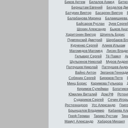
Биков Артем
Билалов Ахмед
Битко
Бернштам Евгений
Безделов Дм
Батурин Виктор
Басаргин Виктор
Балабанова Марина
Балакишиева
Байсаров Руслан
Зуев Серге
Шохин Александр
Быков Ана
Харитонин Виктор
Шпигель Борис
Пумпянский Дмитрий
Щербаков Вл
Курченко Сергей
Алиев Ильхам
Магомедов Магомед
Лисин Влади
Гильварг Сергей
Тё Павел
А
Шульгинов Николай
Муров Андре
Патрушев Николай
Патрушев Андр
Вайно Антон
Зюганов Геннад
Собянин Сергей
Бирюков Петр
Минц Борис
Каримова Гульнара
Керимов Сулейман
Богатико
Южилин Виталий
Дом.РФ
Ротен
Судариков Сергей
Сечин Игор
Ростехнадзор
Усс Александр
Григ
Брынцалов Владимир
Кабаева Ал
Греф Герман
Тарико Рустам
Тин
Мамут Александр
Хабаров Михаил