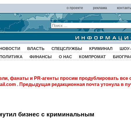
о проекте
реклама
контакт
НОВОСТИ
ВЛАСТЬ
СПЕЦСЛУЖБЫ
КРИМИНАЛ
ШОУ-
ПОЛИТИКА
ФИНАНСЫ
О НАС
КОМПРОМАТ
БИОГРА
ели, фанаты и PR-агенты просим продублировать все 
il.com
. Предыдущая редакционная почта утонула в пу
мутил бизнес с криминальным