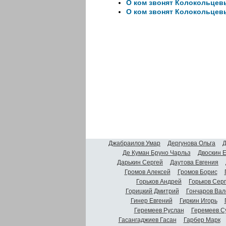
О ком звонят Колокольцев
О ком звонят Колокольцев
Джабраилов Умар
Дергунова Ольга
Д
Де Куман Бруно Чарльз
Двоскин 
Дарькин Сергей
Даутова Евгения
Громов Алексей
Громов Борис
Горьков Андрей
Горьков Сер
Горицкий Дмитрий
Гончаров Вал
Гинер Евгений
Гиркин Игорь
Геремеев Руслан
Геремеев С
Гасангаджиев Гасан
Гарбер Марк