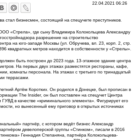
22.04.2021 06:26
а стал бизнесмен, состоящий на спецучете преступников.
е ООО «Стрела», где сыну Владимира Колокольцева Александру
госстройнадзора разрешение на строительство
ра на юго-западе Москвы (ул. Обручева, вл. 23, корп. 2, стр.
396 квадратных метров находится в собственности у «Стрелы».
должен быть построен до 2023 года. 13-этажное здание центра
метров. На первых двух этажах разместятся рестораны, кафе,
ии, комнаты персонала. На этажах с третьего по тринадцатый
ми террасами.
етний Артём Коротких. Он родился в Донецке, был прописан в
ормации The Insider, он был поставлен на спецучет Центра
ГУВД в качестве «криминального элемента». Фигурирует его
имости, но вынесенный ему приговор в открытых источниках
инальный» партнёр, с котором ведёт бизнес Александр
партнёром девелоперской группы «Стинком», писали в 2016
Стинкома» Геннадия Степаняна, партнёра Колокольцева-