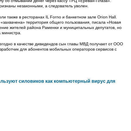
лу об отмывании денег через кассу ТРЦ «Ереван-Плаза».
ризнаны незаконными, а следователь уволен.
и также в ресторанах IL Forno и банкетном зале Orion Hall.
а «захвачена» территория общего пользования, писала «Новая
ление жителей района Раменки и муниципальных депутатов, но
а министра.
жегодно в качестве дивидендов сын главы МВД получает от ООО
азработчик для абонентов мобильных операторов сервисов с
ользуют силовиков как компьютерный вирус для