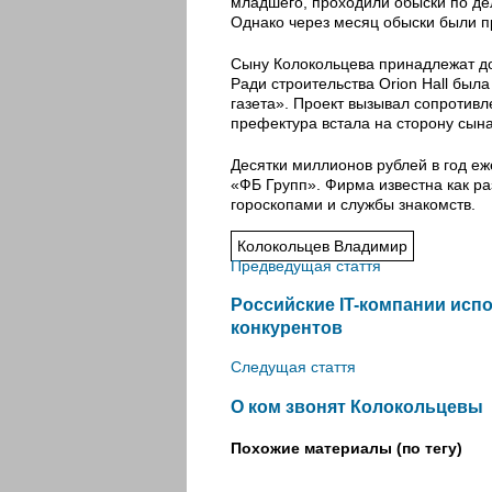
младшего, проходили обыски по де
Однако через месяц обыски были п
Сыну Колокольцева принадлежат дол
Ради строительства Orion Hall был
газета». Проект вызывал сопротив
префектура встала на сторону сын
Десятки миллионов рублей в год е
«ФБ Групп». Фирма известна как р
гороскопами и службы знакомств.
Колокольцев Владимир
Предведущая стаття
Российские IT-компании исп
конкурентов
Следущая стаття
О ком звонят Колокольцевы
Похожие материалы (по тегу)