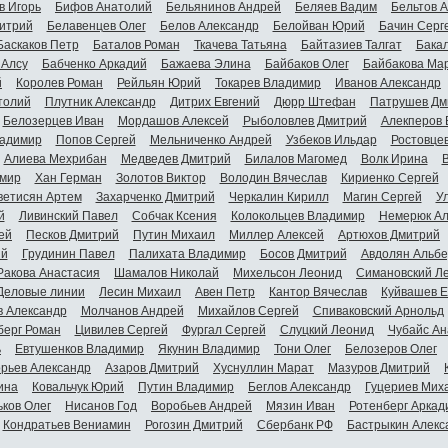
в Игорь
Бифов Анатолий
Бельянинов Андрей
Беляев Вадим
Бельтов 
итрий
Белавенцев Олег
Белов Александр
Белойван Юрий
Бачин Серг
Баскаков Петр
Баталов Роман
Ткачева Татьяна
Байтазиев Талгат
Бакал
 Алсу
Бабченко Аркадий
Бажаева Элина
Байбаков Олег
Байбакова Ма
й
Королев Роман
Рейльян Юрий
Токарев Владимир
Иванов Александр
толий
Плутник Александр
Дитрих Евгений
Дюрр Штефан
Патрушев Дм
Белозерцев Иван
Мордашов Алексей
Рыболовлев Дмитрий
Алекперов 
адимир
Попов Сергей
Мельниченко Андрей
Узбеков Ильдар
Ростовце
Алиева Мехрибан
Медведев Дмитрий
Билалов Магомед
Волк Ирина
мир
Хан Герман
Золотов Виктор
Володин Вячеслав
Кириенко Сергей
ветисян Артем
Захарченко Дмитрий
Черкалин Кирилл
Магин Сергей
У
й
Ливинский Павел
Собчак Ксения
Колокольцев Владимир
Немерюк Ал
ей
Песков Дмитрий
Путин Михаил
Миллер Алексей
Артюхов Дмитрий
ий
Грудинин Павел
Палихата Владимир
Босов Дмитрий
Авдолян Альбе
Ракова Анастасия
Шамалов Николай
Михельсон Леонид
Симановский Л
Деловые линии
Лесин Михаил
Авен Петр
Кантор Вячеслав
Куйвашев Е
в Александр
Молчанов Андрей
Михайлов Сергей
Спиваковский Арнольд
берг Роман
Цивилев Сергей
Фургал Сергей
Слуцкий Леонид
Чубайс Ан
ь
Евтушенков Владимир
Якунин Владимир
Тони Олег
Белозеров Олег
орьев Александр
Азаров Дмитрий
Хуснуллин Марат
Мазуров Дмитрий
ина
Ковальчук Юрий
Путин Владимир
Беглов Александр
Гуцериев Мих
ьков Олег
Нисанов Год
Воробьев Андрей
Мязин Иван
Ротенберг Аркад
Кондратьев Вениамин
Рогозин Дмитрий
Сбербанк РФ
Бастрыкин Алекс