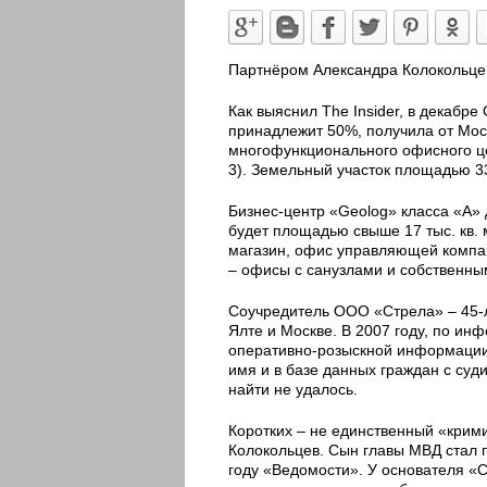
Партнёром Александра Колокольцев
Как выяснил The Insider, в декабр
принадлежит 50%, получила от Мос
многофункционального офисного цент
3). Земельный участок площадью 3
Бизнес-центр «Geolog» класса «А» 
будет площадью свыше 17 тыс. кв. 
магазин, офис управляющей компан
– офисы с санузлами и собственны
Соучредитель ООО «Стрела» – 45-л
Ялте и Москве. В 2007 году, по инф
оперативно-розыскной информации 
имя и в базе данных граждан с суд
найти не удалось.
Коротких – не единственный «крим
Колокольцев. Сын главы МВД стал 
году «Ведомости». У основателя «