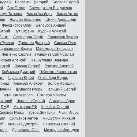
Андрей
Березкин Григорий
Беляев Сергей
ей
Бах Томас
Баумгертнер Владислав
ьчук Татьяна
Баков Альберт
Баков Антон
рия
Якушев Владимир
Щукин Александр
Феоктистов Олег
Белоусов Андрей
итрий
Лут Оксана
Кудрин Алексей
Вагит
Алекперов Юсуф
Рашников Виктор
в Руслан
Еремеев Дмитрий
Сиенко Олег
Варшавский Вадим
Магомедов Зиявудин
Левченко Сергей
Гуцериев Саит-Салам
люкаев Алексей
Набиуллина Эльвира
ексей
Лавров Сергей
Рогозин Алексей
Кобылкин Дмитрий
Чуйченко Константин
рт
Шульгин Юрий
Ротенберг Борис
еонид
Ананьев Алексей
Волож Аркадий
вгений
Шувалов Игорь
Галицкий Сергей
Усманов Алишер
Соколов Максим
атолий
Чемезов Сергей
Агаларов Арас
РЖД
Минтранс РФ
Кельбах Сергей
Краснов Игорь
Зотов Дмитрий
Чуян Игорь
аил
Силуанов Антон
Мишустин Михаил
ий
Ананьев Дмитрий
Пригожин Евгений
андр
Дерипаска Олег
Махмудов Искандер