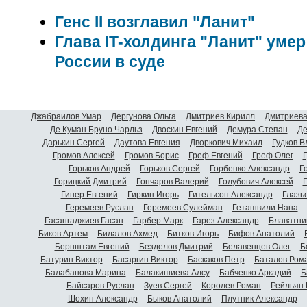
Генс II возглавил "Ланит"
Глава IT-холдинга "Ланит" умер
России в суде
Джабраилов Умар
Дергунова Ольга
Дмитриев Кирилл
Дмитриева
Де Куман Бруно Чарльз
Двоскин Евгений
Демура Степан
Де
Дарькин Сергей
Даутова Евгения
Дворкович Михаил
Гудков 
Громов Алексей
Громов Борис
Греф Евгений
Греф Олег
Г
Горьков Андрей
Горьков Сергей
Горбенко Александр
Г
Горицкий Дмитрий
Гончаров Валерий
Голубович Алексей
Г
Гинер Евгений
Гиркин Игорь
Гительсон Александр
Глазь
Геремеев Руслан
Геремеев Сулейман
Геташвили Нана
Гасангаджиев Гасан
Гарбер Марк
Гарез Александр
Блаватни
Биков Артем
Билалов Ахмед
Битков Игорь
Бифов Анатолий
Бернштам Евгений
Безделов Дмитрий
Белавенцев Олег
Б
Батурин Виктор
Басаргин Виктор
Баскаков Петр
Баталов Ром
Балабанова Марина
Балакишиева Алсу
Бабченко Аркадий
Б
Байсаров Руслан
Зуев Сергей
Королев Роман
Рейльян
Шохин Александр
Быков Анатолий
Плутник Александр