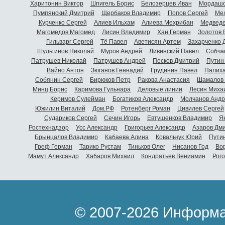
Харитонин Виктор
Шпигель Борис
Белозерцев Иван
Мордашо
Пумпянский Дмитрий
Щербаков Владимир
Попов Сергей
Мел
Курченко Сергей
Алиев Ильхам
Алиева Мехрибан
Медведе
Магомедов Магомед
Лисин Владимир
Хан Герман
Золотов 
Гильварг Сергей
Тё Павел
Аветисян Артем
Захарченко 
Шульгинов Николай
Муров Андрей
Ливинский Павел
Собча
Патрушев Николай
Патрушев Андрей
Песков Дмитрий
Путин
Вайно Антон
Зюганов Геннадий
Грудинин Павел
Палиха
Собянин Сергей
Бирюков Петр
Ракова Анастасия
Шамалов 
Минц Борис
Каримова Гульнара
Деловые линии
Лесин Миха
Керимов Сулейман
Богатиков Александр
Молчанов Андр
Южилин Виталий
Дом.РФ
Ротенберг Роман
Цивилев Сергей
Судариков Сергей
Сечин Игорь
Евтушенков Владимир
Я
Ростехнадзор
Усс Александр
Григорьев Александр
Азаров Дм
Брынцалов Владимир
Кабаева Алина
Ковальчук Юрий
Пути
Греф Герман
Тарико Рустам
Тиньков Олег
Нисанов Год
Во
Мамут Александр
Хабаров Михаил
Кондратьев Вениамин
Рог
© 2007-2026 Информа