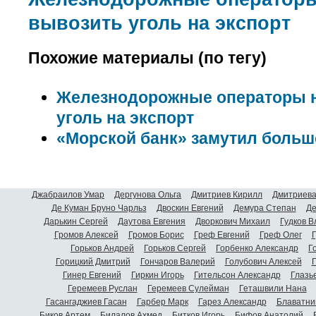
вывозить уголь на экспорт
Похожие материалы (по тегу)
Железнодорожные операторы н
уголь на экспорт
«Морской банк» замутил больш
Джабраилов Умар
Дергунова Ольга
Дмитриев Кирилл
Дмитриева
Де Куман Бруно Чарльз
Двоскин Евгений
Демура Степан
Де
Дарькин Сергей
Даутова Евгения
Дворкович Михаил
Гудков 
Громов Алексей
Громов Борис
Греф Евгений
Греф Олег
Г
Горьков Андрей
Горьков Сергей
Горбенко Александр
Г
Горицкий Дмитрий
Гончаров Валерий
Голубович Алексей
Г
Гинер Евгений
Гиркин Игорь
Гительсон Александр
Глазь
Геремеев Руслан
Геремеев Сулейман
Геташвили Нана
Гасангаджиев Гасан
Гарбер Марк
Гарез Александр
Блаватни
Биков Артем
Билалов Ахмед
Битков Игорь
Бифов Анатолий