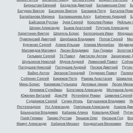
Бернштам Евгений
Безделов Дмитрий
Белавенцев Олег
Б
Батурин Виктор
Басаргин Виктор
Баскаков Петр
Баталов Ром
Балабанова Марина
Балакишиева Алсу
Бабченко Аркадий
Б
Байсаров Руслан
Зуев Сергей
Королев Роман
Рейльян
Шохин Александр
Быков Анатолий
Плутник Александр
Харитонин Виктор
Шпигель Борис
Белозерцев Иван
Мордашо
Пумпянский Дмитрий
Щербаков Владимир
Попов Сергей
Мел
Курченко Сергей
Алиев Ильхам
Алиева Мехрибан
Медведе
Магомедов Магомед
Лисин Владимир
Хан Герман
Золотов 
Гильварг Сергей
Тё Павел
Аветисян Артем
Захарченко 
Шульгинов Николай
Муров Андрей
Ливинский Павел
Собча
Патрушев Николай
Патрушев Андрей
Песков Дмитрий
Путин
Вайно Антон
Зюганов Геннадий
Грудинин Павел
Палиха
Собянин Сергей
Бирюков Петр
Ракова Анастасия
Шамалов 
Минц Борис
Каримова Гульнара
Деловые линии
Лесин Миха
Керимов Сулейман
Богатиков Александр
Молчанов Андр
Южилин Виталий
Дом.РФ
Ротенберг Роман
Цивилев Сергей
Судариков Сергей
Сечин Игорь
Евтушенков Владимир
Я
Ростехнадзор
Усс Александр
Григорьев Александр
Азаров Дм
Брынцалов Владимир
Кабаева Алина
Ковальчук Юрий
Пути
Греф Герман
Тарико Рустам
Тиньков Олег
Нисанов Год
Во
Мамут Александр
Хабаров Михаил
Кондратьев Вениамин
Рог