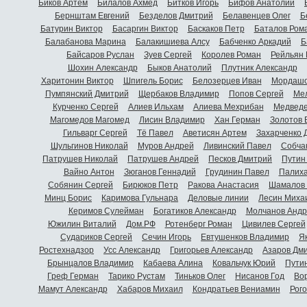
Биков Артем
Билалов Ахмед
Битков Игорь
Бифов Анатолий
Бернштам Евгений
Безделов Дмитрий
Белавенцев Олег
Б
Батурин Виктор
Басаргин Виктор
Баскаков Петр
Баталов Ром
Балабанова Марина
Балакишиева Алсу
Бабченко Аркадий
Б
Байсаров Руслан
Зуев Сергей
Королев Роман
Рейльян
Шохин Александр
Быков Анатолий
Плутник Александр
Харитонин Виктор
Шпигель Борис
Белозерцев Иван
Мордашо
Пумпянский Дмитрий
Щербаков Владимир
Попов Сергей
Мел
Курченко Сергей
Алиев Ильхам
Алиева Мехрибан
Медведе
Магомедов Магомед
Лисин Владимир
Хан Герман
Золотов 
Гильварг Сергей
Тё Павел
Аветисян Артем
Захарченко 
Шульгинов Николай
Муров Андрей
Ливинский Павел
Собча
Патрушев Николай
Патрушев Андрей
Песков Дмитрий
Путин
Вайно Антон
Зюганов Геннадий
Грудинин Павел
Палиха
Собянин Сергей
Бирюков Петр
Ракова Анастасия
Шамалов 
Минц Борис
Каримова Гульнара
Деловые линии
Лесин Миха
Керимов Сулейман
Богатиков Александр
Молчанов Андр
Южилин Виталий
Дом.РФ
Ротенберг Роман
Цивилев Сергей
Судариков Сергей
Сечин Игорь
Евтушенков Владимир
Я
Ростехнадзор
Усс Александр
Григорьев Александр
Азаров Дм
Брынцалов Владимир
Кабаева Алина
Ковальчук Юрий
Пути
Греф Герман
Тарико Рустам
Тиньков Олег
Нисанов Год
Во
Мамут Александр
Хабаров Михаил
Кондратьев Вениамин
Рог