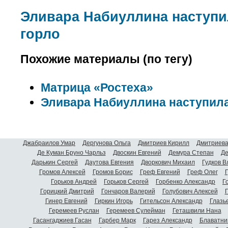
Эливара Набиуллина наступи
горло
Похожие материалы (по тегу)
Матрица «Ростеха»
Эливара Набиуллина наступила
Джабраилов Умар
Дергунова Ольга
Дмитриев Кирилл
Дмитриева
Де Куман Бруно Чарльз
Двоскин Евгений
Демура Степан
Де
Дарькин Сергей
Даутова Евгения
Дворкович Михаил
Гудков 
Громов Алексей
Громов Борис
Греф Евгений
Греф Олег
Г
Горьков Андрей
Горьков Сергей
Горбенко Александр
Г
Горицкий Дмитрий
Гончаров Валерий
Голубович Алексей
Г
Гинер Евгений
Гиркин Игорь
Гительсон Александр
Глазь
Геремеев Руслан
Геремеев Сулейман
Геташвили Нана
Гасангаджиев Гасан
Гарбер Марк
Гарез Александр
Блаватни