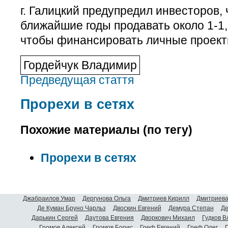
г. Галицкий предупредил инвесторов, 
ближайшие годы продавать около 1-1,
чтобы финансировать личные проект
Гордейчук Владимир
Предведущая стаття
Прорехи в сетях
Похожие материалы (по тегу)
Прорехи в сетях
Джабраилов Умар
Дергунова Ольга
Дмитриев Кирилл
Дмитриева
Де Куман Бруно Чарльз
Двоскин Евгений
Демура Степан
Де
Дарькин Сергей
Даутова Евгения
Дворкович Михаил
Гудков 
Громов Алексей
Громов Борис
Греф Евгений
Греф Олег
Г