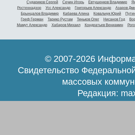
Судариков Сергей
Сечин Игорь
Евтушенков Владимир
Я
Ростехнадзор
Усс Александр
Григорьев Александр
Азаров Дм
Брынцалов Владимир
Кабаева Алина
Ковальчук Юрий
Пути
Греф Герман
Тарико Рустам
Тиньков Олег
Нисанов Год
Во
Мамут Александр
Хабаров Михаил
Кондратьев Вениамин
Рог
© 2007-2026 Информа
Свидетельство Федеральной
массовых коммун
Редакция:
ma