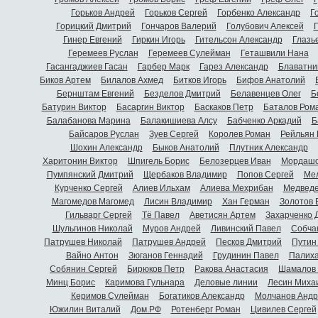
Горьков Андрей
Горьков Сергей
Горбенко Александр
Г
Горицкий Дмитрий
Гончаров Валерий
Голубович Алексей
Г
Гинер Евгений
Гиркин Игорь
Гительсон Александр
Глазь
Геремеев Руслан
Геремеев Сулейман
Геташвили Нана
Гасангаджиев Гасан
Гарбер Марк
Гарез Александр
Блаватни
Биков Артем
Билалов Ахмед
Битков Игорь
Бифов Анатолий
Бернштам Евгений
Безделов Дмитрий
Белавенцев Олег
Б
Батурин Виктор
Басаргин Виктор
Баскаков Петр
Баталов Ром
Балабанова Марина
Балакишиева Алсу
Бабченко Аркадий
Б
Байсаров Руслан
Зуев Сергей
Королев Роман
Рейльян
Шохин Александр
Быков Анатолий
Плутник Александр
Харитонин Виктор
Шпигель Борис
Белозерцев Иван
Мордашо
Пумпянский Дмитрий
Щербаков Владимир
Попов Сергей
Мел
Курченко Сергей
Алиев Ильхам
Алиева Мехрибан
Медведе
Магомедов Магомед
Лисин Владимир
Хан Герман
Золотов 
Гильварг Сергей
Тё Павел
Аветисян Артем
Захарченко 
Шульгинов Николай
Муров Андрей
Ливинский Павел
Собча
Патрушев Николай
Патрушев Андрей
Песков Дмитрий
Путин
Вайно Антон
Зюганов Геннадий
Грудинин Павел
Палиха
Собянин Сергей
Бирюков Петр
Ракова Анастасия
Шамалов 
Минц Борис
Каримова Гульнара
Деловые линии
Лесин Миха
Керимов Сулейман
Богатиков Александр
Молчанов Андр
Южилин Виталий
Дом.РФ
Ротенберг Роман
Цивилев Сергей