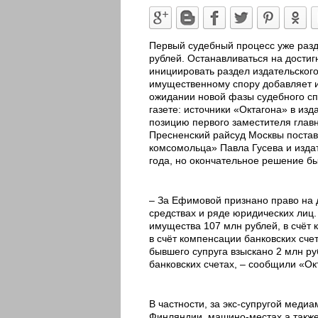
Первый судебный процесс уже разд
рублей. Останавливаться на дости
инициировать раздел издательског
имущественному спору добавляет и
ожидании новой фазы судебного сп
газете: источники «Октагона» в из
позицию первого заместителя главн
Пресненский райсуд Москвы постави
комсомольца» Павла Гусева и изда
года, но окончательное решение бы
– За Ефимовой признано право на 
средствах и ряде юридических лиц.
имущества 107 млн рублей, в счёт 
в счёт компенсации банковских счет
бывшего супруга взыскано 2 млн ру
банковских счетах, – сообщили «Ок
В частности, за экс-супругой меди
Финляндии, машино-местах а также 