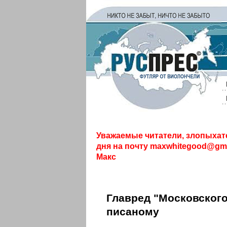
Уважаемые читатели, злопыхат
дня на почту
maxwhitegood@gma
Макс
Главред "Московского
писаному