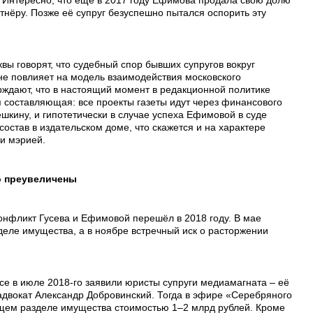
тнёру. Позже её супруг безуспешно пытался оспорить эту
вы говорят, что судебный спор бывших супругов вокруг
не повлияет на модель взаимодействия московского
ерждают, что в настоящий момент в редакционной политике
 составляющая: все проекты газеты идут через финансового
шкину, и гипотетически в случае успеха Ефимовой в суде
остав в издательском доме, что скажется и на характере
и мэрией.
о преувеличены
онфликт Гусева и Ефимовой перешёл в 2018 году. В мае
деле имущества, а в ноябре встречный иск о расторжении
е в июле 2018-го заявили юристы супруги медиамагната – её
адвокат Александр Добровинский. Тогда в эфире «Серебряного
щем разделе имущества стоимостью 1–2 млрд рублей. Кроме