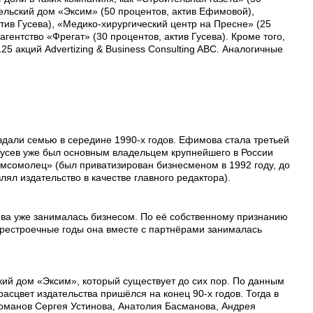
ельский дом «Эксим» (50 процентов, актив Ефимовой),
тив Гусева), «Медико-хирургический центр на Пресне» (25
агентство «Фрегат» (30 процентов, актив Гусева). Кроме того,
5 акций Advertizing & Business Consulting ABC. Аналогичные
здали семью в середине 1990-х годов. Ефимова стала третьей
 Гусев уже был основным владельцем крупнейшего в России
омсомолец» (был приватизирован бизнесменом в 1992 году, до
влял издательство в качестве главного редактора).
ва уже занималась бизнесом. По её собственному признанию
рестроечные годы она вместе с партнёрами занималась
ий дом «Эксим», который существует до сих пор. По данным
 расцвет издательства пришёлся на конец 90-х годов. Тогда в
оманов Сергея Устинова, Анатолия Басманова, Андрея