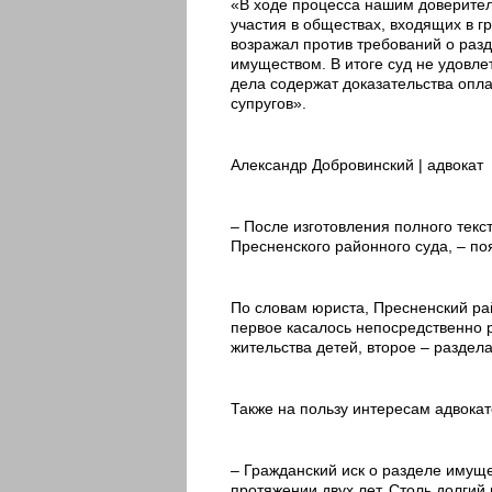
«В ходе процесса нашим доверител
участия в обществах, входящих в 
возражал против требований о раз
имуществом. В итоге суд не удовле
дела содержат доказательства опла
супругов».
Александр Добровинский | адвокат
– После изготовления полного тек
Пресненского районного суда, – по
По словам юриста, Пресненский ра
первое касалось непосредственно 
жительства детей, второе – раздел
Также на пользу интересам адвока
– Гражданский иск о разделе имуще
протяжении двух лет. Столь долги