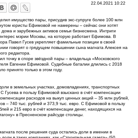
22.04.2021 10:22
елил имущество пары, присудив экс-супруге более 100 млн
гнутом юристы Ефимовой не намерены – сейчас они хотят
о дома и зарубежных активов семьи бизнесмена. Интриги
нтерес мэрии Москвы, на которую работает Ефимова. В
ора Павел Гусев укрепляет фамильные позиции в своей
дании говорят о грядущем повышении сына магната Алексея на
ого редактора.
л точку в споре звёздной пары – владельца «Московского
теля Евгении Ефимовой. Судебные баталии длились с 2018
ло принято только в этом году.
доли в земельных участках, домовладениях, транспортных
 С Гусева в пользу Ефимовой взыскано в счёт компенсации
компенсации расходов на выкуп ценных акций – 35 млн рублей,
ов – 740 тыс. рублей и 373,9 тыс. евро. С Ефимовой в пользу
блей и 215 евро в счёт компенсации денег, находящихся на
тагону» в Пресненском райсуде столицы.
амагната после решения суда остались доли в имении в
доли в таких компаниях, как «Строительная газета» (50