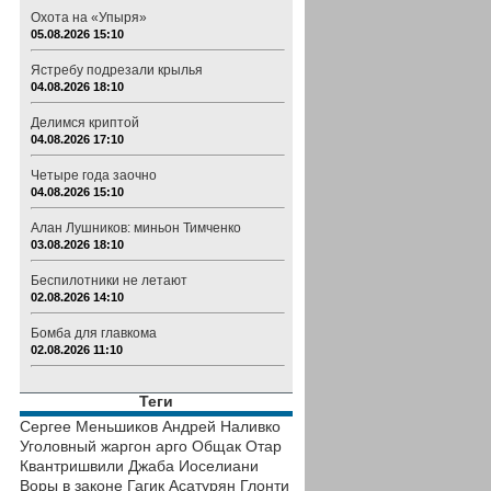
Охота на «Упыря»
05.08.2026 15:10
Ястребу подрезали крылья
04.08.2026 18:10
Делимся криптой
04.08.2026 17:10
Четыре года заочно
04.08.2026 15:10
Алан Лушников: миньон Тимченко
03.08.2026 18:10
Беспилотники не летают
02.08.2026 14:10
Бомба для главкома
02.08.2026 11:10
Теги
Сергее Меньшиков
Андрей Наливко
Уголовный жаргон
арго
Общак
Отар
Квантришвили
Джаба Иоселиани
Воры в законе
Гагик Асатурян
Глонти