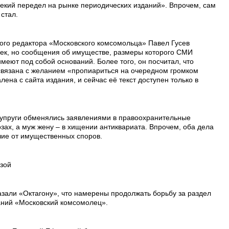
некий передел на рынке периодических изданий». Впрочем, сам
 стал.
вного редактора «Московского комсомольца» Павел Гусев
овек, но сообщения об имуществе, размеры которого СМИ
имеют под собой оснований. Более того, он посчитал, что
связана с желанием «пропиариться на очередном громком
ена с сайта издания, и сейчас её текст доступен только в
супруги обменялись заявлениями в правоохранительные
зах, а муж жену – в хищении антиквариата. Впрочем, оба дела
ичие от имущественных споров.
зой
зали «Октагону», что намерены продолжать борьбу за раздел
аний «Московский комсомолец».