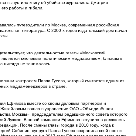
тво выпустило книгу об убийстве журналиста Дмитрия
его работы и гибели.
авались путеводители по Москве, современная российская
овательная литература. С 2000-х годов издательский дом начал
сквы.
етельствует, что деятельностью газеты «Московский
 является ключевым политическим медиаактивом, близким к
а никогда не занималась.
полным контролем Павла Гусева, который считается одним из
рных медиаменеджеров в стране.
гения Ефимова вместе со своим деловым партнёром и
 Жигайловым вошла в управление ОАО «Объединённая
ьства Москвы», председателем редакционного совета которого
рий Лужков. В новой компании Ефимова вступила в должность
едакции. После смены главы города в 2010 году, когда к
ргей Собянин, супруга Павла Гусева сохранила свой пост и
. Интересно, что ещё в 2017 году Ефимова продала свою долю