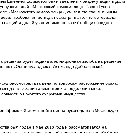
ем Евгенией Ефимовой были заявлены к разделу акции и доли
группу компаний «Московский комсомолец». Павел Гусев
деле «Московского комсомольца», считая это своим личным
творил требования истицы, несмотря на то, что материалы
ты акций и долей участия именно за счёт общих средств
ста решения будет подана апелляционная жалоба на решение
ясняет «Октагону» адвокат Александр Добровинский.
йсуд рассмотрел два дела по вопросам расторжения брака:
развода, взыскания алиментов и определения места
а совместно нажитого супругами имущества.
тов Ефимовой может пойти смена руководства в Мосгорсуде.
ства был подан в мае 2018 года и рассматривался на
й период рассмотрения дела обусловлен огромным объёмом