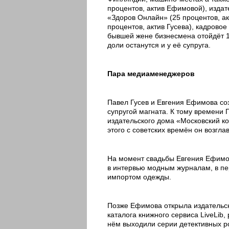
процентов, актив Ефимовой), издат
«Здоров Онлайн» (25 процентов, ак
процентов, актив Гусева), кадровое 
бывшей жене бизнесмена отойдёт 12
доли останутся и у её супруга.
Пара медиаменеджеров
Павел Гусев и Евгения Ефимова со
супругой магната. К тому времени
издательского дома «Московский к
этого с советских времён он возгла
На момент свадьбы Евгения Ефимо
в интервью модным журналам, в пе
импортом одежды.
Позже Ефимова открыла издательск
каталога книжного сервиса LiveLib,
нём выходили серии детективных р