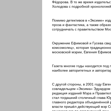
Фёдорова. В то же время издательс
Холодова с подробной хронологией 
Помимо детективов в «Эксиме» изд
проза и фантастика, а также образ
сотрудничать с правительством Мо
Окружение Ефимовой и Гусева свид
комсомолец», которая традиционно
московской мэрии, Евгения Ефимов
Газета многие годы находится под 
наиболее авторитетных и авторита
С другой стороны, в 2001 году Ев
совладельцем «Эксима» Эдуардом
редакция изданий Мэра и Правител
стал тогдашний столичный глава Ю
главного редактора объединённой р
власти пришёл действующий мэр Се
занимает его по сегодняшний день