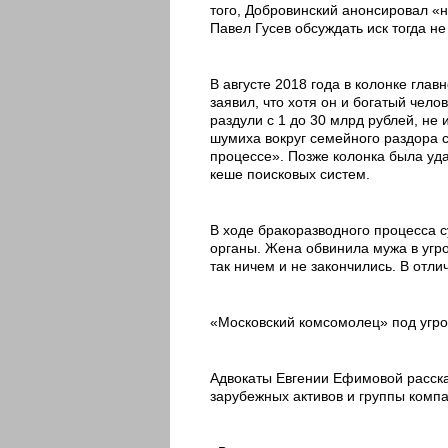
того, Добровинский анонсировал «
Павел Гусев обсуждать иск тогда не
В августе 2018 года в колонке гла
заявил, что хотя он и богатый чел
раздули с 1 до 30 млрд рублей, не 
шумиха вокруг семейного раздора 
процессе». Позже колонка была удал
кеше поисковых систем.
В ходе бракоразводного процесса 
органы. Жена обвинила мужа в угро
так ничем и не закончились. В отл
«Московский комсомолец» под угро
Адвокаты Евгении Ефимовой расска
зарубежных активов и группы комп