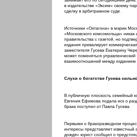
в издательстве «Эксим» своему пар
сделку в арбитражном суде.
Источники «Октагона» в мэрии Моск
«Московского комсомольца» никак 
правительства с газетой, но подтв
издания превалирует коммерческая
заместителя Гусева Екатерину Чере
может поменяться управленческий с
взаимоотношений между изданием 
Слухи о богатстве Гусева сильн
В публичную плоскость семейный к
Евгения Ефимова подала иск о раз
брака поступил от Павла Гусева.
Первыми о бракоразводном процесс
интересы представляет известный 
дождя» юрист сообщил о предстоя