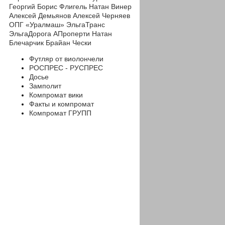
Георгий
Борис Флигель
Натан Винер
Алексей Демьянов
Алексей Черняев
ОПГ «Уралмаш»
ЭльгаТранс
ЭльгаДорога
АПроперти
Натан
Блечарчик
Брайан Чески
Футляр от виолончели
РОСПРЕС - РУСПРЕС
Досье
Замполит
Компромат вики
Факты и компромат
Компромат ГРУПП