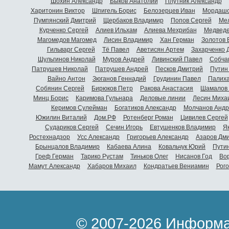
Шохин Александр
Быков Анатолий
Плутник Александр
Харитонин Виктор
Шпигель Борис
Белозерцев Иван
Мордашо
Пумпянский Дмитрий
Щербаков Владимир
Попов Сергей
Мел
Курченко Сергей
Алиев Ильхам
Алиева Мехрибан
Медведе
Магомедов Магомед
Лисин Владимир
Хан Герман
Золотов 
Гильварг Сергей
Тё Павел
Аветисян Артем
Захарченко 
Шульгинов Николай
Муров Андрей
Ливинский Павел
Собча
Патрушев Николай
Патрушев Андрей
Песков Дмитрий
Путин
Вайно Антон
Зюганов Геннадий
Грудинин Павел
Палиха
Собянин Сергей
Бирюков Петр
Ракова Анастасия
Шамалов 
Минц Борис
Каримова Гульнара
Деловые линии
Лесин Миха
Керимов Сулейман
Богатиков Александр
Молчанов Андр
Южилин Виталий
Дом.РФ
Ротенберг Роман
Цивилев Сергей
Судариков Сергей
Сечин Игорь
Евтушенков Владимир
Я
Ростехнадзор
Усс Александр
Григорьев Александр
Азаров Дм
Брынцалов Владимир
Кабаева Алина
Ковальчук Юрий
Пути
Греф Герман
Тарико Рустам
Тиньков Олег
Нисанов Год
Во
Мамут Александр
Хабаров Михаил
Кондратьев Вениамин
Рог
© 2007-2026 Информа