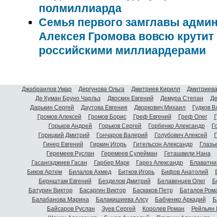
полмиллиарда
Семья первого замглавы админ
Алексея Громова вовсю крутит 
российскими миллиардерами
Джабраилов Умар
Дергунова Ольга
Дмитриев Кирилл
Дмитриева
Де Куман Бруно Чарльз
Двоскин Евгений
Демура Степан
Де
Дарькин Сергей
Даутова Евгения
Дворкович Михаил
Гудков 
Громов Алексей
Громов Борис
Греф Евгений
Греф Олег
Г
Горьков Андрей
Горьков Сергей
Горбенко Александр
Г
Горицкий Дмитрий
Гончаров Валерий
Голубович Алексей
Г
Гинер Евгений
Гиркин Игорь
Гительсон Александр
Глазь
Геремеев Руслан
Геремеев Сулейман
Геташвили Нана
Гасангаджиев Гасан
Гарбер Марк
Гарез Александр
Блаватни
Биков Артем
Билалов Ахмед
Битков Игорь
Бифов Анатолий
Бернштам Евгений
Безделов Дмитрий
Белавенцев Олег
Б
Батурин Виктор
Басаргин Виктор
Баскаков Петр
Баталов Ром
Балабанова Марина
Балакишиева Алсу
Бабченко Аркадий
Б
Байсаров Руслан
Зуев Сергей
Королев Роман
Рейльян