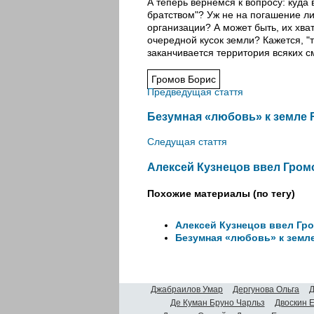
А теперь вернемся к вопросу: куда 
братством"? Уж не на погашение ли
организации? А может быть, их хват
очередной кусок земли? Кажется, "т
заканчивается территория всяких 
Громов Борис
Предведущая стаття
Безумная «любовь» к земле 
Следущая стаття
Алексей Кузнецов ввел Гром
Похожие материалы (по тегу)
Алексей Кузнецов ввел Гро
Безумная «любовь» к земле
Джабраилов Умар
Дергунова Ольга
Д
Де Куман Бруно Чарльз
Двоскин 