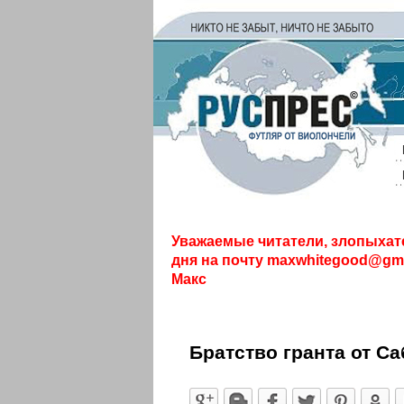
Уважаемые читатели, злопыхат
дня на почту
maxwhitegood@gma
Макс
Братство гранта от С