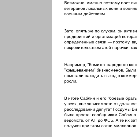
Возможно, именно поэтому пост ви
ветеранов локальных войн и военн
военным действиям.
Зато, опять же по слухам, он акти
предприятий и организаций ветеран
определенные связи — поэтому, вид
покровительством этой парочки, как
Например, "Комитет народного конт
"крышеванием" бизнесменов. Были с
помогали находить выход в коммерч
росли.
В итоге Саблин и его "боевые брат
у всех, вне зависимости от должнос
расследовании депутат Госдумы Вик
была проста: сообщникам Саблина 
ведомств, от АП до ФСБ. А те их за
получая при этом сотни миллионов