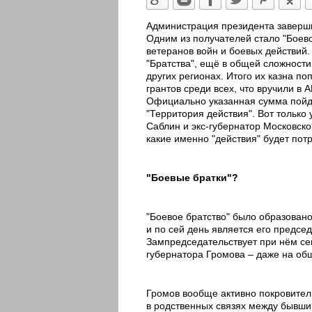
Администрация президента заверши
Одним из получателей стало "Боев
ветеранов войн и боевых действий
"Братства", ещё в общей сложности
других регионах. Итого их казна по
грантов среди всех, что вручили в А
Официально указанная сумма пойд
"Территория действия". Вот только
Саблин и экс-губернатор Московск
какие именно "действия" будет пот
"Боевые братки"?
"Боевое братство" было образован
и по сей день является его предсе
Зампредседательствует при нём се
губернатора Громова – даже на об
Громов вообще активно покровитель
в родственных связях между бывши