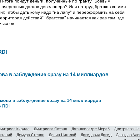
в итоге пойдут деньги, полученные по гранту "Боевым
 очередных долгов девелопера? Или на труд братков во имя
ит, чтобы дать кому надо "на лапу" и переоформить на себя
ерритория действий" "братства" начинается как раз там, где
смыслов…
RDI
ова в заблуждение сразу на 14 миллиардов
мова в заблуждение сразу на 14 миллиардов
 RDI
митриев Кирилл
Дмитриева Оксана
Джангвеладзе Мераб
Дмитриева Не
Евгений
Демура Степан
Денин Николай
Давидович Давид
Давыдов Але