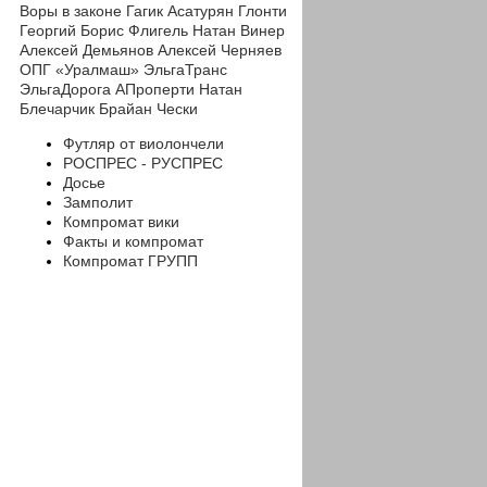
Воры в законе
Гагик Асатурян
Глонти
Георгий
Борис Флигель
Натан Винер
Алексей Демьянов
Алексей Черняев
ОПГ «Уралмаш»
ЭльгаТранс
ЭльгаДорога
АПроперти
Натан
Блечарчик
Брайан Чески
Футляр от виолончели
РОСПРЕС - РУСПРЕС
Досье
Замполит
Компромат вики
Факты и компромат
Компромат ГРУПП