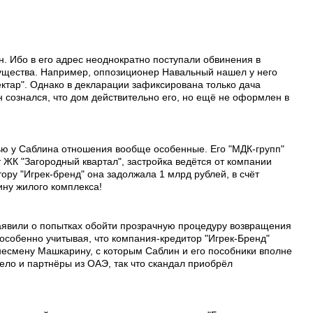
ан. Ибо в его адрес неоднократно поступали обвинения в
ущества. Например, оппозиционер Навальный нашел у него
ектар". Однако в декларации зафиксирована только дача
 сознался, что дом действительно его, но ещё не оформлен в
ю у Саблина отношения вообще особенные. Его "МДК-групп"
ЖК "Загородный квартал", застройка ведётся от компании
ору "Игрек-бренд" она задолжала 1 млрд рублей, в счёт
ну жилого комплекса!
аявили о попытках обойти прозрачную процедуру возвращения
, особенно учитывая, что компания-кредитор "Игрек-Бренд"
есмену Машкарину, с которым Саблин и его пособники вполне
ело и партнёры из ОАЭ, так что скандал приобрёл