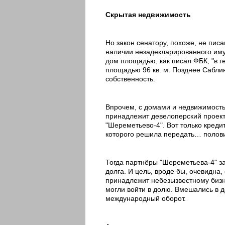
Скрытая недвижимость
Но закон сенатору, похоже, не пис
наличии незадекларированного им
дом площадью, как писал ФБК, "в г
площадью 96 кв. м. Позднее Саблин
собственность.
Впрочем, с домами и недвижимость
принадлежит девелоперский проект 
"Шереметьево-4". Вот только кредит
которого решила передать… полови
Тогда партнёры "Шереметьева-4" з
долга. И цель, вроде бы, очевидна
принадлежит небезызвестному бизн
могли войти в долю. Вмешались в д
международный оборот.