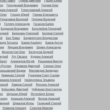
усев Павел
Гудков Дмитрий
Гущин Юрий
ор
Городецкий Владимир
Горчев Олег
деев Алексей
Гореславский Алексей
 Олег
Глоцер Юрий
Глинка Елизавета
Герасимов Валерий
Гергиев Валерий
й
Геллер Александр
Гасанов Бабек
Богданов Владимир
Боголюбов Геннадий
Андрей
Березкин Григорий
Беляев Сергей
ей
Бах Томас
Баумгертнер Владислав
ьчук Татьяна
Баков Альберт
Баков Антон
рия
Якушев Владимир
Щукин Александр
Феоктистов Олег
Белоусов Андрей
итрий
Лут Оксана
Кудрин Алексей
Вагит
Алекперов Юсуф
Рашников Виктор
в Руслан
Еремеев Дмитрий
Сиенко Олег
Варшавский Вадим
Магомедов Зиявудин
Левченко Сергей
Гуцериев Саит-Салам
люкаев Алексей
Набиуллина Эльвира
ексей
Лавров Сергей
Рогозин Алексей
Кобылкин Дмитрий
Чуйченко Константин
рт
Шульгин Юрий
Ротенберг Борис
еонид
Ананьев Алексей
Волож Аркадий
вгений
Шувалов Игорь
Галицкий Сергей
Усманов Алишер
Соколов Максим