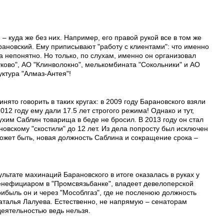
– куда же без них. Например, его правой рукой все в том же
ановский. Ему приписывают "работу с клиентами": что именно
а непонятно. Но только, по слухам, именно он организовал
ково", АО "Клинволокно", мелькомбината "Сокольники" и АО
уктура "Алмаз-Антея"!
инято говорить в таких кругах: в 2009 году Барановского взяли
2012 году ему дали 17.5 лет строгого режима! Однако и тут,
хим Саблин товарища в беде не бросил. В 2013 году он стал
новскому "скостили" до 12 лет. Из дела попросту был исключен
ожет быть, новая должность Саблина и сокращение срока –
зультате махинаций Барановского в итоге оказалась в руках у
бенефициаром в "Промсвязьбанке", владеет девелоперской
ибыль он и через "Мособлгаз", где не посленюю должность
аталья Лалуева. Естественно, не напрямую – сенаторам
еятельностью ведь нельзя.