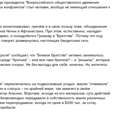
це-президента "Всероссийского общественного движения
ых конфликтов" стал человек, вообще не имеющий отношения к
вно монетизировал, причём и в свою пользу тоже, объединение
ов Чечни и Афганистана. При этом, естественно, наладил
имо, и понадобился Громову в "Братстве". Потому что под
 говорят, развернулась настоящая бандитская сеть.
роля" сообщает, что "Боевое братство" активно занималось
реди "братьев" – или всё-таки братков? – и "решалы", которые
еских спорах. Не без выгоды для себя, конечно. Но аппетиты
ья" переключились на подмосковные угодья: землю "отжимали"
ти и статуса – по крайней мере, так заявлял в своём
тор Алкснис. Впрочем, исходя из его матералов, суть действий
безвозмездно передавали в собственность земли различных
тем перепродавали, иногда по цене в $100 тыс. за сотку,
 прибыли.