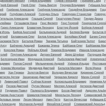
Дворкович Михаил
Гудков Владимир
Гудков Геннадий
Гуцериев Саид
Г
Греф Евгений
Греф Олег
Гринь Виктор
Груздев Владимир
Губашев Анз
гей
Горбенко Александр
Горбунов Александр
Гордейчук Владимир
Гор
ерий
Голубович Алексей
Голодец Ольга
Говорухин Станислав
Говорун
Гительсон Александр
Глазьев Сергей
Гизатуллин Ринат
Гиндин Диана
улейман
Геташвили Нана
Генс Филипп
Генс Георгий
Генералов Серге
Гарез Александр
Блаватник Леонард
Блаттер Йозеф
Бобров Алексей
в Игорь
Бифов Анатолий
Бельянинов Андрей
Беляев Вадим
Бельтов 
итрий
Белавенцев Олег
Белов Александр
Белойван Юрий
Бачин Серг
Баскаков Петр
Баталов Роман
Ткачева Татьяна
Байтазиев Талгат
Бакал
 Алсу
Бабченко Аркадий
Бажаева Элина
Байбаков Олег
Байбакова Ма
й
Королев Роман
Рейльян Юрий
Токарев Владимир
Иванов Александр
толий
Плутник Александр
Дитрих Евгений
Дюрр Штефан
Патрушев Дм
Белозерцев Иван
Мордашов Алексей
Рыболовлев Дмитрий
Алекперов 
адимир
Попов Сергей
Мельниченко Андрей
Узбеков Ильдар
Ростовце
Алиева Мехрибан
Медведев Дмитрий
Билалов Магомед
Волк Ирина
мир
Хан Герман
Золотов Виктор
Володин Вячеслав
Кириенко Сергей
ветисян Артем
Захарченко Дмитрий
Черкалин Кирилл
Магин Сергей
У
й
Ливинский Павел
Собчак Ксения
Колокольцев Владимир
Немерюк Ал
ей
Песков Дмитрий
Путин Михаил
Миллер Алексей
Артюхов Дмитрий
ий
Грудинин Павел
Палихата Владимир
Босов Дмитрий
Авдолян Альбе
Ракова Анастасия
Шамалов Николай
Михельсон Леонид
Симановский Л
Деловые линии
Лесин Михаил
Авен Петр
Кантор Вячеслав
Куйвашев Е
в Александр
Молчанов Андрей
Михайлов Сергей
Спиваковский Арнольд