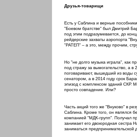
Друзья-товарищи
Есть у Саблина и верные пособники 
"Боевом братстве" был Дмитрий Бар
под этим подразумевается, до конц
рейдерские захваты аэропорта "Вну
"РАТЕП" – а это, между прочим, стр
Но "не долго музыка играла", как пр
под стражу за вымогательство, а в 
поговаривают, вышедший из воды су
сенатором, а в 2014 году срок Бара
эпизод с комплексом зданий СКР. М
просто совпадение. Или?
Часть акций того же "Внуково" в ре
Саблина. Кроме того, он являлся 
компанией "МДК-групп". Получал пр
занимает его двоюродная сестра Н
заниматься предпринимательской д