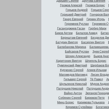
Дарькин Сергей
Даутова Евгения
Громов Алексей
Громов Борис
Горьков Андрей
Горьков Сер
Горицкий Дмитрий
Гончаров Вал
Гинер Евгений
Гиркин Игорь
Геремеев Руслан
Геремеев С
Гасангаджиев Гасан
Гарбер Марк
Биков Артем
Билалов Ахмед
Битко
Бернштам Евгений
Безделов Дм
Батурин Виктор
Басаргин Виктор
Балабанова Марина
Балакишиева
Байсаров Руслан
Зуев Серге
Шохин Александр
Быков Ана
Харитонин Виктор
Шпигель Борис
Пумпянский Дмитрий
Щербаков Вл
Курченко Сергей
Алиев Ильхам
Магомедов Магомед
Лисин Влади
Гильварг Сергей
Тё Павел
А
Шульгинов Николай
Муров Андре
Патрушев Николай
Патрушев Андр
Вайно Антон
Зюганов Геннад
Собянин Сергей
Бирюков Петр
Минц Борис
Каримова Гульнара
Керимов Сулейман
Богатико