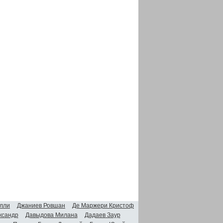
лли
Джаниев Ровшан
Де Маржери Кристоф
ксандр
Давыдова Милана
Дадаев Заур