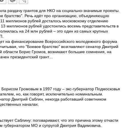
ла раздачу грантов для НКО на социально-значимые проекты.
ое братство". Речь идёт про организацию, объединяющую
. 11 миллионов рублей досталось московскому отделению
 13 миллионов рублей удостоились восемь представительств в
полнилась на 24 млн рублей – это один из самых крупных
П.
ет на финансирование Всероссийского молодежного форума
 учитывая, что "Боевое братство" возглавляют сенатор Дмитрий
ой области Борис Громов, возникают большие сомнения, на
рачен президентский грант…
о Борисом Громовым в 1997 году – экс-губернатор Подмосковья
дателем, но, как говорят, исключительно номинальным.
натор Дмитрий Саблин, некогда работавший советником
щественных началах.
ствует Саблину: поговаривают, что это причина этому отчасти
м губернатором МО и супругой Дмитрия Вадимовича.