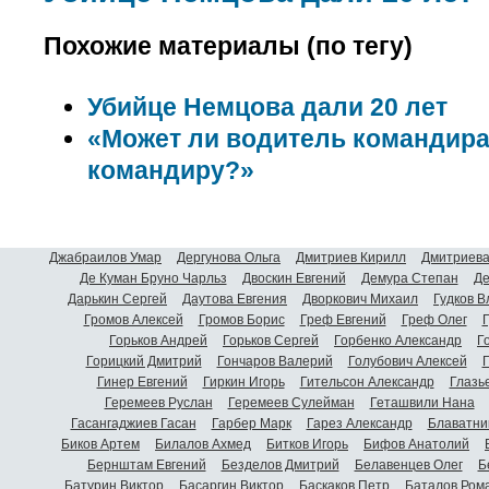
Похожие материалы (по тегу)
Убийце Немцова дали 20 лет
«Может ли водитель командира
командиру?»
Джабраилов Умар
Дергунова Ольга
Дмитриев Кирилл
Дмитриева
Де Куман Бруно Чарльз
Двоскин Евгений
Демура Степан
Де
Дарькин Сергей
Даутова Евгения
Дворкович Михаил
Гудков 
Громов Алексей
Громов Борис
Греф Евгений
Греф Олег
Г
Горьков Андрей
Горьков Сергей
Горбенко Александр
Г
Горицкий Дмитрий
Гончаров Валерий
Голубович Алексей
Г
Гинер Евгений
Гиркин Игорь
Гительсон Александр
Глазь
Геремеев Руслан
Геремеев Сулейман
Геташвили Нана
Гасангаджиев Гасан
Гарбер Марк
Гарез Александр
Блаватни
Биков Артем
Билалов Ахмед
Битков Игорь
Бифов Анатолий
Бернштам Евгений
Безделов Дмитрий
Белавенцев Олег
Б
Батурин Виктор
Басаргин Виктор
Баскаков Петр
Баталов Ром