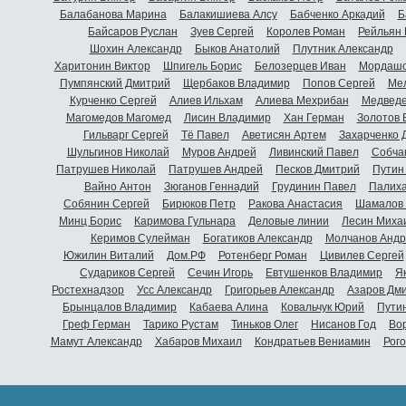
Балабанова Марина
Балакишиева Алсу
Бабченко Аркадий
Б
Байсаров Руслан
Зуев Сергей
Королев Роман
Рейльян
Шохин Александр
Быков Анатолий
Плутник Александр
Харитонин Виктор
Шпигель Борис
Белозерцев Иван
Мордашо
Пумпянский Дмитрий
Щербаков Владимир
Попов Сергей
Мел
Курченко Сергей
Алиев Ильхам
Алиева Мехрибан
Медведе
Магомедов Магомед
Лисин Владимир
Хан Герман
Золотов 
Гильварг Сергей
Тё Павел
Аветисян Артем
Захарченко 
Шульгинов Николай
Муров Андрей
Ливинский Павел
Собча
Патрушев Николай
Патрушев Андрей
Песков Дмитрий
Путин
Вайно Антон
Зюганов Геннадий
Грудинин Павел
Палиха
Собянин Сергей
Бирюков Петр
Ракова Анастасия
Шамалов 
Минц Борис
Каримова Гульнара
Деловые линии
Лесин Миха
Керимов Сулейман
Богатиков Александр
Молчанов Андр
Южилин Виталий
Дом.РФ
Ротенберг Роман
Цивилев Сергей
Судариков Сергей
Сечин Игорь
Евтушенков Владимир
Я
Ростехнадзор
Усс Александр
Григорьев Александр
Азаров Дм
Брынцалов Владимир
Кабаева Алина
Ковальчук Юрий
Пути
Греф Герман
Тарико Рустам
Тиньков Олег
Нисанов Год
Во
Мамут Александр
Хабаров Михаил
Кондратьев Вениамин
Рог