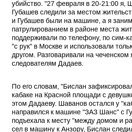
убийство. "27 февраля в 20-21:00 я,
Губашев следили за местом жительс
и Губашев были на машине, а я зани
патрулированием в районе места жит
поддерживали по телефону, по сим-к
"с рук" в Москве и использовали толь
другом. Разговаривали на чеченском 
следователям Дадаев.
По его словам, "Бислан зафиксирова
кабаке на Красной площади с девушк
этом Дадаеву. Шаванов остался у "каб
направился к машине "ЗАЗ Шанс" с Г
подъехала к месту "между домом и р
сел в машину к Анзору, Бислан след