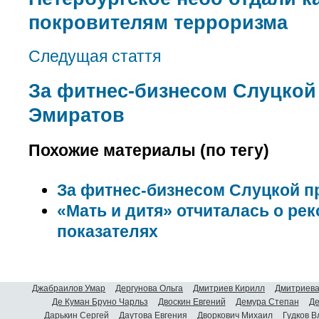
покровителям терроризма
Следущая стаття
За фитнес-бизнесом Слуцкой 
Эмиратов
Похожие материалы (по тегу)
За фитнес-бизнесом Слуцкой п
«Мать и дитя» отчиталась о р
показателях
Джабраилов Умар
Дергунова Ольга
Дмитриев Кирилл
Дмитриева
Де Куман Бруно Чарльз
Двоскин Евгений
Демура Степан
Де
Дарькин Сергей
Даутова Евгения
Дворкович Михаил
Гудков 