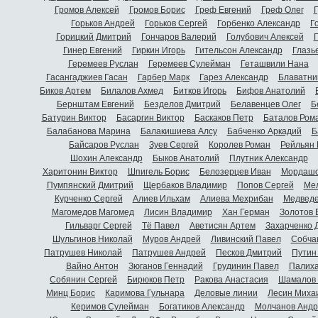
Громов Алексей
Громов Борис
Греф Евгений
Греф Олег
Г
Горьков Андрей
Горьков Сергей
Горбенко Александр
Г
Горицкий Дмитрий
Гончаров Валерий
Голубович Алексей
Г
Гинер Евгений
Гиркин Игорь
Гительсон Александр
Глазь
Геремеев Руслан
Геремеев Сулейман
Геташвили Нана
Гасангаджиев Гасан
Гарбер Марк
Гарез Александр
Блаватни
Биков Артем
Билалов Ахмед
Битков Игорь
Бифов Анатолий
Бернштам Евгений
Безделов Дмитрий
Белавенцев Олег
Б
Батурин Виктор
Басаргин Виктор
Баскаков Петр
Баталов Ром
Балабанова Марина
Балакишиева Алсу
Бабченко Аркадий
Б
Байсаров Руслан
Зуев Сергей
Королев Роман
Рейльян
Шохин Александр
Быков Анатолий
Плутник Александр
Харитонин Виктор
Шпигель Борис
Белозерцев Иван
Мордашо
Пумпянский Дмитрий
Щербаков Владимир
Попов Сергей
Мел
Курченко Сергей
Алиев Ильхам
Алиева Мехрибан
Медведе
Магомедов Магомед
Лисин Владимир
Хан Герман
Золотов 
Гильварг Сергей
Тё Павел
Аветисян Артем
Захарченко 
Шульгинов Николай
Муров Андрей
Ливинский Павел
Собча
Патрушев Николай
Патрушев Андрей
Песков Дмитрий
Путин
Вайно Антон
Зюганов Геннадий
Грудинин Павел
Палиха
Собянин Сергей
Бирюков Петр
Ракова Анастасия
Шамалов 
Минц Борис
Каримова Гульнара
Деловые линии
Лесин Миха
Керимов Сулейман
Богатиков Александр
Молчанов Андр