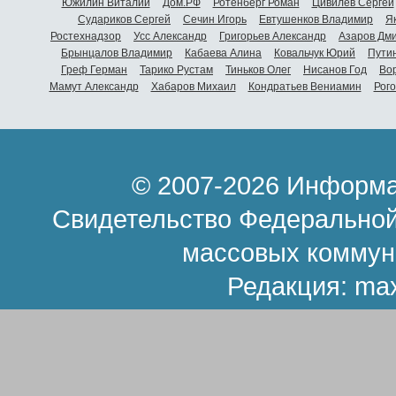
Южилин Виталий
Дом.РФ
Ротенберг Роман
Цивилев Сергей
Судариков Сергей
Сечин Игорь
Евтушенков Владимир
Я
Ростехнадзор
Усс Александр
Григорьев Александр
Азаров Дм
Брынцалов Владимир
Кабаева Алина
Ковальчук Юрий
Пути
Греф Герман
Тарико Рустам
Тиньков Олег
Нисанов Год
Во
Мамут Александр
Хабаров Михаил
Кондратьев Вениамин
Рог
© 2007-2026 Информа
Свидетельство Федеральной
массовых коммун
Редакция:
ma