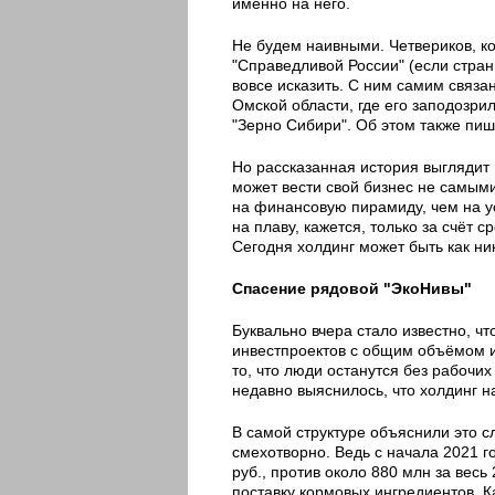
именно на него.
Не будем наивными. Четвериков, к
"Справедливой России" (если страни
вовсе исказить. С ним самим связа
Омской области, где его заподозри
"Зерно Сибири". Об этом также пиш
Но рассказанная история выглядит
может вести свой бизнес не самыми
на финансовую пирамиду, чем на у
на плаву, кажется, только за счёт 
Сегодня холдинг может быть как ник
Спасение рядовой "ЭкоНивы"
Буквально вчера стало известно, ч
инвестпроектов с общим объёмом ин
то, что люди останутся без рабочих
недавно выяснилось, что холдинг н
В самой структуре объяснили это 
смехотворно. Ведь с начала 2021 г
руб., против около 880 млн за весь
поставку кормовых ингредиентов. 