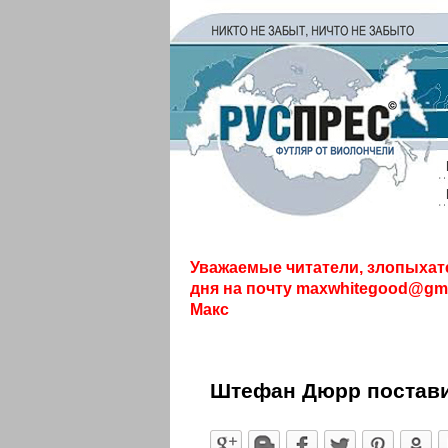
Уважаемые читатели, злопыхат
дня на почту
maxwhitegood@gma
Макс
Штефан Дюрр поставил