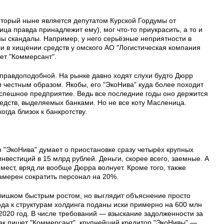
оторый ныне является депутатом Курской Гордумы от
ца правда принадлежит ему), мог что-то приукрасить, а то и
ны скандалы. Например, у него серьёзные неприятности в
ли в хищении средств у омского АО "Логистическая компания
ет "Коммерсант".
 правдоподобной. На рынке давно ходят слухи будто Дюрр
 честным образом. Якобы, его "ЭкоНива" куда более походит
спешное предприятие. Ведь все последние годы оно держится
средств, выделяемых банками. Но не все коту Масленица.
огда близок к банкротству.
то "ЭкоНива" думает о приостановке сразу четырёх крупных
вестиций в 15 млрд рублей. Деньги, скорее всего, заемные. А
 мест, вряд ли вообще Дюрра волнует. Кроме того, также
амерен сократить персонал на 20%.
слишком быстрым ростом, но выглядит объяснение просто
ода к структурам холдинга поданы иски примерно на 600 млн
 2020 год. В числе требований — взыскание задолженности за
Как пишет "Коммерсант", крупнейший кредитор "ЭкоНивы" —