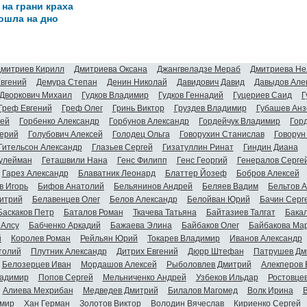
на грани краха
ошла на дно
митриев Кирилл
Дмитриева Оксана
Джангвеладзе Мераб
Дмитриева Не
Евгений
Демура Степан
Денин Николай
Давидович Давид
Давыдов Але
Дворкович Михаил
Гудков Владимир
Гудков Геннадий
Гуцериев Саид
Г
Греф Евгений
Греф Олег
Гринь Виктор
Груздев Владимир
Губашев Анз
гей
Горбенко Александр
Горбунов Александр
Гордейчук Владимир
Гор
ерий
Голубович Алексей
Голодец Ольга
Говорухин Станислав
Говорун
Гительсон Александр
Глазьев Сергей
Гизатуллин Ринат
Гиндин Диана
улейман
Геташвили Нана
Генс Филипп
Генс Георгий
Генералов Серге
Гарез Александр
Блаватник Леонард
Блаттер Йозеф
Бобров Алексей
в Игорь
Бифов Анатолий
Бельянинов Андрей
Беляев Вадим
Бельтов 
итрий
Белавенцев Олег
Белов Александр
Белойван Юрий
Бачин Серг
Баскаков Петр
Баталов Роман
Ткачева Татьяна
Байтазиев Талгат
Бакал
 Алсу
Бабченко Аркадий
Бажаева Элина
Байбаков Олег
Байбакова Ма
й
Королев Роман
Рейльян Юрий
Токарев Владимир
Иванов Александр
толий
Плутник Александр
Дитрих Евгений
Дюрр Штефан
Патрушев Дм
Белозерцев Иван
Мордашов Алексей
Рыболовлев Дмитрий
Алекперов 
адимир
Попов Сергей
Мельниченко Андрей
Узбеков Ильдар
Ростовце
Алиева Мехрибан
Медведев Дмитрий
Билалов Магомед
Волк Ирина
мир
Хан Герман
Золотов Виктор
Володин Вячеслав
Кириенко Сергей