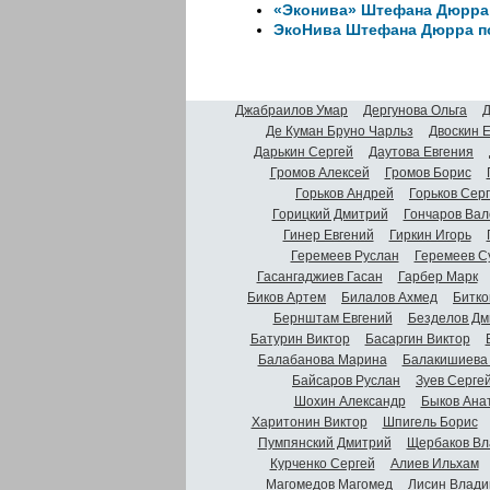
«Эконива» Штефана Дюрра 
ЭкоНива Штефана Дюрра п
Джабраилов Умар
Дергунова Ольга
Д
Де Куман Бруно Чарльз
Двоскин 
Дарькин Сергей
Даутова Евгения
Громов Алексей
Громов Борис
Горьков Андрей
Горьков Сер
Горицкий Дмитрий
Гончаров Вал
Гинер Евгений
Гиркин Игорь
Геремеев Руслан
Геремеев С
Гасангаджиев Гасан
Гарбер Марк
Биков Артем
Билалов Ахмед
Битко
Бернштам Евгений
Безделов Дм
Батурин Виктор
Басаргин Виктор
Балабанова Марина
Балакишиева
Байсаров Руслан
Зуев Серге
Шохин Александр
Быков Ана
Харитонин Виктор
Шпигель Борис
Пумпянский Дмитрий
Щербаков Вл
Курченко Сергей
Алиев Ильхам
Магомедов Магомед
Лисин Влади