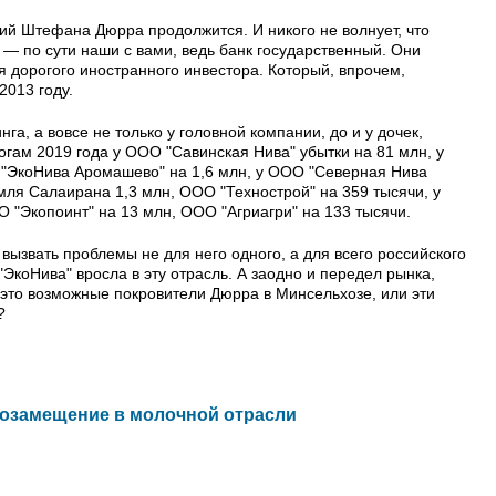
ий Штефана Дюрра продолжится. И никого не волнует, что
" — по сути наши с вами, ведь банк государственный. Они
 дорогого иностранного инвестора. Который, впрочем,
2013 году.
га, а вовсе не только у головной компании, до и у дочек,
огам 2019 года у ООО "Савинская Нива" убытки на 81 млн, у
 "ЭкоНива Аромашево" на 1,6 млн, у ООО "Северная Нива
мля Салаирана 1,3 млн, ООО "Технострой" на 359 тысячи, у
 "Экопоинт" на 13 млн, ООО "Агриагри" на 133 тысячи.
ызвать проблемы не для него одного, а для всего российского
"ЭкоНива" вросла в эту отрасль. А заодно и передел рынка,
это возможные покровители Дюрра в Минсельхозе, или эти
?
озамещение в молочной отрасли