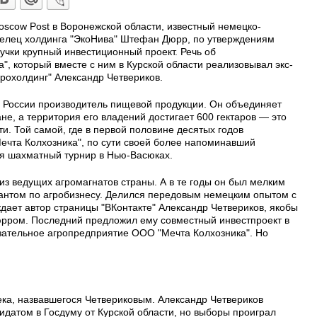
oscow Post в Воронежской области, известный немецко-
делец холдинга "ЭкоНива" Штефан Дюрр, по утверждениям
ручки крупный инвестиционный проект. Речь об
", который вместе с ним в Курской области реализовывал экс-
грохолдинг" Александр Четвериков.
 России производитель пищевой продукции. Он объединяет
не, а территория его владений достигает 600 гектаров — это
ти. Той самой, где в первой половине десятых годов
ечта Колхозника", по сути своей более напоминавший
ся шахматный турнир в Нью-Васюках.
з ведущих агромагнатов страны. А в те годы он был мелким
тантом по агробизнесу. Делился передовым немецким опытом с
дает автор страницы "ВКонтакте" Александр Четвериков, якобы
юрром. Последний предложил ему совместный инвестпроект в
зательное агропредприятие ООО "Мечта Колхозника". Но
ка, назвавшегося Четвериковым. Александр Четвериков
идатом в Госдуму от Курской области, но выборы проиграл