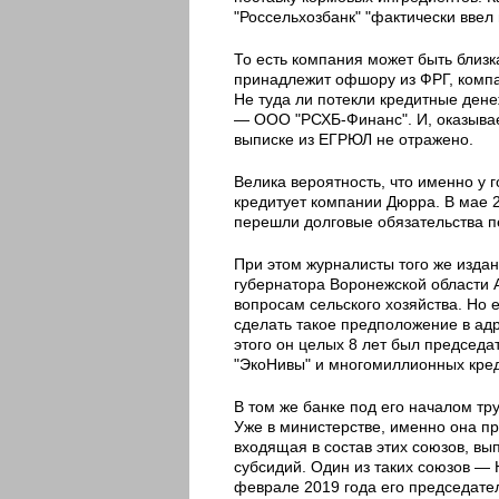
"Россельхозбанк" "фактически ввел
То есть компания может быть близка
принадлежит офшору из ФРГ, компан
Не туда ли потекли кредитные дене
— ООО "РСХБ-Финанс". И, оказывает
выписке из ЕГРЮЛ не отражено.
Велика вероятность, что именно у 
кредитует компании Дюрра. В мае 
перешли долговые обязательства пе
При этом журналисты того же изд
губернатора Воронежской области 
вопросам сельского хозяйства. Но 
сделать такое предположение в ад
этого он целых 8 лет был председа
"ЭкоНивы" и многомиллионных кред
В том же банке под его началом т
Уже в министерстве, именно она п
входящая в состав этих союзов, вы
субсидий. Один из таких союзов —
феврале 2019 года его председат