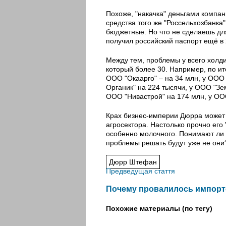
Похоже, "накачка" деньгами компан
средства того же "Россельхозбанка
бюджетные. Но что не сделаешь для
получил российский паспорт ещё в 
Между тем, проблемы у всего холдин
который более 30. Например, по ит
ООО "Окаарго" – на 34 млн, у ООО
Органик" на 224 тысячи, у ООО "Зе
ООО "Нивастрой" на 174 млн, у ООО
Крах бизнес-империи Дюрра может в
агросектора. Настолько прочно его 
особенно молочного. Понимают ли 
проблемы решать будут уже не они
Дюрр Штефан
Предведущая стаття
Почему провалилось импорт
Похожие материалы (по тегу)