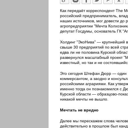
Как передаёт корреспондент The M
российский предприниматель, вла
наших источников, мог довести до 
агропредприятии "Мечта Колхозника
депутат Госдумы, основатель ГК "А
Холдинг "ЭкоНива" — крупнейший в
свыше 30 предприятий по всей стра
едва ли не половина Курской облас
развернулся масштабный проект "М
известный, но так и не состоявший
Это сегодня Штефан Дюрр — один и
коммерсантом, а заодно и консуль
российскими аграриями. Как утверж
именно тогда он познакомился с Д
Курской области — образцово-пока
никакой мечты не вышло.
Мечтать не вредно
Далее мы перескажем слова челове
действительно в прошлом был канд