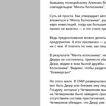
бывшему полицейскому Алексею Вол
совладельцем "Мечты Колхозника", 
Суть её проста. Как утверждает ав
вложиться в "Мечту Колхозника", р
евро инвестиций, тогда как больша
проект не взлетел — и что стало п
Ведь предположения можно делать р
предприятие. А итог прозаичен — ц
ни с чем. И платить по ним, как п
В результате "Мечта колхозника", 
Дюрра не состоялось, принесло уб
Дюрр, видим в знак былой дружбы, 
Колхозника". Видимо, чтобы раздеть
"Коммерсант".
Но этого мало. В СМИ развернулас
мог быть Дюрр или близкие ему люди
Госдуму, которые у Четверикова в
на Четверикова было заведено сраз
отсутствием состава преступления
Четвериков убежден, что Дюрр уже 