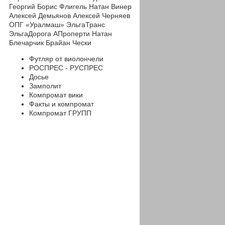
Георгий
Борис Флигель
Натан Винер
Алексей Демьянов
Алексей Черняев
ОПГ «Уралмаш»
ЭльгаТранс
ЭльгаДорога
АПроперти
Натан
Блечарчик
Брайан Чески
Футляр от виолончели
РОСПРЕС - РУСПРЕС
Досье
Замполит
Компромат вики
Факты и компромат
Компромат ГРУПП