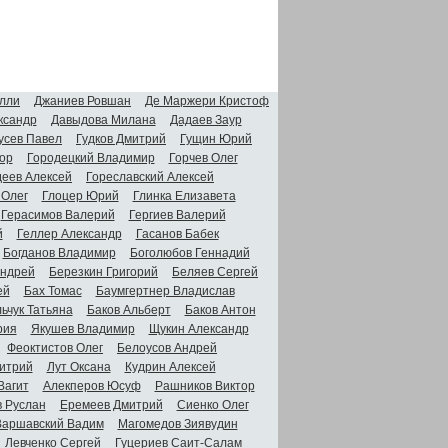
лли
Джаниев Ровшан
Де Маржери Кристоф
ксандр
Давыдова Милана
Дадаев Заур
усев Павел
Гудков Дмитрий
Гущин Юрий
ор
Городецкий Владимир
Горчев Олег
деев Алексей
Гореславский Алексей
 Олег
Глоцер Юрий
Глинка Елизавета
Герасимов Валерий
Гергиев Валерий
й
Геллер Александр
Гасанов Бабек
Богданов Владимир
Боголюбов Геннадий
Андрей
Березкин Григорий
Беляев Сергей
ей
Бах Томас
Баумгертнер Владислав
ьчук Татьяна
Баков Альберт
Баков Антон
рия
Якушев Владимир
Щукин Александр
Феоктистов Олег
Белоусов Андрей
итрий
Лут Оксана
Кудрин Алексей
Вагит
Алекперов Юсуф
Рашников Виктор
в Руслан
Еремеев Дмитрий
Сиенко Олег
Варшавский Вадим
Магомедов Зиявудин
Левченко Сергей
Гуцериев Саит-Салам