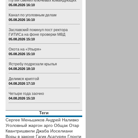
Путин сменил ключевых командующих
05.08.2026 16:10
Канал по уголовным делам
05.08.2026 16:10
Заславский покинул пост ректора
ГИТИСа на фоне проверки МВД
05.08.2026 15:10
Охота на «Упыря»
05.08.2026 15:10
Ястребу подрезали крылья
04.08.2026 18:10
Делимся криптой
04.08.2026 17:10
Четыре года заочно
04.08.2026 15:10
Теги
Сергее Меньшиков
Андрей Наливко
Уголовный жаргон
арго
Общак
Отар
Квантришвили
Джаба Иоселиани
Воры в законе
Гагик Асатурян
Глонти