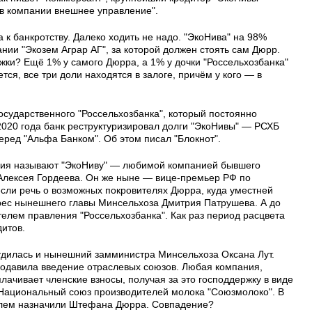
 в компании внешнее управление".
 к банкротству. Далеко ходить не надо. "ЭкоНива" на 98%
ии "Экозем Аграр АГ", за которой должен стоять сам Дюрр.
жки? Ещё 1% у самого Дюрра, а 1% у дочки "Россельхозбанка"
ся, все три доли находятся в залоге, причём у кого — в
государственного "Россельхозбанка", который постоянно
2020 года банк реструктуризировал долги "ЭкоНивы" — РСХБ
ред "Альфа Банком". Об этом писал "Блокнот".
ания называют "ЭкоНиву" — любимой компанией бывшего
Алексея Гордеева. Он же ныне — вице-премьер РФ по
если речь о возможных покровителях Дюрра, куда уместней
рес нынешнего главы Минсельхоза Дмитрия Патрушева. А до
телем правления "Россельхозбанка". Как раз период расцвета
итов.
рудилась и нынешний замминистра Минсельхоза Оксана Лут.
родавила введение отраслевых союзов. Любая компания,
плачивает членские взносы, получая за это господдержку в виде
 Национальный союз производителей молока "Союзмолоко". В
елем назначили Штефана Дюрра. Совпадение?