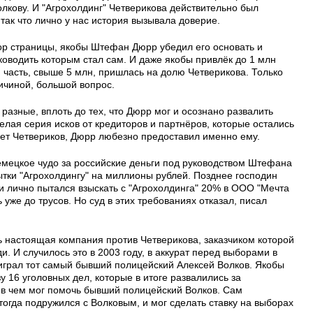
кову. И "Агрохолдинг" Четверикова действительно был
так что лично у нас история вызывала доверие.
тор страницы, якобы Штефан Дюрр убедил его основать и
уководить которым стал сам. И даже якобы привлёк до 1 млн
я часть, свыше 5 млн, пришлась на долю Четверикова. Только
ричиной, большой вопрос.
азные, вплоть до тех, что Дюрр мог и осознано развалить
елая серия исков от кредиторов и партнёров, которые остались
ишет Четвериков, Дюрр любезно предоставил именно ему.
немецкое чудо за российские деньги под руководством Штефана
ытки "Агрохолдингу" на миллионы рублей. Позднее господин
и лично пытался взыскать с "Агрохолдинга" 20% в ООО "Мечта
 уже до трусов. Но суд в этих требованиях отказал, писал
ь настоящая компания против Четверикова, заказчиком которой
. И случилось это в 2003 году, в аккурат перед выборами в
ыиграл тот самый бывший полицейский Алексей Волков. Якобы
у 16 уголовных дел, которые в итоге развалились за
, в чем мог помочь бывший полицейский Волков. Сам
тогда подружился с Волковым, и мог сделать ставку на выборах