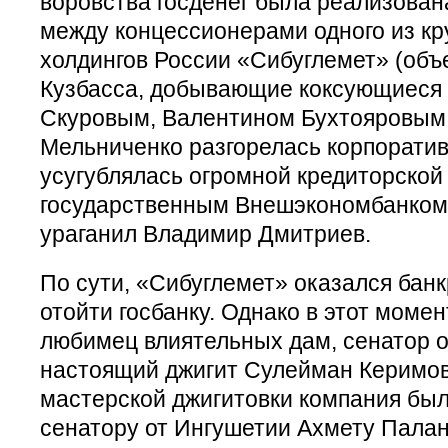
воровства госденег была реализована 
между концессионерами одного из кр
холдингов России «Сибуглемет» (объ
Кузбасса, добывающие коксующиеся 
Скуровым, Валентином Бухтояровым
Мельниченко разгорелась корпоратив
усугублялась огромной кредиторской
государственным Внешэкономбанком, 
ураганил Владимир Дмитриев.
По сути, «Сибуглемет» оказался банк
отойти госбанку. Однако в этот моме
любимец влиятельных дам, сенатор о
настоящий джигит Сулейман Керимов.
мастерской джигитовки компания была
сенатору от Ингушетии Ахмету Паланк