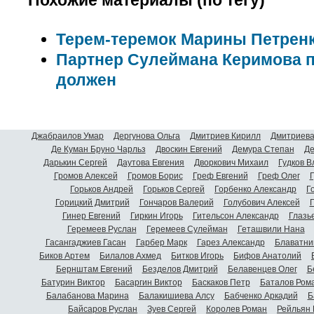
Похожие материалы (по тегу)
Терем-теремок Марины Петрен
Партнер Сулеймана Керимова п
должен
Джабраилов Умар
Дергунова Ольга
Дмитриев Кирилл
Дмитриева
Де Куман Бруно Чарльз
Двоскин Евгений
Демура Степан
Де
Дарькин Сергей
Даутова Евгения
Дворкович Михаил
Гудков 
Громов Алексей
Громов Борис
Греф Евгений
Греф Олег
Г
Горьков Андрей
Горьков Сергей
Горбенко Александр
Г
Горицкий Дмитрий
Гончаров Валерий
Голубович Алексей
Г
Гинер Евгений
Гиркин Игорь
Гительсон Александр
Глазь
Геремеев Руслан
Геремеев Сулейман
Геташвили Нана
Гасангаджиев Гасан
Гарбер Марк
Гарез Александр
Блаватни
Биков Артем
Билалов Ахмед
Битков Игорь
Бифов Анатолий
Бернштам Евгений
Безделов Дмитрий
Белавенцев Олег
Б
Батурин Виктор
Басаргин Виктор
Баскаков Петр
Баталов Ром
Балабанова Марина
Балакишиева Алсу
Бабченко Аркадий
Б
Байсаров Руслан
Зуев Сергей
Королев Роман
Рейльян