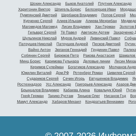
Шохин Александр
Быков Анатолий
Плутник Александр
Харитонин Виктор
Шпигель Борис
Белозерцев Иван
Мордашо
Пумпянский Дмитрий
Щербаков Владимир
Попов Сергей
Мел
Курченко Сергей
Алиев Ильхам
Алиева Мехрибан
Медведе
Магомедов Магомед
Лисин Владимир
Хан Герман
Золотов 
Гильварг Сергей
Тё Павел
Аветисян Артем
Захарченко 
Шульгинов Николай
Муров Андрей
Ливинский Павел
Собча
Патрушев Николай
Патрушев Андрей
Песков Дмитрий
Путин
Вайно Антон
Зюганов Геннадий
Грудинин Павел
Палиха
Собянин Сергей
Бирюков Петр
Ракова Анастасия
Шамалов 
Минц Борис
Каримова Гульнара
Деловые линии
Лесин Миха
Керимов Сулейман
Богатиков Александр
Молчанов Андр
Южилин Виталий
Дом.РФ
Ротенберг Роман
Цивилев Сергей
Судариков Сергей
Сечин Игорь
Евтушенков Владимир
Я
Ростехнадзор
Усс Александр
Григорьев Александр
Азаров Дм
Брынцалов Владимир
Кабаева Алина
Ковальчук Юрий
Пути
Греф Герман
Тарико Рустам
Тиньков Олег
Нисанов Год
Во
Мамут Александр
Хабаров Михаил
Кондратьев Вениамин
Рог
© 2007-2026 Информа