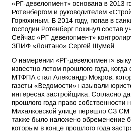
«РГ-девелопмент» основана в 2013 г
Ротенбергом и руководителем «Стро
Горюхиным. В 2014 году, попав в сан
господин Ротенберг покинул состав у
Сейчас «РГ-девелопмент» контролир
ЗПИФ «Лонтано» Сергей Шумей.
О намерении «РГ-девелопмент» выкуп
известно летом прошлого года, когд
МТФПА стал Александр Мокров, кото
газеты «Ведомости» называли юрист
интересах застройщика. Согласно да
прошлого года право собственности н
Михалковской улице перешло СЗ СМТ.
также было наложено обременение б
которым в конце прошлого года заст