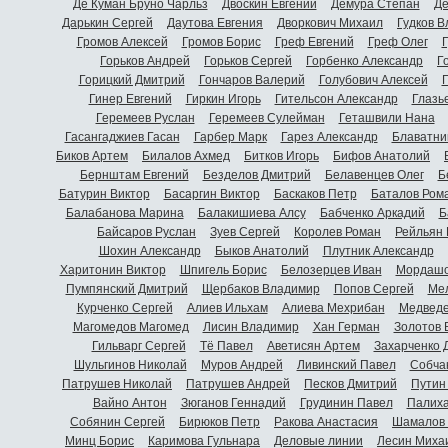
Де Куман Бруно Чарльз
Двоскин Евгений
Демура Степан
Де
Дарькин Сергей
Даутова Евгения
Дворкович Михаил
Гудков 
Громов Алексей
Громов Борис
Греф Евгений
Греф Олег
Г
Горьков Андрей
Горьков Сергей
Горбенко Александр
Г
Горицкий Дмитрий
Гончаров Валерий
Голубович Алексей
Г
Гинер Евгений
Гиркин Игорь
Гительсон Александр
Глазь
Геремеев Руслан
Геремеев Сулейман
Геташвили Нана
Гасангаджиев Гасан
Гарбер Марк
Гарез Александр
Блаватни
Биков Артем
Билалов Ахмед
Битков Игорь
Бифов Анатолий
Бернштам Евгений
Безделов Дмитрий
Белавенцев Олег
Б
Батурин Виктор
Басаргин Виктор
Баскаков Петр
Баталов Ром
Балабанова Марина
Балакишиева Алсу
Бабченко Аркадий
Б
Байсаров Руслан
Зуев Сергей
Королев Роман
Рейльян
Шохин Александр
Быков Анатолий
Плутник Александр
Харитонин Виктор
Шпигель Борис
Белозерцев Иван
Мордашо
Пумпянский Дмитрий
Щербаков Владимир
Попов Сергей
Мел
Курченко Сергей
Алиев Ильхам
Алиева Мехрибан
Медведе
Магомедов Магомед
Лисин Владимир
Хан Герман
Золотов 
Гильварг Сергей
Тё Павел
Аветисян Артем
Захарченко 
Шульгинов Николай
Муров Андрей
Ливинский Павел
Собча
Патрушев Николай
Патрушев Андрей
Песков Дмитрий
Путин
Вайно Антон
Зюганов Геннадий
Грудинин Павел
Палиха
Собянин Сергей
Бирюков Петр
Ракова Анастасия
Шамалов 
Минц Борис
Каримова Гульнара
Деловые линии
Лесин Миха