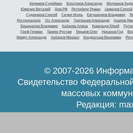
Керимов Сулейман
Богатиков Александр
Молчанов Андр
Южилин Виталий
Дом.РФ
Ротенберг Роман
Цивилев Сергей
Судариков Сергей
Сечин Игорь
Евтушенков Владимир
Я
Ростехнадзор
Усс Александр
Григорьев Александр
Азаров Дм
Брынцалов Владимир
Кабаева Алина
Ковальчук Юрий
Пути
Греф Герман
Тарико Рустам
Тиньков Олег
Нисанов Год
Во
Мамут Александр
Хабаров Михаил
Кондратьев Вениамин
Рог
© 2007-2026 Информа
Свидетельство Федеральной
массовых коммун
Редакция:
ma