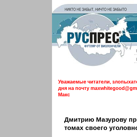
Уважаемые читатели, злопыхат
дня на почту
maxwhitegood@gma
Макс
Дмитрию Мазурову при
томах своего уголовн