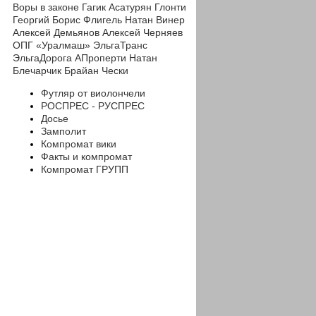
Воры в законе
Гагик Асатурян
Глонти
Георгий
Борис Флигель
Натан Винер
Алексей Демьянов
Алексей Черняев
ОПГ «Уралмаш»
ЭльгаТранс
ЭльгаДорога
АПроперти
Натан
Блечарчик
Брайан Чески
Футляр от виолончели
РОСПРЕС - РУСПРЕС
Досье
Замполит
Компромат вики
Факты и компромат
Компромат ГРУПП