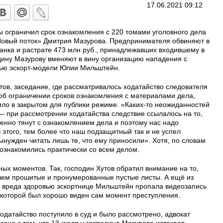
17.06.2021 09:12
ы ограничил срок ознакомления с 220 томами уголовного дела
Новый поток» Дмитрия Мазурова. Предпринимателя обвиняют в
анка и растрате 473 млн руб., принадлежавших входившему в
дину Мазурову вменяют в вину организацию нападения с
вью эскорт-модели Юлии Мильштейн.
утов, заседание, где рассматривалось ходатайство следователя
б ограничении сроков ознакомления с материалами дела,
ило в закрытом для публики режиме. «Каких-то неожиданностей
— при рассмотрении ходатайства следствие ссылалось на то,
енно тянут с ознакомлением дела и поэтому нас надо
 этого, тем более что наш подзащитный так и не успел
ынужден читать лишь те, что ему приносили». Хотя, по словам
 ознакомились практически со всем делом.
ых моментов. Так, господин Хутов обратил внимание на то,
ачем прошитые и пронумерованные пустые листы. А ещё из
о вреда здоровью эскортнице Мильштейн пропала видеозапись
 которой был хорошо виден сам момент преступления.
ходатайство поступило в суд и было рассмотрено, адвокат
язана с тем, что 13 июля у господина Мазурова истекает