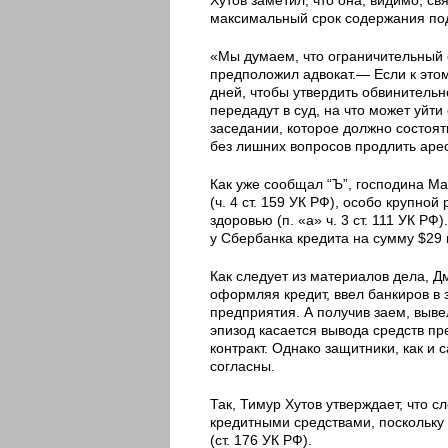
максимальный срок содержания по
«Мы думаем, что ограничительный 
предположил адвокат.— Если к этом
дней, чтобы утвердить обвинитель
передадут в суд, на что может уйт
заседании, которое должно состоя
без лишних вопросов продлить аре
Как уже сообщал “Ъ”, господина М
(ч. 4 ст. 159 УК РФ), особо крупной
здоровью (п. «а» ч. 3 ст. 111 УК 
у Сбербанка кредита на сумму $29 
Как следует из материалов дела, 
оформляя кредит, ввел банкиров в
предприятия. А получив заем, выве
эпизод касается вывода средств п
контракт. Однако защитники, как и
согласны.
Так, Тимур Хутов утверждает, что 
кредитными средствами, поскольку 
(ст. 176 УК РФ).