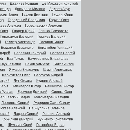
лли
Джаниев Ровшан
Де Маржери Кристоф
ксандр
Давыдова Милана
Дадаев Заур
усев Павел
Гудков Дмитрий
Гущин Юрий
ор
Городецкий Владимир
Горчев Олег
деев Алексей
Гореславский Алексей
 Олег
Глоцер Юрий
Глинка Елизавета
Герасимов Валерий
Гергиев Валерий
й
Геллер Александр
Гасанов Бабек
Богданов Владимир
Боголюбов Геннадий
Андрей
Березкин Григорий
Беляев Сергей
ей
Бах Томас
Баумгертнер Владислав
ьчук Татьяна
Баков Альберт
Баков Антон
рия
Якушев Владимир
Щукин Александр
Феоктистов Олег
Белоусов Андрей
итрий
Лут Оксана
Кудрин Алексей
Вагит
Алекперов Юсуф
Рашников Виктор
в Руслан
Еремеев Дмитрий
Сиенко Олег
Варшавский Вадим
Магомедов Зиявудин
Левченко Сергей
Гуцериев Саит-Салам
люкаев Алексей
Набиуллина Эльвира
ексей
Лавров Сергей
Рогозин Алексей
Кобылкин Дмитрий
Чуйченко Константин
рт
Шульгин Юрий
Ротенберг Борис