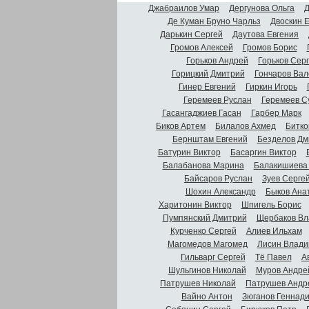
Джабраилов Умар
Дергунова Ольга
Д
Де Куман Бруно Чарльз
Двоскин 
Дарькин Сергей
Даутова Евгения
Громов Алексей
Громов Борис
Горьков Андрей
Горьков Сер
Горицкий Дмитрий
Гончаров Вал
Гинер Евгений
Гиркин Игорь
Геремеев Руслан
Геремеев С
Гасангаджиев Гасан
Гарбер Марк
Биков Артем
Билалов Ахмед
Битко
Бернштам Евгений
Безделов Дм
Батурин Виктор
Басаргин Виктор
Балабанова Марина
Балакишиева
Байсаров Руслан
Зуев Серге
Шохин Александр
Быков Ана
Харитонин Виктор
Шпигель Борис
Пумпянский Дмитрий
Щербаков Вл
Курченко Сергей
Алиев Ильхам
Магомедов Магомед
Лисин Влади
Гильварг Сергей
Тё Павел
А
Шульгинов Николай
Муров Андре
Патрушев Николай
Патрушев Андр
Вайно Антон
Зюганов Геннад