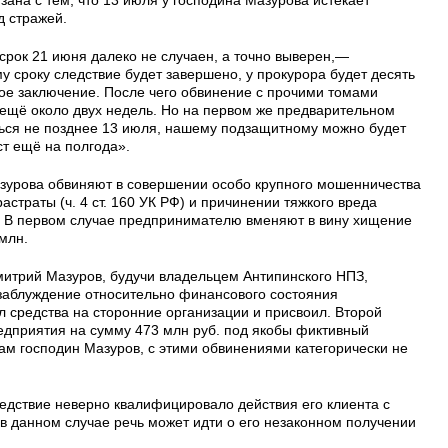
д стражей.
срок 21 июня далеко не случаен, а точно выверен,—
у сроку следствие будет завершено, у прокурора будет десять
ное заключение. После чего обвинение с прочими томами
и ещё около двух недель. Но на первом же предварительном
ться не позднее 13 июля, нашему подзащитному можно будет
ст ещё на полгода».
азурова обвиняют в совершении особо крупного мошенничества
 растраты (ч. 4 ст. 160 УК РФ) и причинении тяжкого вреда
РФ). В первом случае предпринимателю вменяют в вину хищение
млн.
Дмитрий Мазуров, будучи владельцем Антипинского НПЗ,
 заблуждение относительно финансового состояния
л средства на сторонние организации и присвоил. Второй
редприятия на сумму 473 млн руб. под якобы фиктивный
 сам господин Мазуров, с этими обвинениями категорически не
следствие неверно квалифицировало действия его клиента с
в данном случае речь может идти о его незаконном получении