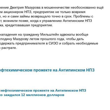
бвинение Дмитрия Мазурова в мошенничестве необоснованно ещё
ным акционером НПЗ, предприятие не только вовремя
, но и сами займы возвращало точно в срок. Проблемы с
ат, возникли позже, когда к управлению Антипинским НПЗ
ка, кредитовавшая предприятие.
 нападения на гражданку Мильштейн адвокаты вообще
осподину Мазурову летом прошлого года, чтобы дать
родержать предпринимателя в СИЗО и собрать необходимые
 растрате.
нефтехимическом прожекте на Антипинском НПЗ
 нефтехимическом прожекте на Антипинском НПЗ
ко заждался 12 миллионов долларов