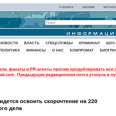
о проекте
реклама
контакт
НОВОСТИ
ВЛАСТЬ
СПЕЦСЛУЖБЫ
КРИМИНАЛ
ШОУ-
ПОЛИТИКА
ФИНАНСЫ
О НАС
КОМПРОМАТ
БИОГРА
ели, фанаты и PR-агенты просим продублировать все 
il.com
. Предыдущая редакционная почта утонула в пу
дется освоить скорочтение на 220
ого дела