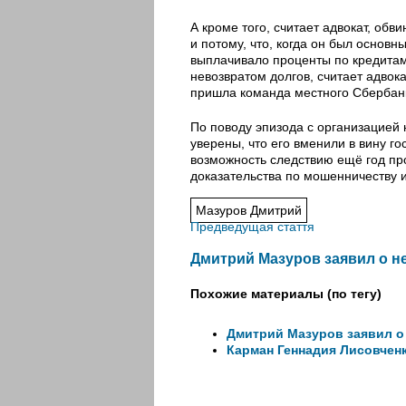
А кроме того, считает адвокат, о
и потому, что, когда он был основ
выплачивало проценты по кредитам
невозвратом долгов, считает адвок
пришла команда местного Сбербан
По поводу эпизода с организацией
уверены, что его вменили в вину г
возможность следствию ещё год п
доказательства по мошенничеству и
Мазуров Дмитрий
Предведущая стаття
Дмитрий Мазуров заявил о 
Похожие материалы (по тегу)
Дмитрий Мазуров заявил о
Карман Геннадия Лисовчен