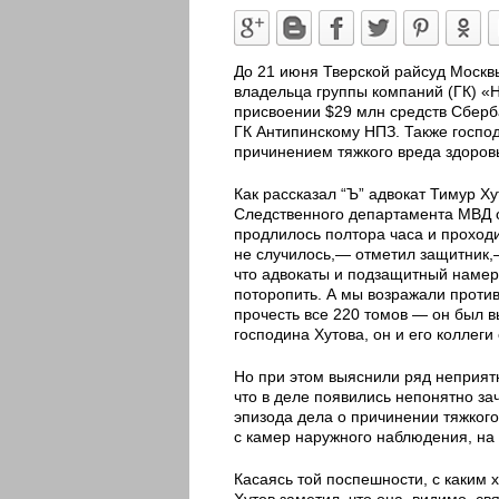
До 21 июня Тверской райсуд Москв
владельца группы компаний (ГК) «
присвоении $29 млн средств Сберб
ГК Антипинскому НПЗ. Также госпо
причинением тяжкого вреда здоро
Как рассказал “Ъ” адвокат Тимур Х
Следственного департамента МВД о
продлилось полтора часа и проход
не случилось,— отметил защитник,
что адвокаты и подзащитный намер
поторопить. А мы возражали против
прочесть все 220 томов — он был в
господина Хутова, он и его коллеги
Но при этом выяснили ряд неприятн
что в деле появились непонятно з
эпизода дела о причинении тяжког
с камер наружного наблюдения, на
Касаясь той поспешности, с каким 
Хутов заметил, что она, видимо, св