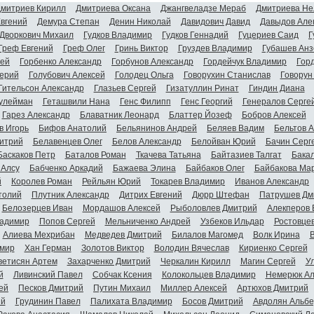
митриев Кирилл
Дмитриева Оксана
Джангвеладзе Мераб
Дмитриева Не
Евгений
Демура Степан
Денин Николай
Давидович Давид
Давыдов Але
Дворкович Михаил
Гудков Владимир
Гудков Геннадий
Гуцериев Саид
Г
Греф Евгений
Греф Олег
Гринь Виктор
Груздев Владимир
Губашев Анз
гей
Горбенко Александр
Горбунов Александр
Гордейчук Владимир
Гор
ерий
Голубович Алексей
Голодец Ольга
Говорухин Станислав
Говорун
Гительсон Александр
Глазьев Сергей
Гизатуллин Ринат
Гиндин Диана
улейман
Геташвили Нана
Генс Филипп
Генс Георгий
Генералов Серге
Гарез Александр
Блаватник Леонард
Блаттер Йозеф
Бобров Алексей
в Игорь
Бифов Анатолий
Бельянинов Андрей
Беляев Вадим
Бельтов 
итрий
Белавенцев Олег
Белов Александр
Белойван Юрий
Бачин Серг
Баскаков Петр
Баталов Роман
Ткачева Татьяна
Байтазиев Талгат
Бакал
 Алсу
Бабченко Аркадий
Бажаева Элина
Байбаков Олег
Байбакова Ма
й
Королев Роман
Рейльян Юрий
Токарев Владимир
Иванов Александр
толий
Плутник Александр
Дитрих Евгений
Дюрр Штефан
Патрушев Дм
Белозерцев Иван
Мордашов Алексей
Рыболовлев Дмитрий
Алекперов 
адимир
Попов Сергей
Мельниченко Андрей
Узбеков Ильдар
Ростовце
Алиева Мехрибан
Медведев Дмитрий
Билалов Магомед
Волк Ирина
мир
Хан Герман
Золотов Виктор
Володин Вячеслав
Кириенко Сергей
ветисян Артем
Захарченко Дмитрий
Черкалин Кирилл
Магин Сергей
У
й
Ливинский Павел
Собчак Ксения
Колокольцев Владимир
Немерюк Ал
ей
Песков Дмитрий
Путин Михаил
Миллер Алексей
Артюхов Дмитрий
ий
Грудинин Павел
Палихата Владимир
Босов Дмитрий
Авдолян Альбе