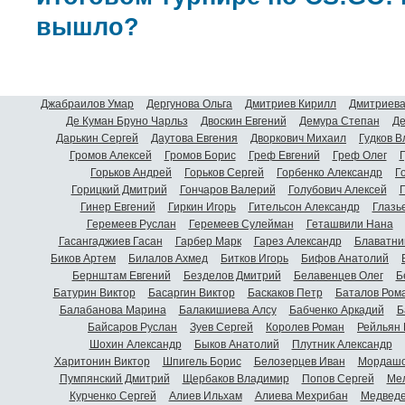
вышло?
Джабраилов Умар
Дергунова Ольга
Дмитриев Кирилл
Дмитриева
Де Куман Бруно Чарльз
Двоскин Евгений
Демура Степан
Де
Дарькин Сергей
Даутова Евгения
Дворкович Михаил
Гудков 
Громов Алексей
Громов Борис
Греф Евгений
Греф Олег
Г
Горьков Андрей
Горьков Сергей
Горбенко Александр
Г
Горицкий Дмитрий
Гончаров Валерий
Голубович Алексей
Г
Гинер Евгений
Гиркин Игорь
Гительсон Александр
Глазь
Геремеев Руслан
Геремеев Сулейман
Геташвили Нана
Гасангаджиев Гасан
Гарбер Марк
Гарез Александр
Блаватни
Биков Артем
Билалов Ахмед
Битков Игорь
Бифов Анатолий
Бернштам Евгений
Безделов Дмитрий
Белавенцев Олег
Б
Батурин Виктор
Басаргин Виктор
Баскаков Петр
Баталов Ром
Балабанова Марина
Балакишиева Алсу
Бабченко Аркадий
Б
Байсаров Руслан
Зуев Сергей
Королев Роман
Рейльян
Шохин Александр
Быков Анатолий
Плутник Александр
Харитонин Виктор
Шпигель Борис
Белозерцев Иван
Мордашо
Пумпянский Дмитрий
Щербаков Владимир
Попов Сергей
Мел
Курченко Сергей
Алиев Ильхам
Алиева Мехрибан
Медведе