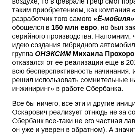
воздухе, то в феврале Греф смог пор
таким приобретением, как компания
разработчик того самого
«Ё-мобиля»
обошелся в
150 млн евро
, но был з
серийного производства. Напомним, 
идею создания гибридного автомобил
группа
ОНЭКСИМ
Михаила Прохоро
отказался от ее реализации еще в 20
всю бесперспективность начинания. 
решил использовать сомнительные н
инжиниринг» в работе Сбербанка.
Все бы ничего, все эти и другие ини
Оскарович реализует отнюдь не за с
Сбербанк все-таки не его частная лав
он уже и уверен в обратном). А значи