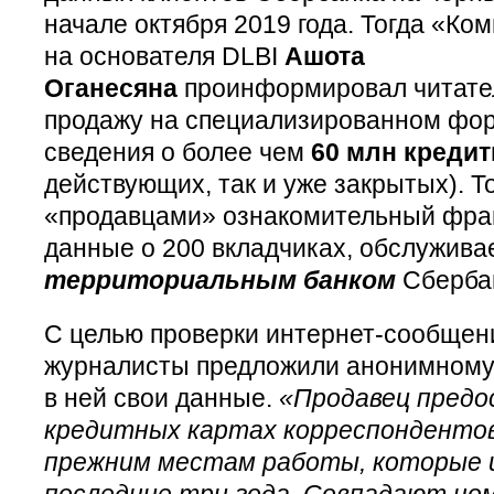
начале октября 2019 года. Тогда «Ко
на основателя DLBI
Ашота
Оганесяна
проинформировал читател
продажу на специализированном фор
сведения о более чем
60 млн кредит
действующих, так и уже закрытых). 
«продавцами» ознакомительный фра
данные о 200 вкладчиках, обслужив
территориальным банком
Сберба
С целью проверки интернет-сообщени
журналисты предложили анонимному 
в ней свои данные.
«Продавец предо
кредитных картах корреспондентов,
прежним местам работы, которые 
последние три года. Совпадают ном