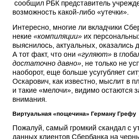
сообщил РБК представитель учрежд
возможность какой-либо «утечки».
Интересно, многие ли вкладчики Сбера
некие
«компиляции»
их персональных
выяснилось, актуальных, оказались 
А тот факт, что они
«гуляют»
в глоба
достаточно давно»
, не только не ус
наоборот, еще больше усугубляет си
Оскарович, как известно, мыслит в 
и такие «мелочи», видимо остаются з
внимания.
Виртуальная «пощечина» Герману Грефу
Пожалуй, самый громкий скандал с у
данных клиентов Сбербанка на черны