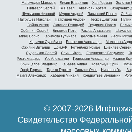
Магомедов Магомед
Лисин Владимир
Хан Герман
Золотов 
Гильварг Сергей
Тё Павел
Аветисян Артем
Захарченко 
Шульгинов Николай
Муров Андрей
Ливинский Павел
Собча
Патрушев Николай
Патрушев Андрей
Песков Дмитрий
Путин
Вайно Антон
Зюганов Геннадий
Грудинин Павел
Палиха
Собянин Сергей
Бирюков Петр
Ракова Анастасия
Шамалов 
Минц Борис
Каримова Гульнара
Деловые линии
Лесин Миха
Керимов Сулейман
Богатиков Александр
Молчанов Андр
Южилин Виталий
Дом.РФ
Ротенберг Роман
Цивилев Сергей
Судариков Сергей
Сечин Игорь
Евтушенков Владимир
Я
Ростехнадзор
Усс Александр
Григорьев Александр
Азаров Дм
Брынцалов Владимир
Кабаева Алина
Ковальчук Юрий
Пути
Греф Герман
Тарико Рустам
Тиньков Олег
Нисанов Год
Во
Мамут Александр
Хабаров Михаил
Кондратьев Вениамин
Рог
© 2007-2026 Информа
Свидетельство Федеральной
массовых коммун