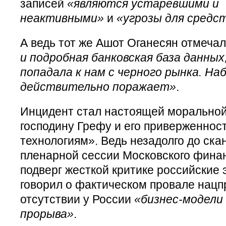
записей
«являются устаревшими и
неактивными»
и
«угрозы для средс
А ведь тот же Ашот Оганесян отмеча
и подробная банковская база данных
попадала к нам с черного рынка. На
действительно поражает»
.
Инцидент стал настоящей морально
господину Грефу и его приверженност
технологиям». Ведь незадолго до ска
пленарной сессии Московского фина
подверг жесткой критике российские
говорил о фактическом провале нацп
отсутствии у России
«бизнес-модели
прорыва»
.