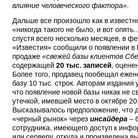
влияние человеческого фактора»
.
Дальше все произошло как в известн
«никогда такого не было, и вот опять..
спустя всего несколько месяцев, в фе
«Известия» сообщили о появлении в
продаже
«свежей базы клиентов Сб
содержащей
20 тыс. записей
, оцене
Более того, продавец пообещал ежен
базу 10 тыс. строк. Авторам издания 
что появление новой базы никак не с
утечкой, имевшей место в октябре 20
Высказывалось предположение, что 
«черный рынок» через
инсайдера
– 
сотрудника, имеющего доступ к инф
или серверу, откуда и произведена вы