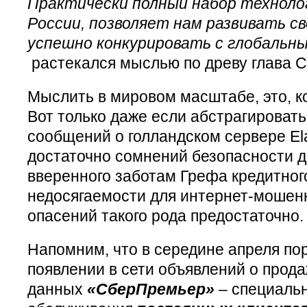
Практически полный набор техноло
России, позволяет нам развивать с
успешно конкурировать с глобальн
растекался мыслью по древу глава С
Мыслить в мировом масштабе, это, к
Вот только даже если абстрагировать
сообщений о голландском сервере Ela
достаточно сомнений безопасности 
вверенного заботам Грефа кредитног
недосягаемости для интернет-мошенн
опасений такого рода предостаточно.
Напомним, что в середине апреля по
появлении в сети объявлений о прод
данных
«СберПремьер»
– специаль