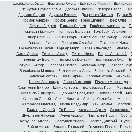
Джабраилов Умар
Дергунова Ольга
Дмитриев Кирилл
Дмитриева
Де Куман Бруно Чарльз
Двоскин Евгений
Демура Степан
Де
Дарькин Сергей
Даутова Евгения
Дворкович Михаил
Гудков 
Громов Алексей
Громов Борис
Греф Евгений
Греф Олег
Г
Горьков Андрей
Горьков Сергей
Горбенко Александр
Г
Горицкий Дмитрий
Гончаров Валерий
Голубович Алексей
Г
Гинер Евгений
Гиркин Игорь
Гительсон Александр
Глазь
Геремеев Руслан
Геремеев Сулейман
Геташвили Нана
Гасангаджиев Гасан
Гарбер Марк
Гарез Александр
Блаватни
Биков Артем
Билалов Ахмед
Битков Игорь
Бифов Анатолий
Бернштам Евгений
Безделов Дмитрий
Белавенцев Олег
Б
Батурин Виктор
Басаргин Виктор
Баскаков Петр
Баталов Ром
Балабанова Марина
Балакишиева Алсу
Бабченко Аркадий
Б
Байсаров Руслан
Зуев Сергей
Королев Роман
Рейльян
Шохин Александр
Быков Анатолий
Плутник Александр
Харитонин Виктор
Шпигель Борис
Белозерцев Иван
Мордашо
Пумпянский Дмитрий
Щербаков Владимир
Попов Сергей
Мел
Курченко Сергей
Алиев Ильхам
Алиева Мехрибан
Медведе
Магомедов Магомед
Лисин Владимир
Хан Герман
Золотов 
Гильварг Сергей
Тё Павел
Аветисян Артем
Захарченко 
Шульгинов Николай
Муров Андрей
Ливинский Павел
Собча
Патрушев Николай
Патрушев Андрей
Песков Дмитрий
Путин
Вайно Антон
Зюганов Геннадий
Грудинин Павел
Палиха