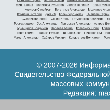
Собянин Сергей
Бирюков Петр
Ракова Анастасия
Шамалов 
Минц Борис
Каримова Гульнара
Деловые линии
Лесин Миха
Керимов Сулейман
Богатиков Александр
Молчанов Андр
Южилин Виталий
Дом.РФ
Ротенберг Роман
Цивилев Сергей
Судариков Сергей
Сечин Игорь
Евтушенков Владимир
Я
Ростехнадзор
Усс Александр
Григорьев Александр
Азаров Дм
Брынцалов Владимир
Кабаева Алина
Ковальчук Юрий
Пути
Греф Герман
Тарико Рустам
Тиньков Олег
Нисанов Год
Во
Мамут Александр
Хабаров Михаил
Кондратьев Вениамин
Рог
© 2007-2026 Информа
Свидетельство Федеральной
массовых коммун
Редакция:
ma