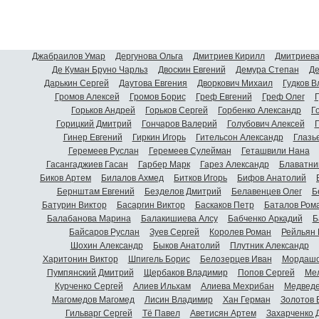
Джабраилов Умар
Дергунова Ольга
Дмитриев Кирилл
Дмитриева
Де Куман Бруно Чарльз
Двоскин Евгений
Демура Степан
Де
Дарькин Сергей
Даутова Евгения
Дворкович Михаил
Гудков 
Громов Алексей
Громов Борис
Греф Евгений
Греф Олег
Г
Горьков Андрей
Горьков Сергей
Горбенко Александр
Г
Горицкий Дмитрий
Гончаров Валерий
Голубович Алексей
Г
Гинер Евгений
Гиркин Игорь
Гительсон Александр
Глазь
Геремеев Руслан
Геремеев Сулейман
Геташвили Нана
Гасангаджиев Гасан
Гарбер Марк
Гарез Александр
Блаватни
Биков Артем
Билалов Ахмед
Битков Игорь
Бифов Анатолий
Бернштам Евгений
Безделов Дмитрий
Белавенцев Олег
Б
Батурин Виктор
Басаргин Виктор
Баскаков Петр
Баталов Ром
Балабанова Марина
Балакишиева Алсу
Бабченко Аркадий
Б
Байсаров Руслан
Зуев Сергей
Королев Роман
Рейльян
Шохин Александр
Быков Анатолий
Плутник Александр
Харитонин Виктор
Шпигель Борис
Белозерцев Иван
Мордашо
Пумпянский Дмитрий
Щербаков Владимир
Попов Сергей
Мел
Курченко Сергей
Алиев Ильхам
Алиева Мехрибан
Медведе
Магомедов Магомед
Лисин Владимир
Хан Герман
Золотов 
Гильварг Сергей
Тё Павел
Аветисян Артем
Захарченко 