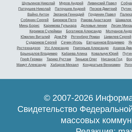
Шульгинов Николай
Муров Андрей
Ливинский Павел
Собча
Патрушев Николай
Патрушев Андрей
Песков Дмитрий
Путин
Вайно Антон
Зюганов Геннадий
Грудинин Павел
Палиха
Собянин Сергей
Бирюков Петр
Ракова Анастасия
Шамалов 
Минц Борис
Каримова Гульнара
Деловые линии
Лесин Миха
Керимов Сулейман
Богатиков Александр
Молчанов Андр
Южилин Виталий
Дом.РФ
Ротенберг Роман
Цивилев Сергей
Судариков Сергей
Сечин Игорь
Евтушенков Владимир
Я
Ростехнадзор
Усс Александр
Григорьев Александр
Азаров Дм
Брынцалов Владимир
Кабаева Алина
Ковальчук Юрий
Пути
Греф Герман
Тарико Рустам
Тиньков Олег
Нисанов Год
Во
Мамут Александр
Хабаров Михаил
Кондратьев Вениамин
Рог
© 2007-2026 Информа
Свидетельство Федеральной
массовых коммун
Редакция:
ma