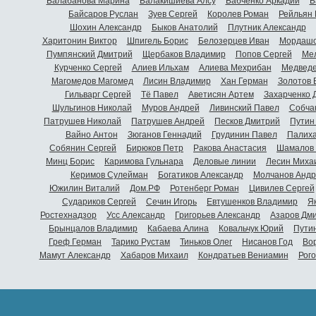
Балабанова Марина
Балакишиева Алсу
Бабченко Аркадий
Б
Байсаров Руслан
Зуев Сергей
Королев Роман
Рейльян
Шохин Александр
Быков Анатолий
Плутник Александр
Харитонин Виктор
Шпигель Борис
Белозерцев Иван
Мордашо
Пумпянский Дмитрий
Щербаков Владимир
Попов Сергей
Мел
Курченко Сергей
Алиев Ильхам
Алиева Мехрибан
Медведе
Магомедов Магомед
Лисин Владимир
Хан Герман
Золотов 
Гильварг Сергей
Тё Павел
Аветисян Артем
Захарченко 
Шульгинов Николай
Муров Андрей
Ливинский Павел
Собча
Патрушев Николай
Патрушев Андрей
Песков Дмитрий
Путин
Вайно Антон
Зюганов Геннадий
Грудинин Павел
Палиха
Собянин Сергей
Бирюков Петр
Ракова Анастасия
Шамалов 
Минц Борис
Каримова Гульнара
Деловые линии
Лесин Миха
Керимов Сулейман
Богатиков Александр
Молчанов Андр
Южилин Виталий
Дом.РФ
Ротенберг Роман
Цивилев Сергей
Судариков Сергей
Сечин Игорь
Евтушенков Владимир
Я
Ростехнадзор
Усс Александр
Григорьев Александр
Азаров Дм
Брынцалов Владимир
Кабаева Алина
Ковальчук Юрий
Пути
Греф Герман
Тарико Рустам
Тиньков Олег
Нисанов Год
Во
Мамут Александр
Хабаров Михаил
Кондратьев Вениамин
Рог