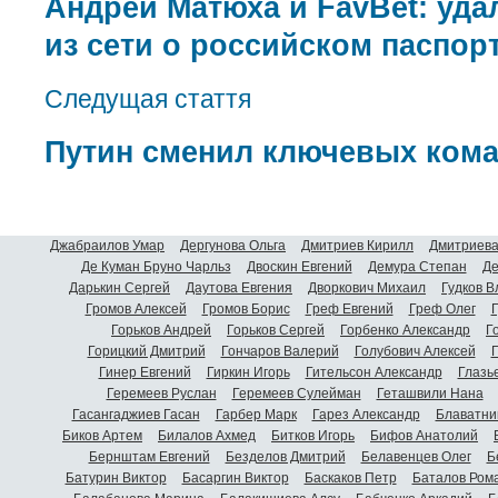
Андрей Матюха и FavBet: уд
из сети о российском паспорт
Следущая стаття
Путин сменил ключевых ком
Джабраилов Умар
Дергунова Ольга
Дмитриев Кирилл
Дмитриева
Де Куман Бруно Чарльз
Двоскин Евгений
Демура Степан
Де
Дарькин Сергей
Даутова Евгения
Дворкович Михаил
Гудков 
Громов Алексей
Громов Борис
Греф Евгений
Греф Олег
Г
Горьков Андрей
Горьков Сергей
Горбенко Александр
Г
Горицкий Дмитрий
Гончаров Валерий
Голубович Алексей
Г
Гинер Евгений
Гиркин Игорь
Гительсон Александр
Глазь
Геремеев Руслан
Геремеев Сулейман
Геташвили Нана
Гасангаджиев Гасан
Гарбер Марк
Гарез Александр
Блаватни
Биков Артем
Билалов Ахмед
Битков Игорь
Бифов Анатолий
Бернштам Евгений
Безделов Дмитрий
Белавенцев Олег
Б
Батурин Виктор
Басаргин Виктор
Баскаков Петр
Баталов Ром