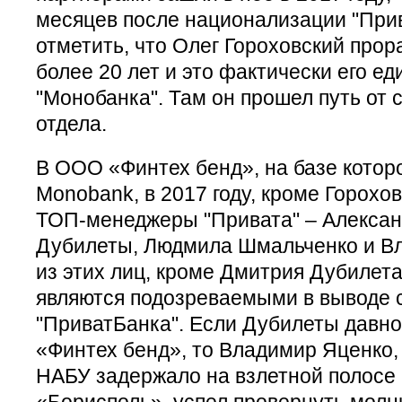
месяцев после национализации "Прив
отметить, что Олег Гороховский прор
более 20 лет и это фактически его е
"Монобанка". Там он прошел путь от 
отдела.
В ООО «Финтех бенд», на базе котор
Monobank, в 2017 году, кроме Горохов
ТОП-менеджеры "Привата" – Алексан
Дубилеты, Людмила Шмальченко и Вл
из этих лиц, кроме Дмитрия Дубилет
являются подозреваемыми в выводе с
"ПриватБанка". Если Дубилеты давно
«Финтех бенд», то Владимир Яценко, 
НАБУ задержало на взлетной полосе
«Борисполь», успел провернуть мол