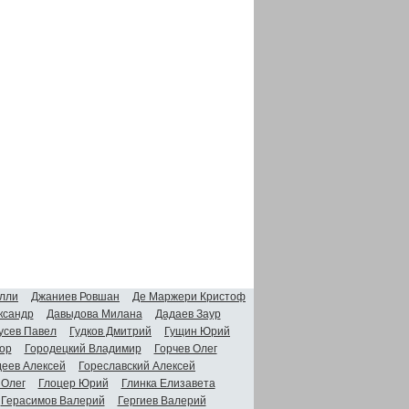
лли
Джаниев Ровшан
Де Маржери Кристоф
ксандр
Давыдова Милана
Дадаев Заур
усев Павел
Гудков Дмитрий
Гущин Юрий
ор
Городецкий Владимир
Горчев Олег
деев Алексей
Гореславский Алексей
 Олег
Глоцер Юрий
Глинка Елизавета
Герасимов Валерий
Гергиев Валерий