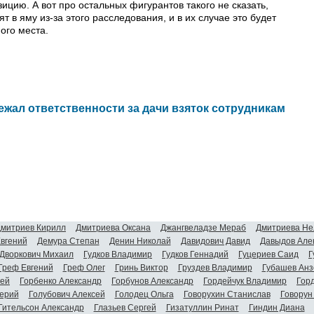
цию. А вот про остальных фигурантов такого не сказать,
т в яму из-за этого расследования, и в их случае это будет
ого места.
ежал ответственности за дачи взяток сотрудникам
митриев Кирилл
Дмитриева Оксана
Джангвеладзе Мераб
Дмитриева Не
Евгений
Демура Степан
Денин Николай
Давидович Давид
Давыдов Але
Дворкович Михаил
Гудков Владимир
Гудков Геннадий
Гуцериев Саид
Г
Греф Евгений
Греф Олег
Гринь Виктор
Груздев Владимир
Губашев Анз
гей
Горбенко Александр
Горбунов Александр
Гордейчук Владимир
Гор
ерий
Голубович Алексей
Голодец Ольга
Говорухин Станислав
Говорун
Гительсон Александр
Глазьев Сергей
Гизатуллин Ринат
Гиндин Диана