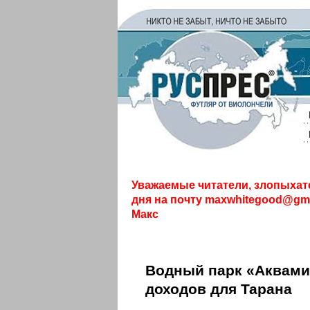
Уважаемые читатели, злопыхат
дня на почту
maxwhitegood@gma
Макс
Водный парк «Аквами
доходов для Тарана