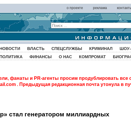
о проекте
реклама
контакт
НОВОСТИ
ВЛАСТЬ
СПЕЦСЛУЖБЫ
КРИМИНАЛ
ШОУ-
ПОЛИТИКА
ФИНАНСЫ
О НАС
КОМПРОМАТ
БИОГРА
ели, фанаты и PR-агенты просим продублировать все 
il.com
. Предыдущая редакционная почта утонула в пу
р» стал генератором миллиардных