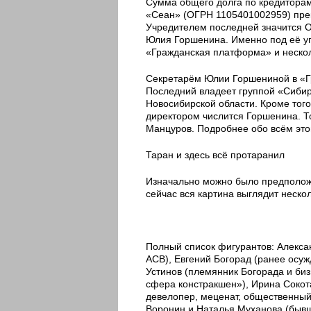
Сумма общего долга по кредиторам
«Сеан» (ОГРН 1105401002959) прекр
Учредителем последней значится 
Юлия Горшенина. Именно под её у
«Гражданская платформа» и неско
Секретарём Юлии Горшениной в «Г
Последний владеет группой «Сибир
Новосибирской области. Кроме того
директором числится Горшенина. То
Манцуров. Подробнее обо всём это
Таран и здесь всё протаранил
Изначально можно было предположит
сейчас вся картина выглядит неско
Полный список фигурантов: Алекса
АСВ), Евгений Богорад (ранее осу
Устинов (племянник Богорада и би
сфера констракшен»), Ирина Сокот
девелопер, меценат, общественный
Воронин и Наталья Муханова (бывш