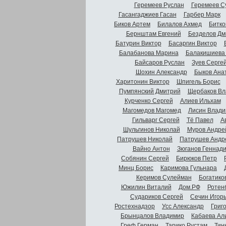
Геремеев Руслан
Геремеев С
Гасангаджиев Гасан
Гарбер Марк
Биков Артем
Билалов Ахмед
Битко
Бернштам Евгений
Безделов Дм
Батурин Виктор
Басаргин Виктор
Балабанова Марина
Балакишиева
Байсаров Руслан
Зуев Серге
Шохин Александр
Быков Ана
Харитонин Виктор
Шпигель Борис
Пумпянский Дмитрий
Щербаков Вл
Курченко Сергей
Алиев Ильхам
Магомедов Магомед
Лисин Влади
Гильварг Сергей
Тё Павел
А
Шульгинов Николай
Муров Андре
Патрушев Николай
Патрушев Андр
Вайно Антон
Зюганов Геннад
Собянин Сергей
Бирюков Петр
Минц Борис
Каримова Гульнара
Керимов Сулейман
Богатико
Южилин Виталий
Дом.РФ
Ротен
Судариков Сергей
Сечин Игор
Ростехнадзор
Усс Александр
Григ
Брынцалов Владимир
Кабаева Ал
Греф Герман
Тарико Рустам
Тин