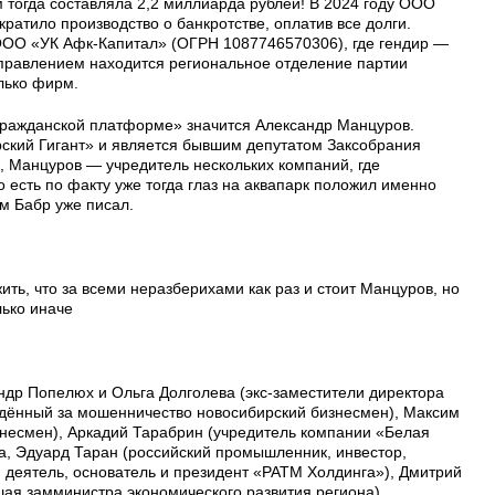
 тогда составляла 2,2 миллиарда рублей! В 2024 году ООО
атило производство о банкротстве, оплатив все долги.
ООО «УК Афк-Капитал» (ОГРН 1087746570306), где гендир —
правлением находится региональное отделение партии
лько фирм.
ражданской платформе» значится Александр Манцуров.
ский Гигант» и является бывшим депутатом Заксобрания
, Манцуров — учредитель нескольких компаний, где
 есть по факту уже тогда глаз на аквапарк положил именно
м Бабр уже писал.
ь, что за всеми неразберихами как раз и стоит Манцуров, но
лько иначе
ндр Попелюх и Ольга Долголева (экс-заместители директора
ждённый за мошенничество новосибирский бизнесмен), Максим
знесмен), Аркадий Тарабрин (учредитель компании «Белая
а, Эдуард Таран (российский промышленник, инвестор,
 деятель, основатель и президент «РАТМ Холдинга»), Дмитрий
ая замминистра экономического развития региона).