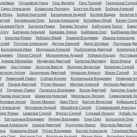
улейман
Геташвили Нана
Генс Филипп
Генс Георгий
Генералов Серге
Гарез Александр
Блаватник Леонард
Блаттер Йозеф
Бобров Алексей
в Игорь
Бифов Анатолий
Бельянинов Андрей
Беляев Вадим
Бельтов 
итрий
Белавенцев Олег
Белов Александр
Белойван Юрий
Бачин Серг
Баскаков Петр
Баталов Роман
Ткачева Татьяна
Байтазиев Талгат
Бакал
 Алсу
Бабченко Аркадий
Бажаева Элина
Байбаков Олег
Байбакова Ма
й
Королев Роман
Рейльян Юрий
Токарев Владимир
Иванов Александр
толий
Плутник Александр
Дитрих Евгений
Дюрр Штефан
Патрушев Дм
Белозерцев Иван
Мордашов Алексей
Рыболовлев Дмитрий
Алекперов 
адимир
Попов Сергей
Мельниченко Андрей
Узбеков Ильдар
Ростовце
Алиева Мехрибан
Медведев Дмитрий
Билалов Магомед
Волк Ирина
мир
Хан Герман
Золотов Виктор
Володин Вячеслав
Кириенко Сергей
ветисян Артем
Захарченко Дмитрий
Черкалин Кирилл
Магин Сергей
У
й
Ливинский Павел
Собчак Ксения
Колокольцев Владимир
Немерюк Ал
ей
Песков Дмитрий
Путин Михаил
Миллер Алексей
Артюхов Дмитрий
ий
Грудинин Павел
Палихата Владимир
Босов Дмитрий
Авдолян Альбе
Ракова Анастасия
Шамалов Николай
Михельсон Леонид
Симановский Л
Деловые линии
Лесин Михаил
Авен Петр
Кантор Вячеслав
Куйвашев Е
в Александр
Молчанов Андрей
Михайлов Сергей
Спиваковский Арнольд
берг Роман
Цивилев Сергей
Фургал Сергей
Слуцкий Леонид
Чубайс Ан
ь
Евтушенков Владимир
Якунин Владимир
Тони Олег
Белозеров Олег
орьев Александр
Азаров Дмитрий
Хуснуллин Марат
Мазуров Дмитрий
ина
Ковальчук Юрий
Путин Владимир
Беглов Александр
Гуцериев Мих
ьков Олег
Нисанов Год
Воробьев Андрей
Мязин Иван
Ротенберг Аркад