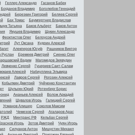
й
Геллер Александр
Гасанов Бабек
Богданов Владимир
Боголюбов Геннадий
Андрей
Березкин Григорий
Беляев Сергей
ей
Бах Томас
Баумгертнер Владислав
ьчук Татьяна
Баков Альберт
Баков Антон
рия
Якушев Владимир
Щукин Александр
Феоктистов Олег
Белоусов Андрей
итрий
Лут Оксана
Кудрин Алексей
Вагит
Алекперов Юсуф
Рашников Виктор
в Руслан
Еремеев Дмитрий
Сиенко Олег
Варшавский Вадим
Магомедов Зиявудин
Левченко Сергей
Гуцериев Саит-Салам
люкаев Алексей
Набиуллина Эльвира
ексей
Лавров Сергей
Рогозин Алексей
Кобылкин Дмитрий
Чуйченко Константин
рт
Шульгин Юрий
Ротенберг Борис
еонид
Ананьев Алексей
Волож Аркадий
вгений
Шувалов Игорь
Галицкий Сергей
Усманов Алишер
Соколов Максим
атолий
Чемезов Сергей
Агаларов Арас
РЖД
Минтранс РФ
Кельбах Сергей
Краснов Игорь
Зотов Дмитрий
Чуян Игорь
аил
Силуанов Антон
Мишустин Михаил
ий
Ананьев Дмитрий
Пригожин Евгений