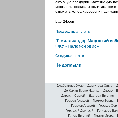
активную предпринимательскую пози
многие чиновники и политики полетя
означать конец карьеры и насиженн
babr24.com
Предведущая стаття
IТ-миллиардер Мацоцкий изб
ФКУ «Налог-сервис»
Следущая стаття
Не доплыли
Джабраилов Умар
Дергунова Ольга
Д
Де Куман Бруно Чарльз
Двоскин 
Дарькин Сергей
Даутова Евгения
Громов Алексей
Громов Борис
Горьков Андрей
Горьков Сер
Горицкий Дмитрий
Гончаров Вал
Гинер Евгений
Гиркин Игорь