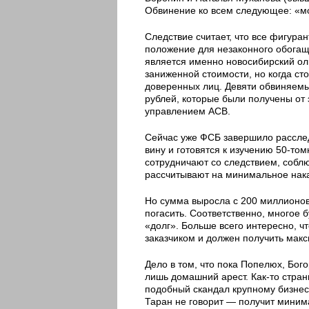
Обвинение ко всем следующее: «м
Следствие считает, что все фигура
положение для незаконного обогащ
является именно новосибирский ол
заниженной стоимости, но когда ст
доверенных лиц. Девяти обвиняем
рублей, которые были получены от
управлением АСВ.
Сейчас уже ФСБ завершило рассле
вину и готовятся к изучению 50-том
сотрудничают со следствием, соблю
рассчитывают на минимальное нак
Но сумма выросла с 200 миллионов
погасить. Соответственно, многое б
«долг». Больше всего интересно, ч
заказчиком и должен получить мак
Дело в том, что пока Попелюх, Бог
лишь домашний арест. Как-то стра
подобный скандал крупному бизнесм
Таран не говорит — получит минима