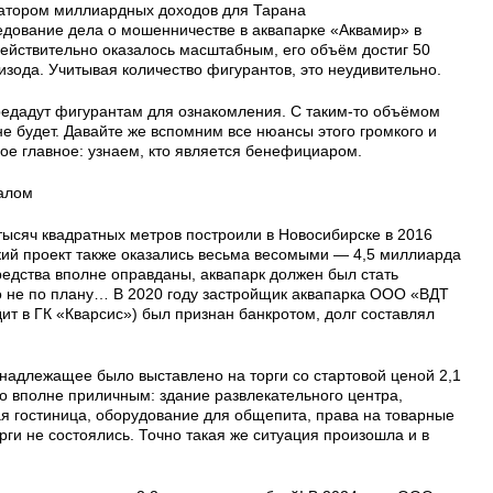
ратором миллиардных доходов для Тарана
едование дела о мошенничестве в аквапарке «Аквамир» в
действительно оказалось масштабным, его объём достиг 50
пизода. Учитывая количество фигурантов, это неудивительно.
едадут фигурантам для ознакомления. С таким-то объёмом
е будет. Давайте же вспомним все нюансы этого громкого и
ое главное: узнаем, кто является бенефициаром.
валом
ысяч квадратных метров построили в Новосибирске в 2016
ький проект также оказались весьма весомыми — 4,5 миллиарда
средства вполне оправданы, аквапарк должен был стать
о не по плану… В 2020 году застройщик аквапарка ООО «ВДТ
т в ГК «Кварсис») был признан банкротом, долг составлял
инадлежащее было выставлено на торги со стартовой ценой 2,1
 вполне приличным: здание развлекательного центра,
я гостиница, оборудование для общепита, права на товарные
торги не состоялись. Точно такая же ситуация произошла и в