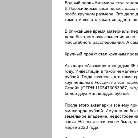
Водный парк «Аквамир» стал гене
В Новосибирске закончилось рассл
особо крупном размере. Это дело 
томов, и всё это касается одного э
В ближайшее время материалы пер
дела быстрого ознакомления явно н
масштабного расследования. А сам
Крупный проект стал крупным про
Аквапарк «Аквамир» площадью 35 т
году. Инвестиции в такой немален
рублей. Тогда казалось, что такие 
крупнейшим в России, но всё пошл
Строй» (ОГРН 1105476083987, входи
более двух миллиардов рублей.
После этого аквапарк и всё ему пр
миллиарда рублей. Имущество было
земельное владение, недостроенна
знаки. Но так как заявок не было, 
марте 2023 года.