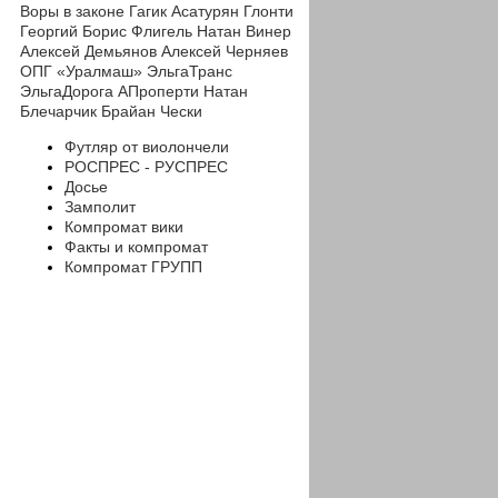
Воры в законе
Гагик Асатурян
Глонти
Георгий
Борис Флигель
Натан Винер
Алексей Демьянов
Алексей Черняев
ОПГ «Уралмаш»
ЭльгаТранс
ЭльгаДорога
АПроперти
Натан
Блечарчик
Брайан Чески
Футляр от виолончели
РОСПРЕС - РУСПРЕС
Досье
Замполит
Компромат вики
Факты и компромат
Компромат ГРУПП