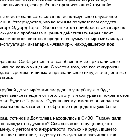
ошенничество, совершённое организованной группой».
нты действовали согласованно, используя своё служебное
ения. Утверждается, что конечным получателем средств
игарх Эдуард Таран. Якобы он хотел приобрести аквапарк по
олкнулся с проблемами, решил действовать через своих
ым вменяется хищение средств на сумму четыре миллиарда
 эксплуатации аквапарка «Аквамир», находившегося под
дование. Сообщается, что все обвиняемые признали свою
ника по делу о хищении. С учётом того, что все фигуранты
дают «режим тишины» и признали свою вину, значит, они все
азание.
 рублей до четырёх миллиардов, а ущерб нужно будет
удет зависеть ещё и от того, смогут ли фигуранты покрыть свой
то же будет с Тараном. Судя по всему, именно он является
симальное наказание, но обратные прецеденты уже были.
орад, Устинов и Долголева находились в СИЗО, Тарану дали
нно выходит, не думаете? Складывается ощущение, что
ену, с учётом его аккуратности, только на руку. Лишнего
льное наказание, а сделку со следствием засчитают как