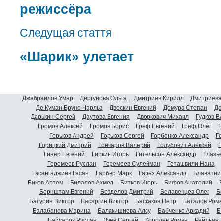
режиссёра
Следущая стаття
«Шарик» улетает
Джабраилов Умар
Дергунова Ольга
Дмитриев Кирилл
Дмитриева
Де Куман Бруно Чарльз
Двоскин Евгений
Демура Степан
Де
Дарькин Сергей
Даутова Евгения
Дворкович Михаил
Гудков 
Громов Алексей
Громов Борис
Греф Евгений
Греф Олег
Г
Горьков Андрей
Горьков Сергей
Горбенко Александр
Г
Горицкий Дмитрий
Гончаров Валерий
Голубович Алексей
Г
Гинер Евгений
Гиркин Игорь
Гительсон Александр
Глазь
Геремеев Руслан
Геремеев Сулейман
Геташвили Нана
Гасангаджиев Гасан
Гарбер Марк
Гарез Александр
Блаватни
Биков Артем
Билалов Ахмед
Битков Игорь
Бифов Анатолий
Бернштам Евгений
Безделов Дмитрий
Белавенцев Олег
Б
Батурин Виктор
Басаргин Виктор
Баскаков Петр
Баталов Ром
Балабанова Марина
Балакишиева Алсу
Бабченко Аркадий
Б
Байсаров Руслан
Зуев Сергей
Королев Роман
Рейльян