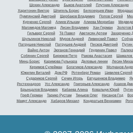
Шохин Александр
Быков Анатолий
Плутник Александр
Харитонин Виктор
Шпигель Борис
Белозерцев Иван
Мордашо
Пумпянский Дмитрий
Щербаков Владимир
Попов Сергей
Мел
Курченко Сергей
Алиев Ильхам
Алиева Мехрибан
Медведе
Магомедов Магомед
Лисин Владимир
Хан Герман
Золотов 
Гильварг Сергей
Тё Павел
Аветисян Артем
Захарченко 
Шульгинов Николай
Муров Андрей
Ливинский Павел
Собча
Патрушев Николай
Патрушев Андрей
Песков Дмитрий
Путин
Вайно Антон
Зюганов Геннадий
Грудинин Павел
Палиха
Собянин Сергей
Бирюков Петр
Ракова Анастасия
Шамалов 
Минц Борис
Каримова Гульнара
Деловые линии
Лесин Миха
Керимов Сулейман
Богатиков Александр
Молчанов Андр
Южилин Виталий
Дом.РФ
Ротенберг Роман
Цивилев Сергей
Судариков Сергей
Сечин Игорь
Евтушенков Владимир
Я
Ростехнадзор
Усс Александр
Григорьев Александр
Азаров Дм
Брынцалов Владимир
Кабаева Алина
Ковальчук Юрий
Пути
Греф Герман
Тарико Рустам
Тиньков Олег
Нисанов Год
Во
Мамут Александр
Хабаров Михаил
Кондратьев Вениамин
Рог