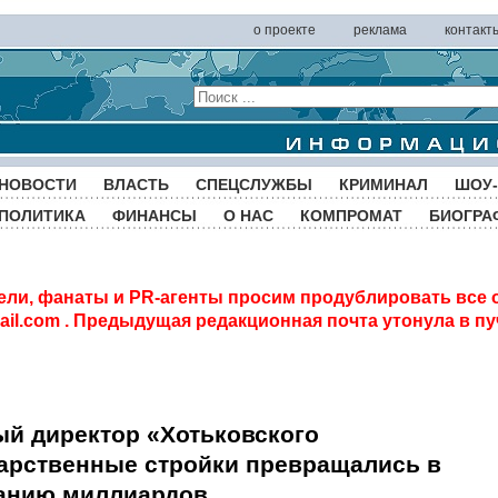
о проекте
реклама
контакт
НОВОСТИ
ВЛАСТЬ
СПЕЦСЛУЖБЫ
КРИМИНАЛ
ШОУ-
ПОЛИТИКА
ФИНАНСЫ
О НАС
КОМПРОМАТ
БИОГРА
ели, фанаты и PR-агенты просим продублировать все 
il.com
. Предыдущая редакционная почта утонула в пу
ый директор «Хотьковского
дарственные стройки превращались в
анию миллиардов