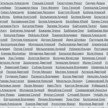
Гительсон Александр
Глазьев Сергей
Гизатуллин Ринат
Гиндин Диана
улейман
Геташвили Нана
Генс Филипп
Генс Георгий
Генералов Серге
Гарез Александр
Блаватник Леонард
Блаттер Йозеф
Бобров Алексей
в Игорь
Бифов Анатолий
Бельянинов Андрей
Беляев Вадим
Бельтов 
итрий
Белавенцев Олег
Белов Александр
Белойван Юрий
Бачин Серг
Баскаков Петр
Баталов Роман
Ткачева Татьяна
Байтазиев Талгат
Бакал
 Алсу
Бабченко Аркадий
Бажаева Элина
Байбаков Олег
Байбакова Ма
й
Королев Роман
Рейльян Юрий
Токарев Владимир
Иванов Александр
толий
Плутник Александр
Дитрих Евгений
Дюрр Штефан
Патрушев Дм
Белозерцев Иван
Мордашов Алексей
Рыболовлев Дмитрий
Алекперов 
адимир
Попов Сергей
Мельниченко Андрей
Узбеков Ильдар
Ростовце
Алиева Мехрибан
Медведев Дмитрий
Билалов Магомед
Волк Ирина
мир
Хан Герман
Золотов Виктор
Володин Вячеслав
Кириенко Сергей
ветисян Артем
Захарченко Дмитрий
Черкалин Кирилл
Магин Сергей
У
й
Ливинский Павел
Собчак Ксения
Колокольцев Владимир
Немерюк Ал
ей
Песков Дмитрий
Путин Михаил
Миллер Алексей
Артюхов Дмитрий
ий
Грудинин Павел
Палихата Владимир
Босов Дмитрий
Авдолян Альбе
Ракова Анастасия
Шамалов Николай
Михельсон Леонид
Симановский Л
Деловые линии
Лесин Михаил
Авен Петр
Кантор Вячеслав
Куйвашев Е
в Александр
Молчанов Андрей
Михайлов Сергей
Спиваковский Арнольд
берг Роман
Цивилев Сергей
Фургал Сергей
Слуцкий Леонид
Чубайс Ан
ь
Евтушенков Владимир
Якунин Владимир
Тони Олег
Белозеров Олег
орьев Александр
Азаров Дмитрий
Хуснуллин Марат
Мазуров Дмитрий