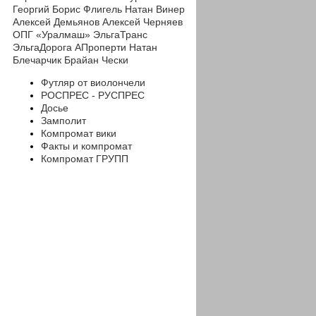
Георгий
Борис Флигель
Натан Винер
Алексей Демьянов
Алексей Черняев
ОПГ «Уралмаш»
ЭльгаТранс
ЭльгаДорога
АПроперти
Натан
Блечарчик
Брайан Чески
Футляр от виолончели
РОСПРЕС - РУСПРЕС
Досье
Замполит
Компромат вики
Факты и компромат
Компромат ГРУПП