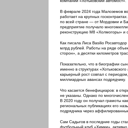
компании «Хотьковский автомост».
В феврале 2024 года Малоземов во
работает на крупных госконтракта
по всей стране — от Мордовии и Ба
предприятие получало многомиллиа
реконструкцию М8 «Холмогоры» и ст
Как писала Лиса Basilio Росавтодо
млрд рублей. Работы на ряде объе
сторон», а десятки километров трас
Показательно, что в биографии сы
именно в структурах «Хотьковского
карьерный рост совпал с периодом,
миллиардных авансах подрядчику.
Что касается бенефициаров: в отк
не указаны. Однако по многочисле
В 2020 году он получал грамоты ка
региональных публикациях его на
подрядчика через аффилированные
Сам Садыгов в последние годы ста
футбольный клуб «Химки», активно