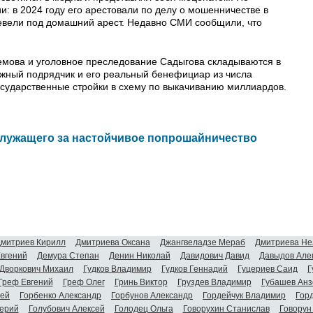
: в 2024 году его арестовали по делу о мошенничестве в
евели под домашний арест. Недавно СМИ сообщили, что
емова и уголовное преследование Садыгова складываются в
жный подрядчик и его реальный бенефициар из числа
осударственные стройки в схему по выкачиванию миллиардов.
служащего за настойчивое попрошайничество
митриев Кирилл
Дмитриева Оксана
Джангвеладзе Мераб
Дмитриева Не
Евгений
Демура Степан
Денин Николай
Давидович Давид
Давыдов Але
Дворкович Михаил
Гудков Владимир
Гудков Геннадий
Гуцериев Саид
Г
Греф Евгений
Греф Олег
Гринь Виктор
Груздев Владимир
Губашев Анз
гей
Горбенко Александр
Горбунов Александр
Гордейчук Владимир
Гор
ерий
Голубович Алексей
Голодец Ольга
Говорухин Станислав
Говорун