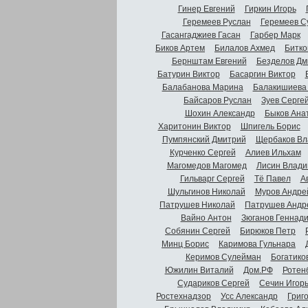
Гинер Евгений
Гиркин Игорь
Геремеев Руслан
Геремеев С
Гасангаджиев Гасан
Гарбер Марк
Биков Артем
Билалов Ахмед
Битко
Бернштам Евгений
Безделов Дм
Батурин Виктор
Басаргин Виктор
Балабанова Марина
Балакишиева
Байсаров Руслан
Зуев Серге
Шохин Александр
Быков Ана
Харитонин Виктор
Шпигель Борис
Пумпянский Дмитрий
Щербаков Вл
Курченко Сергей
Алиев Ильхам
Магомедов Магомед
Лисин Влади
Гильварг Сергей
Тё Павел
А
Шульгинов Николай
Муров Андре
Патрушев Николай
Патрушев Андр
Вайно Антон
Зюганов Геннад
Собянин Сергей
Бирюков Петр
Минц Борис
Каримова Гульнара
Керимов Сулейман
Богатико
Южилин Виталий
Дом.РФ
Ротен
Судариков Сергей
Сечин Игор
Ростехнадзор
Усс Александр
Григ