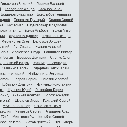
Герасимов Валерий
Гергиев Валерий
й
Геллер Александр
Гасанов Бабек
Богданов Владимир
Боголюбов Геннадий
Андрей
Березкин Григорий
Беляев Сергей
ей
Бах Томас
Баумгертнер Владислав
ьчук Татьяна
Баков Альберт
Баков Антон
рия
Якушев Владимир
Щукин Александр
Феоктистов Олег
Белоусов Андрей
итрий
Лут Оксана
Кудрин Алексей
Вагит
Алекперов Юсуф
Рашников Виктор
в Руслан
Еремеев Дмитрий
Сиенко Олег
Варшавский Вадим
Магомедов Зиявудин
Левченко Сергей
Гуцериев Саит-Салам
люкаев Алексей
Набиуллина Эльвира
ексей
Лавров Сергей
Рогозин Алексей
Кобылкин Дмитрий
Чуйченко Константин
рт
Шульгин Юрий
Ротенберг Борис
еонид
Ананьев Алексей
Волож Аркадий
вгений
Шувалов Игорь
Галицкий Сергей
Усманов Алишер
Соколов Максим
атолий
Чемезов Сергей
Агаларов Арас
РЖД
Минтранс РФ
Кельбах Сергей
Краснов Игорь
Зотов Дмитрий
Чуян Игорь