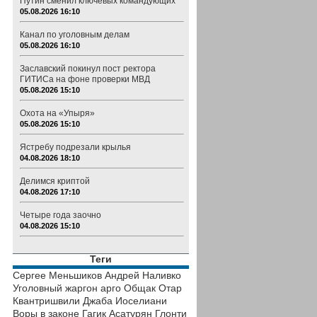
Путин сменил ключевых командующих
05.08.2026 16:10
Канал по уголовным делам
05.08.2026 16:10
Заславский покинул пост ректора
ГИТИСа на фоне проверки МВД
05.08.2026 15:10
Охота на «Упыря»
05.08.2026 15:10
Ястребу подрезали крылья
04.08.2026 18:10
Делимся криптой
04.08.2026 17:10
Четыре года заочно
04.08.2026 15:10
Теги
Сергее Меньшиков
Андрей Наливко
Уголовный жаргон
арго
Общак
Отар
Квантришвили
Джаба Иоселиани
Воры в законе
Гагик Асатурян
Глонти