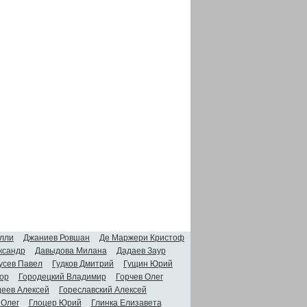
лли
Джаниев Ровшан
Де Маржери Кристоф
ксандр
Давыдова Милана
Дадаев Заур
усев Павел
Гудков Дмитрий
Гущин Юрий
ор
Городецкий Владимир
Горчев Олег
деев Алексей
Гореславский Алексей
 Олег
Глоцер Юрий
Глинка Елизавета