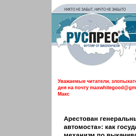
Уважаемые читатели, злопыхат
дня на почту
maxwhitegood@gma
Макс
Арестован генеральн
автомоста»: как госу
механизм по выкачив