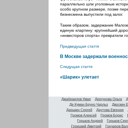
параллельно шли уголовные истории
особо крупном размере, позже пер
бизнесмена выпустили под залог.
Таким образом, задержание Малоз
единую клартину: крупнейший доро
«инвесторов спорта» превратили г
Предведущая стаття
В Москве задержали военно
Следущая стаття
«Шарик» улетает
Джабраилов Умар
Дергунова Ольга
Д
Де Куман Бруно Чарльз
Двоскин 
Дарькин Сергей
Даутова Евгения
Громов Алексей
Громов Борис
Горьков Андрей
Горьков Сер
Горицкий Дмитрий
Гончаров Вал