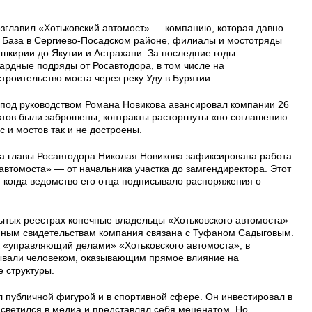
зглавил «Хотьковский автомост» — компанию, которая давно
х. База в Сергиево-Посадском районе, филиалы и мостотряды
шкирии до Якутии и Астрахани. За последние годы
рдные подряды от Росавтодора, в том числе на
роительство моста через реку Уду в Бурятии.
р под руководством Романа Новикова авансировал компании 26
ктов были заброшены, контракты расторгнуты «по соглашению
с и мостов так и не достроены.
на главы Росавтодора Николая Новикова зафиксирована работа
 автомоста» — от начальника участка до замгендиректора. Этот
 когда ведомство его отца подписывало распоряжения о
рытых реестрах конечные владельцы «Хотьковского автомоста»
нным свидетельствам компания связана с Туфаном Садыговым.
к «управляющий делами» «Хотьковского автомоста», в
зывали человеком, оказывающим прямое влияние на
 структуры.
л публичной фигурой и в спортивной сфере. Он инвестировал в
 светился в медиа и представлял себя меценатом. Но