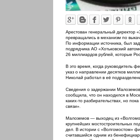
Арестован генеральный директор «Х
превращались в механизм по выка
По информации источника, был зад
подрядчика АО «Хотьковский автом
26 миллиардов рублей, которые Ро
В это время, когда руководитель 
указ о направлении десятков милли
Николай работал в её подразделен
Сведения о задержании Малоземов
сообщила, что он находился в Моск
каких-то разбирательствах, но пока
связи».
Малоземов — выходец из «Волгомост
крупнейших мостостроительных подр
дел. В истории с «Волгомостом» ф
считавшийся одним из бенефициаро