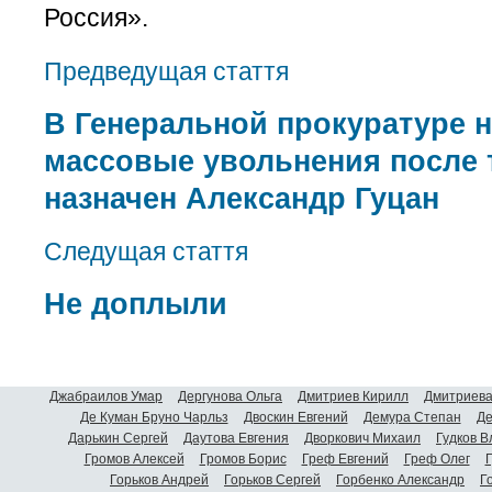
Россия».
Предведущая стаття
В Генеральной прокуратуре 
массовые увольнения после т
назначен Александр Гуцан
Следущая стаття
Не доплыли
Джабраилов Умар
Дергунова Ольга
Дмитриев Кирилл
Дмитриева
Де Куман Бруно Чарльз
Двоскин Евгений
Демура Степан
Де
Дарькин Сергей
Даутова Евгения
Дворкович Михаил
Гудков 
Громов Алексей
Громов Борис
Греф Евгений
Греф Олег
Г
Горьков Андрей
Горьков Сергей
Горбенко Александр
Г