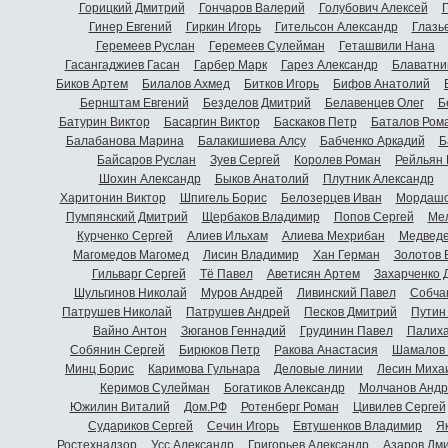
Горицкий Дмитрий
Гончаров Валерий
Голубович Алексей
Г
Гинер Евгений
Гиркин Игорь
Гительсон Александр
Глазь
Геремеев Руслан
Геремеев Сулейман
Геташвили Нана
Гасангаджиев Гасан
Гарбер Марк
Гарез Александр
Блаватни
Биков Артем
Билалов Ахмед
Битков Игорь
Бифов Анатолий
Бернштам Евгений
Безделов Дмитрий
Белавенцев Олег
Б
Батурин Виктор
Басаргин Виктор
Баскаков Петр
Баталов Ром
Балабанова Марина
Балакишиева Алсу
Бабченко Аркадий
Б
Байсаров Руслан
Зуев Сергей
Королев Роман
Рейльян
Шохин Александр
Быков Анатолий
Плутник Александр
Харитонин Виктор
Шпигель Борис
Белозерцев Иван
Мордашо
Пумпянский Дмитрий
Щербаков Владимир
Попов Сергей
Мел
Курченко Сергей
Алиев Ильхам
Алиева Мехрибан
Медведе
Магомедов Магомед
Лисин Владимир
Хан Герман
Золотов 
Гильварг Сергей
Тё Павел
Аветисян Артем
Захарченко 
Шульгинов Николай
Муров Андрей
Ливинский Павел
Собча
Патрушев Николай
Патрушев Андрей
Песков Дмитрий
Путин
Вайно Антон
Зюганов Геннадий
Грудинин Павел
Палиха
Собянин Сергей
Бирюков Петр
Ракова Анастасия
Шамалов 
Минц Борис
Каримова Гульнара
Деловые линии
Лесин Миха
Керимов Сулейман
Богатиков Александр
Молчанов Андр
Южилин Виталий
Дом.РФ
Ротенберг Роман
Цивилев Сергей
Судариков Сергей
Сечин Игорь
Евтушенков Владимир
Я
Ростехнадзор
Усс Александр
Григорьев Александр
Азаров Дм