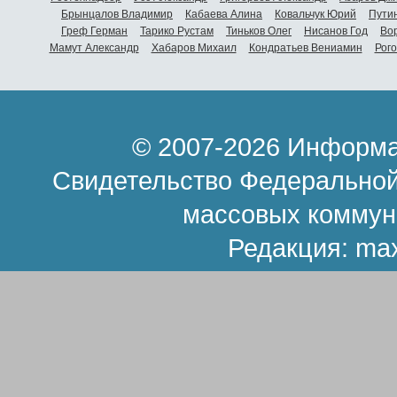
Брынцалов Владимир
Кабаева Алина
Ковальчук Юрий
Пути
Греф Герман
Тарико Рустам
Тиньков Олег
Нисанов Год
Во
Мамут Александр
Хабаров Михаил
Кондратьев Вениамин
Рог
© 2007-2026 Информа
Свидетельство Федеральной
массовых коммун
Редакция:
ma