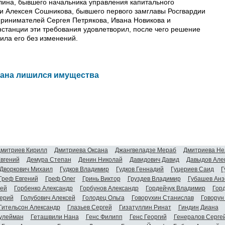
ллина, бывшего начальника управления капитального
ти Алексея Сошникова, бывшего первого замглавы Росгвардии
дпринимателей Сергея Петрякова, Ивана Новикова и
нстанции эти требования удовлетворил, после чего решение
ила его без изменений.
тана лишился имущества
митриев Кирилл
Дмитриева Оксана
Джангвеладзе Мераб
Дмитриева Не
Евгений
Демура Степан
Денин Николай
Давидович Давид
Давыдов Але
Дворкович Михаил
Гудков Владимир
Гудков Геннадий
Гуцериев Саид
Г
Греф Евгений
Греф Олег
Гринь Виктор
Груздев Владимир
Губашев Анз
гей
Горбенко Александр
Горбунов Александр
Гордейчук Владимир
Гор
ерий
Голубович Алексей
Голодец Ольга
Говорухин Станислав
Говорун
Гительсон Александр
Глазьев Сергей
Гизатуллин Ринат
Гиндин Диана
улейман
Геташвили Нана
Генс Филипп
Генс Георгий
Генералов Серге