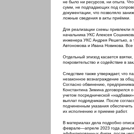
не было ни ресурсов, ни опыта. Что
сумм, не подпадающих под сопрово
документации, что позволяло зани
ложные сведения в акты приёмки.
Для реализации схемы привлекли п
начальника УКС Алексея Сошникова
инженера УКС Андрея Решетько, а 
Автономова и Ивана Новикова. Все
Отдельный эпизод касается взятки,
покровительство и содействие в за
Следствие также утверждает, что 
незаконное вознаграждение за обще
Согласно обвинению, предпринимат
Константина Зимина договорился о
учетом посреднической «надбавки»
выплат подрядчикам. После согласо
подчиненным указания обеспечить 
их исполнению и приемке работ.
В материалах дела подробно описа
феврале—апреле 2023 года деньги 
аффилированных фирм, после чего