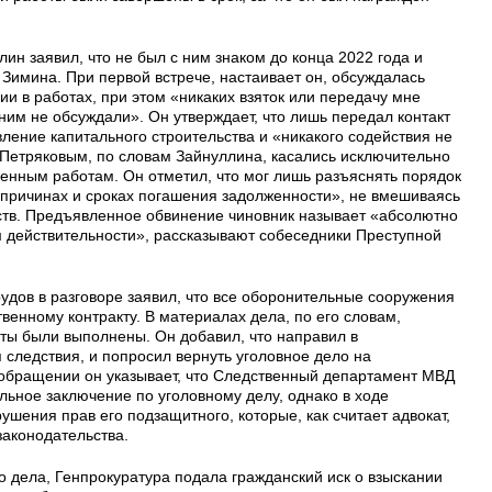
ин заявил, что не был с ним знаком до конца 2022 года и
а Зимина. При первой встрече, настаивает он, обсуждалась
ии в работах, при этом «никаких взяток или передачу мне
ним не обсуждали». Он утверждает, что лишь передал контакт
ление капитального строительства и «никакого содействия не
 Петряковым, по словам Зайнуллина, касались исключительно
енным работам. Он отметил, что мог лишь разъяснять порядок
причинах и сроках погашения задолженности», не вмешиваясь
ств. Предъявленное обвинение чиновник называет «абсолютно
 действительности», рассказывают собеседники Преступной
удов в разговоре заявил, что все оборонительные сооружения
венному контракту. В материалах дела, по его словам,
оты были выполнены. Он добавил, что направил в
 следствия, и попросил вернуть уголовное дело на
обращении он указывает, что Следственный департамент МВД
льное заключение по уголовному делу, однако в ходе
ения прав его подзащитного, которые, как считает адвокат,
законодательства.
 дела, Генпрокуратура подала гражданский иск о взыскании