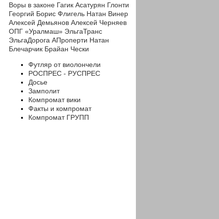
Воры в законе
Гагик Асатурян
Глонти
Георгий
Борис Флигель
Натан Винер
Алексей Демьянов
Алексей Черняев
ОПГ «Уралмаш»
ЭльгаТранс
ЭльгаДорога
АПроперти
Натан
Блечарчик
Брайан Чески
Футляр от виолончели
РОСПРЕС - РУСПРЕС
Досье
Замполит
Компромат вики
Факты и компромат
Компромат ГРУПП