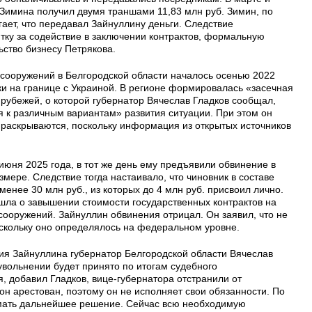
 Зимина получил двумя траншами 11,83 млн руб. Зимин, по
ает, что передавал Зайнуллину деньги. Следствие
ятку за содействие в заключении контрактов, формальную
ьство бизнесу Петрякова.
сооружений в Белгородской области началось осенью 2022
ки на границе с Украиной. В регионе формировалась «засечная
рубежей, о которой губернатор Вячеслав Гладков сообщал,
ся к различным вариантам» развития ситуации. При этом он
 раскрываются, поскольку информация из открытых источников
юня 2025 года, в тот же день ему предъявили обвинение в
мере. Следствие тогда настаивало, что чиновник в составе
менее 30 млн руб., из которых до 4 млн руб. присвоил лично.
 шла о завышении стоимости государственных контрактов на
ооружений. Зайнуллин обвинения отрицал. Он заявил, что не
оскольку оно определялось на федеральном уровне.
ия Зайнуллина губернатор Белгородской области Вячеслав
 увольнении будет принято по итогам судебного
, добавил Гладков, вице-губернатора отстранили от
 он арестован, поэтому он не исполняет свои обязанности. По
мать дальнейшее решение. Сейчас всю необходимую