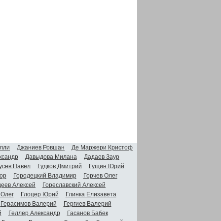
лли
Джаниев Ровшан
Де Маржери Кристоф
ксандр
Давыдова Милана
Дадаев Заур
усев Павел
Гудков Дмитрий
Гущин Юрий
ор
Городецкий Владимир
Горчев Олег
деев Алексей
Гореславский Алексей
 Олег
Глоцер Юрий
Глинка Елизавета
Герасимов Валерий
Гергиев Валерий
й
Геллер Александр
Гасанов Бабек