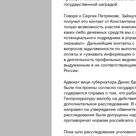
государственной наградой.
Говоря о Сергее Петрякове, Зайнулл
получил его контакт от Константин
только возможность участия компан
каких-либо денежных средств мы с 
потенциального подрядчика в управ
оказывал». Дальнейшие контакты с
вопросов задолженности по выполн
оплаты и «узнавать информацию о 
в деятельность профильных ведом
выдуманным и не соответствующим
России.
Адвокат вице-губернатора Денис Бр
были построены согласно государст
содержится справка о том, что раб
Генпрокуратуру жалобу на действия
дополнительное расследование. В 
направил на утверждение обвините
расследования были допущены наруш
противоречат нормам российского 
Пока шло расследование уголовного