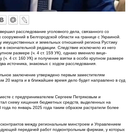
ершил расследование уголовного дела, связанного со
сооружений в Белгородской области на границе с Украиной.
ру имущественных и земельных отношений региона Рустэму
 в окончательной редакции. Следствие исключило из него
пном размере (ч. 4 ст. 159 УК), однако вменило вице-
 (ч. 4 ст. 160 УК) и получение взятки в особо крупном размере
и два источника, знакомых с ходом расследования.
ельное заключение утверждено первым заместителям
м 20 марта и в ближайшее время дело будет направлено в суд
вместе с предпринимателем Сергеем Петряковым и
тал схему хищения бюджетных средств, выделенных на
 года по январь 2025 года таким образом растратили более
осконтрактов между региональным минстроем и Управлением
ледующей передачей работ подконтрольным фирмам, у которых