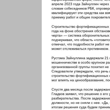
апреле 2023 года Зайнуллин через
словам собеседников РБК, опроверг
квалифицирует эти средства как вз
приемку работ и общее покровител
Строительство фортификационных 
года на фоне обострения обстанов
черта» — система оборонительных 
подчеркивая, что область «готовит
отмечал, что подробности работ не
может отслеживаться противником.
Рустэма Зайнуллина задержали 21 и
мошенничестве в особо крупном раз
организованной группы похитил не 
Следователи утверждали, что речь
строительство фортификационных с
мог влиять на ценообразование, п
Спустя два месяца после задержан
Гладков заявил, что решение о его
разбирательства. После задержания
должности, но не сняли с нее. «Да,
итогам решения суда будем прини