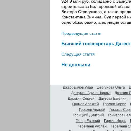
924,9 млн руб. солидарно с Зайну
строительства Белгородской облас
Виктора Стригункова, а также пре
Константина Зимина. Суд первой и
было обжаловано, апелляция остав
Предведущая стаття
Бывший госсекретарь Дагес
Следущая стаття
Не доплыли
Джабраилов Умар
Дергунова Ольга
Д
Де Куман Бруно Чарльз
Двоскин 
Дарькин Сергей
Даутова Евгения
Громов Алексей
Громов Борис
Горьков Андрей
Горьков Сер
Горицкий Дмитрий
Гончаров Вал
Гинер Евгений
Гиркин Игорь
Геремеев Руслан
Геремеев С