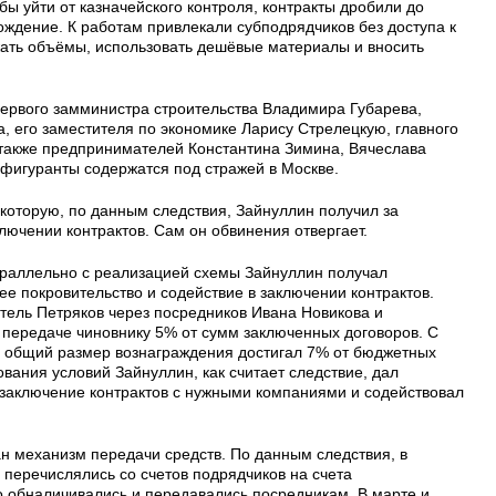
бы уйти от казначейского контроля, контракты дробили до
ждение. К работам привлекали субподрядчиков без доступа к
жать объёмы, использовать дешёвые материалы и вносить
ервого замминистра строительства Владимира Губарева,
, его заместителя по экономике Ларису Стрелецкую, главного
также предпринимателей Константина Зимина, Вячеслава
 фигуранты содержатся под стражей в Москве.
 которую, по данным следствия, Зайнуллин получил за
ключении контрактов. Сам он обвинения отвергает.
параллельно с реализацией схемы Зайнуллин получал
е покровительство и содействие в заключении контрактов.
ель Петряков через посредников Ивана Новикова и
 передаче чиновнику 5% от сумм заключенных договоров. С
 общий размер вознаграждения достигал 7% от бюджетных
вания условий Зайнуллин, как считает следствие, дал
заключение контрактов с нужными компаниями и содействовал
н механизм передачи средств. По данным следствия, в
перечислялись со счетов подрядчиков на счета
 обналичивались и передавались посредникам. В марте и