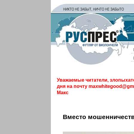
Уважаемые читатели, злопыхат
дня на почту
maxwhitegood@gma
Макс
Вместо мошенничеств