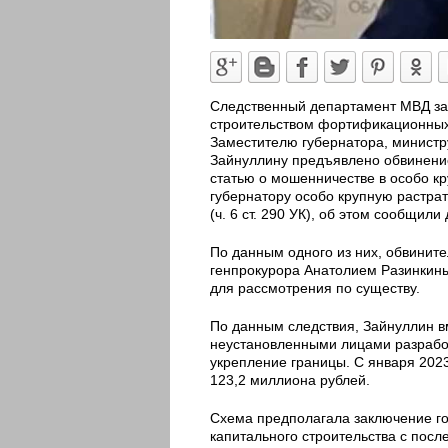
Следственный департамент МВД зав
строительством фортификационных 
Заместителю губернатора, минист
Зайнуллину предъявлено обвинение
статью о мошенничестве в особо кру
губернатору особо крупную растрату
(ч. 6 ст. 290 УК), об этом сообщил
По данным одного из них, обвинит
генпрокурора Анатолием Разинкины
для рассмотрения по существу.
По данным следствия, Зайнуллин 
неустановленными лицами разрабо
укрепление границы. С января 2023
123,2 миллиона рублей.
Схема предполагала заключение г
капитального строительства с пос