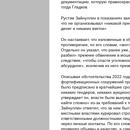
документацию, которую правоохран
тогда Гладков.
Рустэм Зайнуллин в показаниях зая
что не организовывал «никакой пре
денег и никаких взяток»
Он настаивает, что изложенные в о
противоречия, по его словам, «могл
Отдельно он указал, что ранее уже
разбил» прежнее обвинение в мошен
следствие, «чтобы спасти уголовн
абсурдное», исключив из него преж
Описывая обстоятельства 2022 года
фортификационных сооружений при
было предписано в кратчайшие срок
никаких тендеров, никаких аукцион
утверждает он, власти были вынужд
найти сложно» из-за требований к 
Зайнуллин отметил, что за ним был
местными властями курировал строи
ответственными должностными лица
через личные контакты. По его сло
проверял объемы и качество, а сам