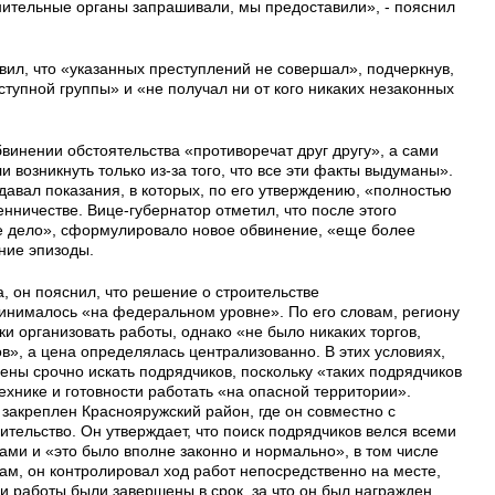
ительные органы запрашивали, мы предоставили», - пояснил
вил, что «указанных преступлений не совершал», подчеркнув,
ступной группы» и «не получал ни от кого никаких незаконных
бвинении обстоятельства «противоречат друг другу», а сами
и возникнуть только из-за того, что все эти факты выдуманы».
 давал показания, в которых, по его утверждению, «полностью
ничестве. Вице-губернатор отметил, что после этого
ое дело», сформулировало новое обвинение, «еще более
ние эпизоды.
, он пояснил, что решение о строительстве
нималось «на федеральном уровне». По его словам, региону
и организовать работы, однако «не было никаких торгов,
ов», а цена определялась централизованно. В этих условиях,
ены срочно искать подрядчиков, поскольку «таких подрядчиков
технике и готовности работать «на опасной территории».
 закреплен Краснояружский район, где он совместно с
тельство. Он утверждает, что поиск подрядчиков велся всеми
ми и «это было вполне законно и нормально», в том числе
вам, он контролировал ход работ непосредственно на месте,
и работы были завершены в срок, за что он был награжден