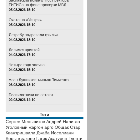
Заславский покинул пост ректора
ГИТИСа на фоне проверки МВД
05.08.2026 15:10
Охота на «Упыря»
05.08.2026 15:10
Ястребу подрезали крылья
04.08.2026 18:10
Делимся криптой
04.08.2026 17:10
Четыре года заочно
04.08.2026 15:10
Алан Лушников: миньон Тимченко
03.08.2026 18:10
Беспилотники не летают
02.08.2026 14:10
Теги
Сергее Меньшиков
Андрей Наливко
Уголовный жаргон
арго
Общак
Отар
Квантришвили
Джаба Иоселиани
Воры в законе
Гагик Асатурян
Глонти