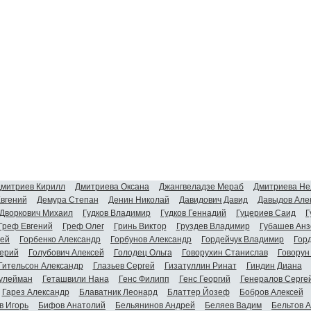
митриев Кирилл
Дмитриева Оксана
Джангвеладзе Мераб
Дмитриева Не
Евгений
Демура Степан
Денин Николай
Давидович Давид
Давыдов Але
Дворкович Михаил
Гудков Владимир
Гудков Геннадий
Гуцериев Саид
Г
Греф Евгений
Греф Олег
Гринь Виктор
Груздев Владимир
Губашев Анз
гей
Горбенко Александр
Горбунов Александр
Гордейчук Владимир
Гор
ерий
Голубович Алексей
Голодец Ольга
Говорухин Станислав
Говорун
Гительсон Александр
Глазьев Сергей
Гизатуллин Ринат
Гиндин Диана
улейман
Геташвили Нана
Генс Филипп
Генс Георгий
Генералов Серге
Гарез Александр
Блаватник Леонард
Блаттер Йозеф
Бобров Алексей
в Игорь
Бифов Анатолий
Бельянинов Андрей
Беляев Вадим
Бельтов 