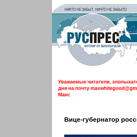
Уважаемые читатели, злопыхат
дня на почту
maxwhitegood@gma
Макс
Вице-губернатор росс