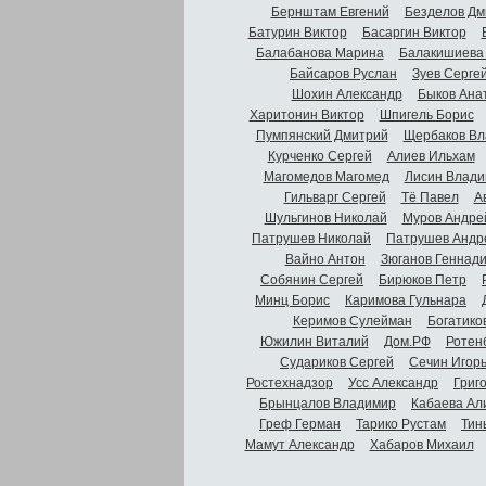
Бернштам Евгений
Безделов Дм
Батурин Виктор
Басаргин Виктор
Балабанова Марина
Балакишиева
Байсаров Руслан
Зуев Серге
Шохин Александр
Быков Ана
Харитонин Виктор
Шпигель Борис
Пумпянский Дмитрий
Щербаков Вл
Курченко Сергей
Алиев Ильхам
Магомедов Магомед
Лисин Влади
Гильварг Сергей
Тё Павел
А
Шульгинов Николай
Муров Андре
Патрушев Николай
Патрушев Андр
Вайно Антон
Зюганов Геннад
Собянин Сергей
Бирюков Петр
Минц Борис
Каримова Гульнара
Керимов Сулейман
Богатико
Южилин Виталий
Дом.РФ
Ротен
Судариков Сергей
Сечин Игор
Ростехнадзор
Усс Александр
Григ
Брынцалов Владимир
Кабаева Ал
Греф Герман
Тарико Рустам
Тин
Мамут Александр
Хабаров Михаил