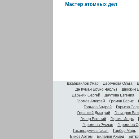
Мастер атомных дел
Джабраилов Умар
Дергунова Ольга
Д
Де Куман Бруно Чарльз
Двоскин 
Дарькин Сергей
Даутова Евгения
Громов Алексей
Громов Борис
Горьков Андрей
Горьков Сер
Горицкий Дмитрий
Гончаров Вал
Гинер Евгений
Гиркин Игорь
Геремеев Руслан
Геремеев С
Гасангаджиев Гасан
Гарбер Марк
Биков Артем
Билалов Ахмед
Битко