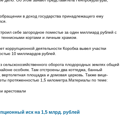
б обращении в доход государства принадлежащего ему
лся.
строил себе загородное поместье за один миллиард рублей с
, теннисными кортами и личным храмом.
счет коррупционной деятельности Коробка вывел участки
остью 10 миллиардов рублей.
из сельскохозяйственного оборота плодородных землях общей
районе особняк. Там отстроены два коттеджа, банный
, вертолетная площадка и домовая церковь. Также вице-
четы протяженностью 1,5 километра.Материалы по теме:
ни арестовали
пционный иск на 1,5 млрд. рублей