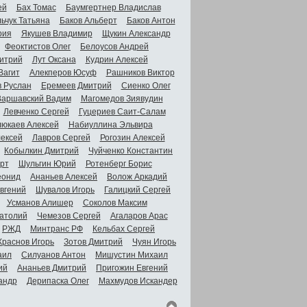
ей
Бах Томас
Баумгертнер Владислав
ьчук Татьяна
Баков Альберт
Баков Антон
рия
Якушев Владимир
Щукин Александр
Феоктистов Олег
Белоусов Андрей
итрий
Лут Оксана
Кудрин Алексей
Вагит
Алекперов Юсуф
Рашников Виктор
в Руслан
Еремеев Дмитрий
Сиенко Олег
Варшавский Вадим
Магомедов Зиявудин
Левченко Сергей
Гуцериев Саит-Салам
люкаев Алексей
Набиуллина Эльвира
ексей
Лавров Сергей
Рогозин Алексей
Кобылкин Дмитрий
Чуйченко Константин
рт
Шульгин Юрий
Ротенберг Борис
еонид
Ананьев Алексей
Волож Аркадий
вгений
Шувалов Игорь
Галицкий Сергей
Усманов Алишер
Соколов Максим
атолий
Чемезов Сергей
Агаларов Арас
РЖД
Минтранс РФ
Кельбах Сергей
Краснов Игорь
Зотов Дмитрий
Чуян Игорь
аил
Силуанов Антон
Мишустин Михаил
ий
Ананьев Дмитрий
Пригожин Евгений
андр
Дерипаска Олег
Махмудов Искандер