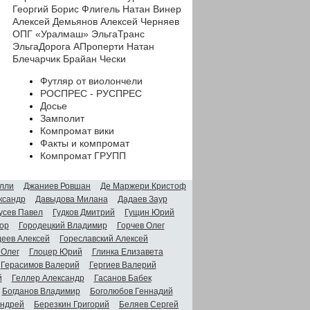
Георгий
Борис Флигель
Натан Винер
Алексей Демьянов
Алексей Черняев
ОПГ «Уралмаш»
ЭльгаТранс
ЭльгаДорога
АПроперти
Натан
Блечарчик
Брайан Чески
Футляр от виолончели
РОСПРЕС - РУСПРЕС
Досье
Замполит
Компромат вики
Факты и компромат
Компромат ГРУПП
лли
Джаниев Ровшан
Де Маржери Кристоф
ксандр
Давыдова Милана
Дадаев Заур
усев Павел
Гудков Дмитрий
Гущин Юрий
ор
Городецкий Владимир
Горчев Олег
деев Алексей
Гореславский Алексей
 Олег
Глоцер Юрий
Глинка Елизавета
Герасимов Валерий
Гергиев Валерий
й
Геллер Александр
Гасанов Бабек
Богданов Владимир
Боголюбов Геннадий
Андрей
Березкин Григорий
Беляев Сергей