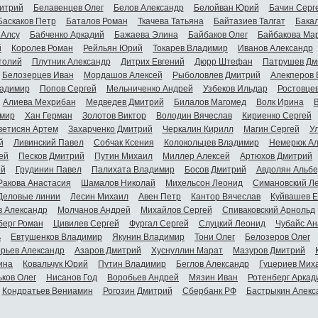
итрий
Белавенцев Олег
Белов Александр
Белойван Юрий
Бачин Серг
Баскаков Петр
Баталов Роман
Ткачева Татьяна
Байтазиев Талгат
Бакал
 Алсу
Бабченко Аркадий
Бажаева Элина
Байбаков Олег
Байбакова Ма
й
Королев Роман
Рейльян Юрий
Токарев Владимир
Иванов Александр
толий
Плутник Александр
Дитрих Евгений
Дюрр Штефан
Патрушев Дм
Белозерцев Иван
Мордашов Алексей
Рыболовлев Дмитрий
Алекперов 
адимир
Попов Сергей
Мельниченко Андрей
Узбеков Ильдар
Ростовце
Алиева Мехрибан
Медведев Дмитрий
Билалов Магомед
Волк Ирина
мир
Хан Герман
Золотов Виктор
Володин Вячеслав
Кириенко Сергей
ветисян Артем
Захарченко Дмитрий
Черкалин Кирилл
Магин Сергей
У
й
Ливинский Павел
Собчак Ксения
Колокольцев Владимир
Немерюк Ал
ей
Песков Дмитрий
Путин Михаил
Миллер Алексей
Артюхов Дмитрий
ий
Грудинин Павел
Палихата Владимир
Босов Дмитрий
Авдолян Альбе
Ракова Анастасия
Шамалов Николай
Михельсон Леонид
Симановский Л
Деловые линии
Лесин Михаил
Авен Петр
Кантор Вячеслав
Куйвашев Е
в Александр
Молчанов Андрей
Михайлов Сергей
Спиваковский Арнольд
берг Роман
Цивилев Сергей
Фургал Сергей
Слуцкий Леонид
Чубайс Ан
ь
Евтушенков Владимир
Якунин Владимир
Тони Олег
Белозеров Олег
орьев Александр
Азаров Дмитрий
Хуснуллин Марат
Мазуров Дмитрий
ина
Ковальчук Юрий
Путин Владимир
Беглов Александр
Гуцериев Мих
ьков Олег
Нисанов Год
Воробьев Андрей
Мязин Иван
Ротенберг Аркад
Кондратьев Вениамин
Рогозин Дмитрий
Сбербанк РФ
Бастрыкин Алекс