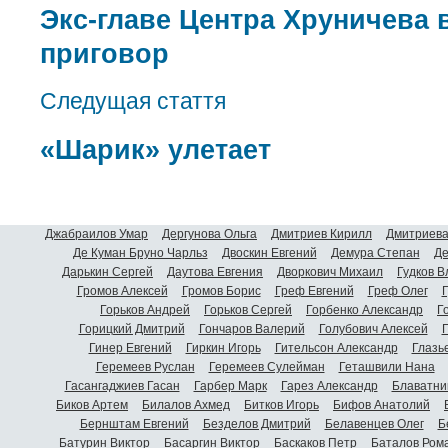
Экс-главе Центра Хруничева
приговор
Следущая стаття
«Шарик» улетает
Джабраилов Умар
Дергунова Ольга
Дмитриев Кирилл
Дмитриева
Де Куман Бруно Чарльз
Двоскин Евгений
Демура Степан
Де
Дарькин Сергей
Даутова Евгения
Дворкович Михаил
Гудков 
Громов Алексей
Громов Борис
Греф Евгений
Греф Олег
Г
Горьков Андрей
Горьков Сергей
Горбенко Александр
Г
Горицкий Дмитрий
Гончаров Валерий
Голубович Алексей
Г
Гинер Евгений
Гиркин Игорь
Гительсон Александр
Глазь
Геремеев Руслан
Геремеев Сулейман
Геташвили Нана
Гасангаджиев Гасан
Гарбер Марк
Гарез Александр
Блаватни
Биков Артем
Билалов Ахмед
Битков Игорь
Бифов Анатолий
Бернштам Евгений
Безделов Дмитрий
Белавенцев Олег
Б
Батурин Виктор
Басаргин Виктор
Баскаков Петр
Баталов Ром