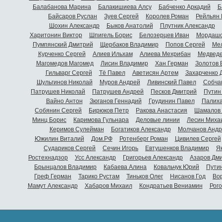
Балабанова Марина
Балакишиева Алсу
Бабченко Аркадий
Б
Байсаров Руслан
Зуев Сергей
Королев Роман
Рейльян
Шохин Александр
Быков Анатолий
Плутник Александр
Харитонин Виктор
Шпигель Борис
Белозерцев Иван
Мордашо
Пумпянский Дмитрий
Щербаков Владимир
Попов Сергей
Мел
Курченко Сергей
Алиев Ильхам
Алиева Мехрибан
Медведе
Магомедов Магомед
Лисин Владимир
Хан Герман
Золотов 
Гильварг Сергей
Тё Павел
Аветисян Артем
Захарченко 
Шульгинов Николай
Муров Андрей
Ливинский Павел
Собча
Патрушев Николай
Патрушев Андрей
Песков Дмитрий
Путин
Вайно Антон
Зюганов Геннадий
Грудинин Павел
Палиха
Собянин Сергей
Бирюков Петр
Ракова Анастасия
Шамалов 
Минц Борис
Каримова Гульнара
Деловые линии
Лесин Миха
Керимов Сулейман
Богатиков Александр
Молчанов Андр
Южилин Виталий
Дом.РФ
Ротенберг Роман
Цивилев Сергей
Судариков Сергей
Сечин Игорь
Евтушенков Владимир
Я
Ростехнадзор
Усс Александр
Григорьев Александр
Азаров Дм
Брынцалов Владимир
Кабаева Алина
Ковальчук Юрий
Пути
Греф Герман
Тарико Рустам
Тиньков Олег
Нисанов Год
Во
Мамут Александр
Хабаров Михаил
Кондратьев Вениамин
Рог