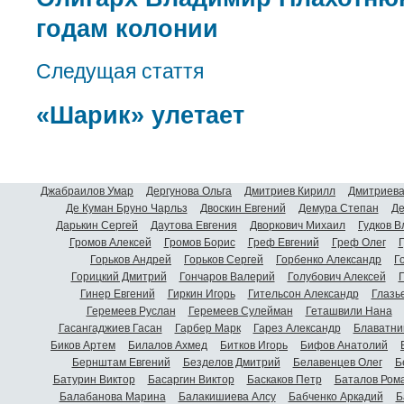
годам колонии
Следущая стаття
«Шарик» улетает
Джабраилов Умар
Дергунова Ольга
Дмитриев Кирилл
Дмитриева
Де Куман Бруно Чарльз
Двоскин Евгений
Демура Степан
Де
Дарькин Сергей
Даутова Евгения
Дворкович Михаил
Гудков 
Громов Алексей
Громов Борис
Греф Евгений
Греф Олег
Г
Горьков Андрей
Горьков Сергей
Горбенко Александр
Г
Горицкий Дмитрий
Гончаров Валерий
Голубович Алексей
Г
Гинер Евгений
Гиркин Игорь
Гительсон Александр
Глазь
Геремеев Руслан
Геремеев Сулейман
Геташвили Нана
Гасангаджиев Гасан
Гарбер Марк
Гарез Александр
Блаватни
Биков Артем
Билалов Ахмед
Битков Игорь
Бифов Анатолий
Бернштам Евгений
Безделов Дмитрий
Белавенцев Олег
Б
Батурин Виктор
Басаргин Виктор
Баскаков Петр
Баталов Ром
Балабанова Марина
Балакишиева Алсу
Бабченко Аркадий
Б