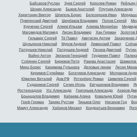
Байсаров Руслан
Зуев Сергей
Королев Роман
Рейльян
Шохин Александр
Быков Анатолий
Плутник Александр
Харитонин Виктор
Шпигель Борис
Белозерцев Иван
Мордашо
Пумпянский Дмитрий
Щербаков Владимир
Попов Сергей
Мел
Курченко Сергей
Алиев Ильхам
Алиева Мехрибан
Медведе
Магомедов Магомед
Лисин Владимир
Хан Герман
Золотов 
Гильварг Сергей
Тё Павел
Аветисян Артем
Захарченко 
Шульгинов Николай
Муров Андрей
Ливинский Павел
Собча
Патрушев Николай
Патрушев Андрей
Песков Дмитрий
Путин
Вайно Антон
Зюганов Геннадий
Грудинин Павел
Палиха
Собянин Сергей
Бирюков Петр
Ракова Анастасия
Шамалов 
Минц Борис
Каримова Гульнара
Деловые линии
Лесин Миха
Керимов Сулейман
Богатиков Александр
Молчанов Андр
Южилин Виталий
Дом.РФ
Ротенберг Роман
Цивилев Сергей
Судариков Сергей
Сечин Игорь
Евтушенков Владимир
Я
Ростехнадзор
Усс Александр
Григорьев Александр
Азаров Дм
Брынцалов Владимир
Кабаева Алина
Ковальчук Юрий
Пути
Греф Герман
Тарико Рустам
Тиньков Олег
Нисанов Год
Во
Мамут Александр
Хабаров Михаил
Кондратьев Вениамин
Рог