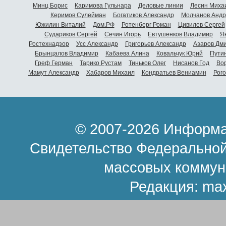
Минц Борис
Каримова Гульнара
Деловые линии
Лесин Миха
Керимов Сулейман
Богатиков Александр
Молчанов Андр
Южилин Виталий
Дом.РФ
Ротенберг Роман
Цивилев Сергей
Судариков Сергей
Сечин Игорь
Евтушенков Владимир
Я
Ростехнадзор
Усс Александр
Григорьев Александр
Азаров Дм
Брынцалов Владимир
Кабаева Алина
Ковальчук Юрий
Пути
Греф Герман
Тарико Рустам
Тиньков Олег
Нисанов Год
Во
Мамут Александр
Хабаров Михаил
Кондратьев Вениамин
Рог
© 2007-2026 Информа
Свидетельство Федеральной
массовых коммун
Редакция:
ma