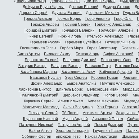
Джабраилов Умар
Дергунова Ольга
Дмитриев Кирилл
Дмитриева
Де Куман Бруно Чарльз
Двоскин Евгений
Демура Степан
Де
Дарькин Сергей
Даутова Евгения
Дворкович Михаил
Гудков 
Громов Алексей
Громов Борис
Греф Евгений
Греф Олег
Г
Горьков Андрей
Горьков Сергей
Горбенко Александр
Г
Горицкий Дмитрий
Гончаров Валерий
Голубович Алексей
Г
Гинер Евгений
Гиркин Игорь
Гительсон Александр
Глазь
Геремеев Руслан
Геремеев Сулейман
Геташвили Нана
Гасангаджиев Гасан
Гарбер Марк
Гарез Александр
Блаватни
Биков Артем
Билалов Ахмед
Битков Игорь
Бифов Анатолий
Бернштам Евгений
Безделов Дмитрий
Белавенцев Олег
Б
Батурин Виктор
Басаргин Виктор
Баскаков Петр
Баталов Ром
Балабанова Марина
Балакишиева Алсу
Бабченко Аркадий
Б
Байсаров Руслан
Зуев Сергей
Королев Роман
Рейльян
Шохин Александр
Быков Анатолий
Плутник Александр
Харитонин Виктор
Шпигель Борис
Белозерцев Иван
Мордашо
Пумпянский Дмитрий
Щербаков Владимир
Попов Сергей
Мел
Курченко Сергей
Алиев Ильхам
Алиева Мехрибан
Медведе
Магомедов Магомед
Лисин Владимир
Хан Герман
Золотов 
Гильварг Сергей
Тё Павел
Аветисян Артем
Захарченко 
Шульгинов Николай
Муров Андрей
Ливинский Павел
Собча
Патрушев Николай
Патрушев Андрей
Песков Дмитрий
Путин
Вайно Антон
Зюганов Геннадий
Грудинин Павел
Палиха
Собянин Сергей
Бирюков Петр
Ракова Анастасия
Шамалов 