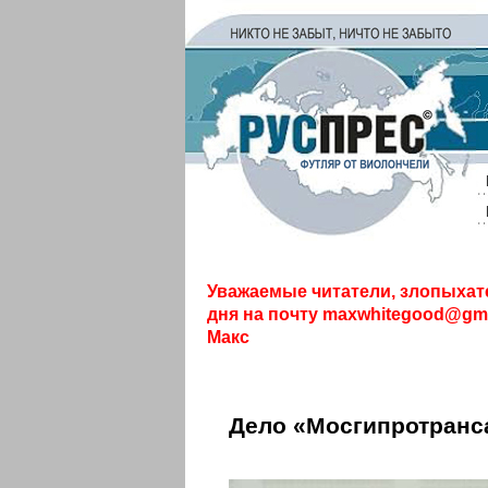
Уважаемые читатели, злопыхат
дня на почту
maxwhitegood@gma
Макс
Дело «Мосгипротранс