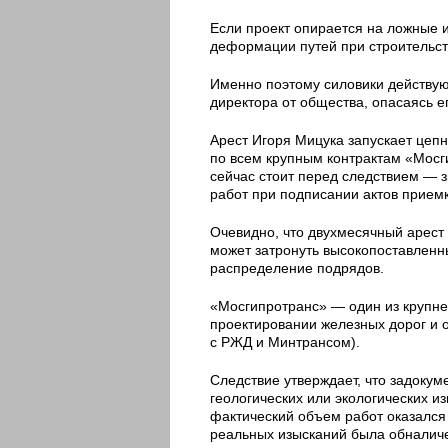
Если проект опирается на ложные и
деформации путей при строительст
Именно поэтому силовики действуют
директора от общества, опасаясь е
Арест Игоря Мицука запускает цеп
по всем крупным контрактам «Мосг
сейчас стоит перед следствием — 
работ при подписании актов приемк
Очевидно, что двухмесячный арест
может затронуть высокопоставленн
распределение подрядов.
«Мосгипротранс» — один из крупне
проектировании железных дорог и 
с РЖД и Минтрансом).
Следствие утверждает, что задоку
геологических или экологических и
фактический объем работ оказался
реальных изысканий была обналич