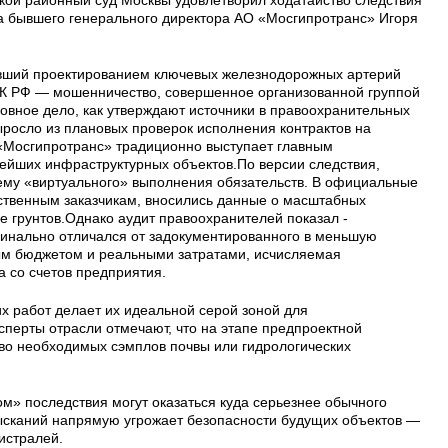
ской районный суд Москвы удовлетворил ходатайство следствия
ца бывшего генерального директора АО «Мосгипротранс» Игоря
ивший проектированием ключевых железнодорожных артерий
9 УК РФ — мошенничество, совершенное организованной группой
овное дело, как утверждают источники в правоохранительных
ыросло из плановых проверок исполнения контрактов на
«Мосгипротранс» традиционно выступает главным
ейших инфраструктурных объектов.По версии следствия,
ему «виртуального» выполнения обязательств. В официальные
рственным заказчикам, вносились данные о масштабных
е грунтов.Однако аудит правоохранителей показал -
инально отличался от задокументированного в меньшую
ым бюджетом и реальными затратами, исчисляемая
 со счетов предприятия.
х работ делает их идеальной серой зоной для
сперты отрасли отмечают, что на этапе предпроектной
тво необходимых сэмплов почвы или гидрологических
м» последствия могут оказаться куда серьезнее обычного
ысканий напрямую угрожает безопасности будущих объектов —
истралей.