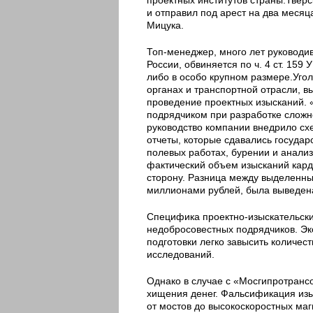
проектных институтов страны.Твер
и отправил под арест на два меся
Мицука.
Топ-менеджер, много лет руковод
России, обвиняется по ч. 4 ст. 15
либо в особо крупном размере.Угол
органах и транспортной отрасли, в
проведение проектных изысканий. 
подрядчиком при разработке сложн
руководство компании внедрило сх
отчеты, которые сдавались госуда
полевых работах, бурении и анализ
фактический объем изысканий кард
сторону. Разница между выделенн
миллионами рублей, была выведена
Специфика проектно-изыскательски
недобросовестных подрядчиков. Эк
подготовки легко завысить количес
исследований.
Однако в случае с «Мосгипротрансо
хищения денег. Фальсификация из
от мостов до высокоскоростных маг