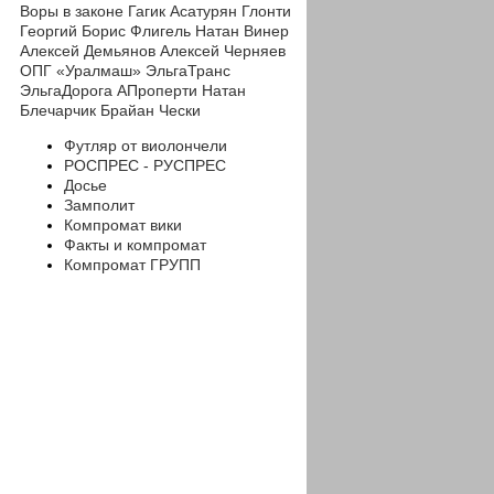
Воры в законе
Гагик Асатурян
Глонти
Георгий
Борис Флигель
Натан Винер
Алексей Демьянов
Алексей Черняев
ОПГ «Уралмаш»
ЭльгаТранс
ЭльгаДорога
АПроперти
Натан
Блечарчик
Брайан Чески
Футляр от виолончели
РОСПРЕС - РУСПРЕС
Досье
Замполит
Компромат вики
Факты и компромат
Компромат ГРУПП