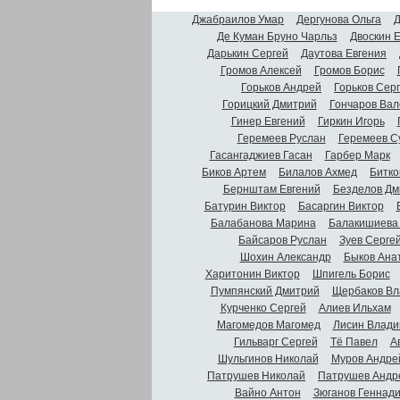
Джабраилов Умар
Дергунова Ольга
Д
Де Куман Бруно Чарльз
Двоскин 
Дарькин Сергей
Даутова Евгения
Громов Алексей
Громов Борис
Горьков Андрей
Горьков Сер
Горицкий Дмитрий
Гончаров Вал
Гинер Евгений
Гиркин Игорь
Геремеев Руслан
Геремеев С
Гасангаджиев Гасан
Гарбер Марк
Биков Артем
Билалов Ахмед
Битко
Бернштам Евгений
Безделов Дм
Батурин Виктор
Басаргин Виктор
Балабанова Марина
Балакишиева
Байсаров Руслан
Зуев Серге
Шохин Александр
Быков Ана
Харитонин Виктор
Шпигель Борис
Пумпянский Дмитрий
Щербаков Вл
Курченко Сергей
Алиев Ильхам
Магомедов Магомед
Лисин Влади
Гильварг Сергей
Тё Павел
А
Шульгинов Николай
Муров Андре
Патрушев Николай
Патрушев Андр
Вайно Антон
Зюганов Геннад