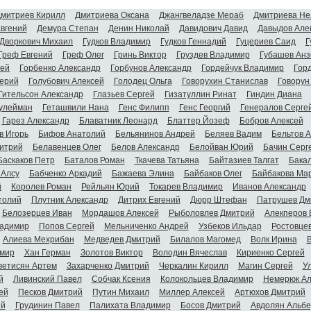
митриев Кирилл
Дмитриева Оксана
Джангвеладзе Мераб
Дмитриева Не
Евгений
Демура Степан
Денин Николай
Давидович Давид
Давыдов Але
Дворкович Михаил
Гудков Владимир
Гудков Геннадий
Гуцериев Саид
Г
Греф Евгений
Греф Олег
Гринь Виктор
Груздев Владимир
Губашев Анз
гей
Горбенко Александр
Горбунов Александр
Гордейчук Владимир
Гор
ерий
Голубович Алексей
Голодец Ольга
Говорухин Станислав
Говорун
Гительсон Александр
Глазьев Сергей
Гизатуллин Ринат
Гиндин Диана
улейман
Геташвили Нана
Генс Филипп
Генс Георгий
Генералов Серге
Гарез Александр
Блаватник Леонард
Блаттер Йозеф
Бобров Алексей
в Игорь
Бифов Анатолий
Бельянинов Андрей
Беляев Вадим
Бельтов 
итрий
Белавенцев Олег
Белов Александр
Белойван Юрий
Бачин Серг
Баскаков Петр
Баталов Роман
Ткачева Татьяна
Байтазиев Талгат
Бакал
 Алсу
Бабченко Аркадий
Бажаева Элина
Байбаков Олег
Байбакова Ма
й
Королев Роман
Рейльян Юрий
Токарев Владимир
Иванов Александр
толий
Плутник Александр
Дитрих Евгений
Дюрр Штефан
Патрушев Дм
Белозерцев Иван
Мордашов Алексей
Рыболовлев Дмитрий
Алекперов 
адимир
Попов Сергей
Мельниченко Андрей
Узбеков Ильдар
Ростовце
Алиева Мехрибан
Медведев Дмитрий
Билалов Магомед
Волк Ирина
мир
Хан Герман
Золотов Виктор
Володин Вячеслав
Кириенко Сергей
ветисян Артем
Захарченко Дмитрий
Черкалин Кирилл
Магин Сергей
У
й
Ливинский Павел
Собчак Ксения
Колокольцев Владимир
Немерюк Ал
ей
Песков Дмитрий
Путин Михаил
Миллер Алексей
Артюхов Дмитрий
ий
Грудинин Павел
Палихата Владимир
Босов Дмитрий
Авдолян Альбе