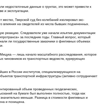
ли недостаточные данные о грунтах, это может привести к
ве и эксплуатации.
 жестко, Тверской суд без колебаний изолировал экс-
го влияния на свидетелей из числа бывших подчиненных.
ную реакцию. Следователи уже начали изъятие документации
ипротранса» за последние годы. Главный вопрос, который
знали ли государственные заказчики о фиктивных объемах
и.
 Мицука — лишь начало масштабного расследования, которое
ых чиновников из транспортных ведомств, курирующих
йших в России институтов, специализирующихся на
объектов транспортной инфраструктуры (активно сотрудничает
ментированный объем проведенных геодезических,
зысканий на бумаге был выполнен полностью, тогда как
 значительно меньше. Разница в стоимости фиктивных и
ена и похищена.