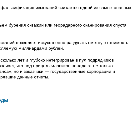
 фальсификация изысканий считается одной из самых опасных
ъем бурения скважин или георадарного сканирования спустя
сканий позволяет искусственно раздувать сметную стоимость
исляемую миллиардами рублей.
сколько лет и глубоко интегрирован в пул подрядчиков
значает, что под прицел силовиков попадают не только
анса», но и заказчики — государственные корпорации и
брявшие данные отчеты.
оды