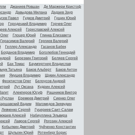
лли
Джаниев Ровшан
Де Маржери Кристоф
ксандр
Давыдова Милана
Дадаев Заур
усев Павел
Гудков Дмитрий
Гущин Юрий
ор
Городецкий Владимир
Горчев Олег
деев Алексей
Гореславский Алексей
 Олег
Глоцер Юрий
Глинка Елизавета
Герасимов Валерий
Гергиев Валерий
й
Геллер Александр
Гасанов Бабек
Богданов Владимир
Боголюбов Геннадий
Андрей
Березкин Григорий
Беляев Сергей
ей
Бах Томас
Баумгертнер Владислав
ьчук Татьяна
Баков Альберт
Баков Антон
рия
Якушев Владимир
Щукин Александр
Феоктистов Олег
Белоусов Андрей
итрий
Лут Оксана
Кудрин Алексей
Вагит
Алекперов Юсуф
Рашников Виктор
в Руслан
Еремеев Дмитрий
Сиенко Олег
Варшавский Вадим
Магомедов Зиявудин
Левченко Сергей
Гуцериев Саит-Салам
люкаев Алексей
Набиуллина Эльвира
ексей
Лавров Сергей
Рогозин Алексей
Кобылкин Дмитрий
Чуйченко Константин
рт
Шульгин Юрий
Ротенберг Борис