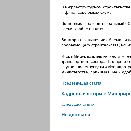
В инфраструктурном строительстве
и финансово емких схем.
Во-первых, проверить реальный об
время крайне сложно.
Во-вторых, завышение объемов изы
последующего строительства, исч
Игорь Мицук возглавлял институт не
транспортного сектора. Его арест о
внутренние структуры «Мосгипротр
министерства, принимавшие и одо
Предведущая стаття
Кадровый шторм в Минприр
Следущая стаття
Не доплыли