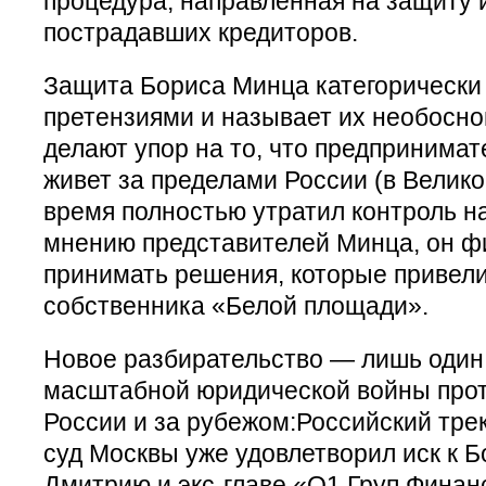
процедура, направленная на защиту 
пострадавших кредиторов.
Защита Бориса Минца категорически 
претензиями и называет их необосн
делают упор на то, что предпринимат
живет за пределами России (в Велико
время полностью утратил контроль на
мнению представителей Минца, он фи
принимать решения, которые привели
собственника «Белой площади».
Новое разбирательство — лишь один 
масштабной юридической войны прот
России и за рубежом:Российский тре
суд Москвы уже удовлетворил иск к Б
Дмитрию и экс-главе «О1 Груп Финан