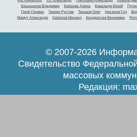
Ростехнадзор
Усс Александр
Григорьев Александр
Азаров Дм
Брынцалов Владимир
Кабаева Алина
Ковальчук Юрий
Пути
Греф Герман
Тарико Рустам
Тиньков Олег
Нисанов Год
Во
Мамут Александр
Хабаров Михаил
Кондратьев Вениамин
Рог
© 2007-2026 Информа
Свидетельство Федеральной
массовых коммун
Редакция:
ma