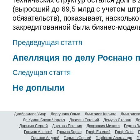
технических структур остался долг в
(выросший до 69,5 млрд с учетом ш
обязательств), показывает, насколько
закредитованной была бизнес-модел
Предведущая стаття
Апелляция по делу Роснано 
Следущая стаття
Не доплыли
Джабраилов Умар
Дергунова Ольга
Дмитриев Кирилл
Дмитриева
Де Куман Бруно Чарльз
Двоскин Евгений
Демура Степан
Де
Дарькин Сергей
Даутова Евгения
Дворкович Михаил
Гудков 
Громов Алексей
Громов Борис
Греф Евгений
Греф Олег
Г
Горьков Андрей
Горьков Сергей
Горбенко Александр
Г