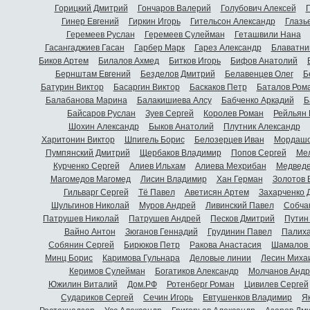
Горицкий Дмитрий
Гончаров Валерий
Голубович Алексей
Г
Гинер Евгений
Гиркин Игорь
Гительсон Александр
Глазь
Геремеев Руслан
Геремеев Сулейман
Геташвили Нана
Гасангаджиев Гасан
Гарбер Марк
Гарез Александр
Блаватни
Биков Артем
Билалов Ахмед
Битков Игорь
Бифов Анатолий
Бернштам Евгений
Безделов Дмитрий
Белавенцев Олег
Б
Батурин Виктор
Басаргин Виктор
Баскаков Петр
Баталов Ром
Балабанова Марина
Балакишиева Алсу
Бабченко Аркадий
Б
Байсаров Руслан
Зуев Сергей
Королев Роман
Рейльян
Шохин Александр
Быков Анатолий
Плутник Александр
Харитонин Виктор
Шпигель Борис
Белозерцев Иван
Мордашо
Пумпянский Дмитрий
Щербаков Владимир
Попов Сергей
Мел
Курченко Сергей
Алиев Ильхам
Алиева Мехрибан
Медведе
Магомедов Магомед
Лисин Владимир
Хан Герман
Золотов 
Гильварг Сергей
Тё Павел
Аветисян Артем
Захарченко 
Шульгинов Николай
Муров Андрей
Ливинский Павел
Собча
Патрушев Николай
Патрушев Андрей
Песков Дмитрий
Путин
Вайно Антон
Зюганов Геннадий
Грудинин Павел
Палиха
Собянин Сергей
Бирюков Петр
Ракова Анастасия
Шамалов 
Минц Борис
Каримова Гульнара
Деловые линии
Лесин Миха
Керимов Сулейман
Богатиков Александр
Молчанов Андр
Южилин Виталий
Дом.РФ
Ротенберг Роман
Цивилев Сергей
Судариков Сергей
Сечин Игорь
Евтушенков Владимир
Я