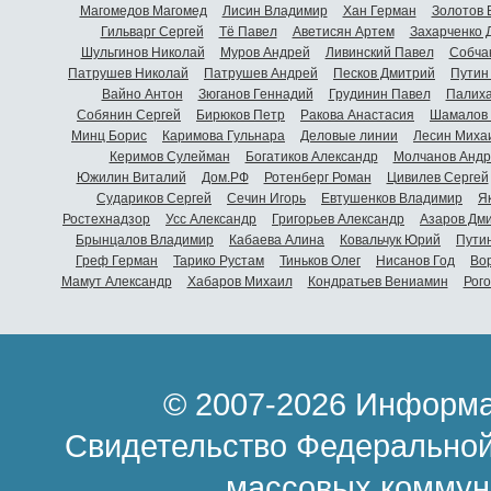
Магомедов Магомед
Лисин Владимир
Хан Герман
Золотов 
Гильварг Сергей
Тё Павел
Аветисян Артем
Захарченко 
Шульгинов Николай
Муров Андрей
Ливинский Павел
Собча
Патрушев Николай
Патрушев Андрей
Песков Дмитрий
Путин
Вайно Антон
Зюганов Геннадий
Грудинин Павел
Палиха
Собянин Сергей
Бирюков Петр
Ракова Анастасия
Шамалов 
Минц Борис
Каримова Гульнара
Деловые линии
Лесин Миха
Керимов Сулейман
Богатиков Александр
Молчанов Андр
Южилин Виталий
Дом.РФ
Ротенберг Роман
Цивилев Сергей
Судариков Сергей
Сечин Игорь
Евтушенков Владимир
Я
Ростехнадзор
Усс Александр
Григорьев Александр
Азаров Дм
Брынцалов Владимир
Кабаева Алина
Ковальчук Юрий
Пути
Греф Герман
Тарико Рустам
Тиньков Олег
Нисанов Год
Во
Мамут Александр
Хабаров Михаил
Кондратьев Вениамин
Рог
© 2007-2026 Информа
Свидетельство Федеральной
массовых коммун