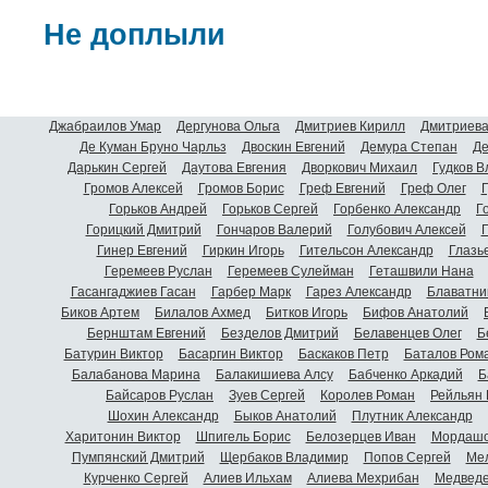
Не доплыли
Джабраилов Умар
Дергунова Ольга
Дмитриев Кирилл
Дмитриева
Де Куман Бруно Чарльз
Двоскин Евгений
Демура Степан
Де
Дарькин Сергей
Даутова Евгения
Дворкович Михаил
Гудков 
Громов Алексей
Громов Борис
Греф Евгений
Греф Олег
Г
Горьков Андрей
Горьков Сергей
Горбенко Александр
Г
Горицкий Дмитрий
Гончаров Валерий
Голубович Алексей
Г
Гинер Евгений
Гиркин Игорь
Гительсон Александр
Глазь
Геремеев Руслан
Геремеев Сулейман
Геташвили Нана
Гасангаджиев Гасан
Гарбер Марк
Гарез Александр
Блаватни
Биков Артем
Билалов Ахмед
Битков Игорь
Бифов Анатолий
Бернштам Евгений
Безделов Дмитрий
Белавенцев Олег
Б
Батурин Виктор
Басаргин Виктор
Баскаков Петр
Баталов Ром
Балабанова Марина
Балакишиева Алсу
Бабченко Аркадий
Б
Байсаров Руслан
Зуев Сергей
Королев Роман
Рейльян
Шохин Александр
Быков Анатолий
Плутник Александр
Харитонин Виктор
Шпигель Борис
Белозерцев Иван
Мордашо
Пумпянский Дмитрий
Щербаков Владимир
Попов Сергей
Мел
Курченко Сергей
Алиев Ильхам
Алиева Мехрибан
Медведе