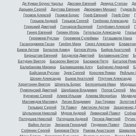
Де Куман Бруно Чарльз
Двоскин Евгений
Демура Степан
Де
Дарькин Сергей
Даутова Евгения
Дворкович Михаил
Гудков 
Громов Алексей
Громов Борис
Греф Евгений
Греф Олег
Г
Горьков Андрей
Горьков Сергей
Горбенко Александр
Г
Горицкий Дмитрий
Гончаров Валерий
Голубович Алексей
Г
Гинер Евгений
Гиркин Игорь
Гительсон Александр
Глазь
Геремеев Руслан
Геремеев Сулейман
Геташвили Нана
Гасангаджиев Гасан
Гарбер Марк
Гарез Александр
Блаватни
Биков Артем
Билалов Ахмед
Битков Игорь
Бифов Анатолий
Бернштам Евгений
Безделов Дмитрий
Белавенцев Олег
Б
Батурин Виктор
Басаргин Виктор
Баскаков Петр
Баталов Ром
Балабанова Марина
Балакишиева Алсу
Бабченко Аркадий
Б
Байсаров Руслан
Зуев Сергей
Королев Роман
Рейльян
Шохин Александр
Быков Анатолий
Плутник Александр
Харитонин Виктор
Шпигель Борис
Белозерцев Иван
Мордашо
Пумпянский Дмитрий
Щербаков Владимир
Попов Сергей
Мел
Курченко Сергей
Алиев Ильхам
Алиева Мехрибан
Медведе
Магомедов Магомед
Лисин Владимир
Хан Герман
Золотов 
Гильварг Сергей
Тё Павел
Аветисян Артем
Захарченко 
Шульгинов Николай
Муров Андрей
Ливинский Павел
Собча
Патрушев Николай
Патрушев Андрей
Песков Дмитрий
Путин
Вайно Антон
Зюганов Геннадий
Грудинин Павел
Палиха
Собянин Сергей
Бирюков Петр
Ракова Анастасия
Шамалов 