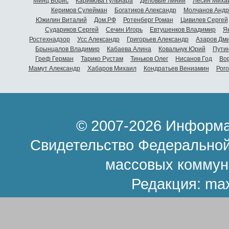
Минц Борис
Каримова Гульнара
Деловые линии
Лесин Миха
Керимов Сулейман
Богатиков Александр
Молчанов Андр
Южилин Виталий
Дом.РФ
Ротенберг Роман
Цивилев Сергей
Судариков Сергей
Сечин Игорь
Евтушенков Владимир
Я
Ростехнадзор
Усс Александр
Григорьев Александр
Азаров Дм
Брынцалов Владимир
Кабаева Алина
Ковальчук Юрий
Пути
Греф Герман
Тарико Рустам
Тиньков Олег
Нисанов Год
Во
Мамут Александр
Хабаров Михаил
Кондратьев Вениамин
Рог
© 2007-2026 Информа
Свидетельство Федеральной
массовых коммун
Редакция:
ma