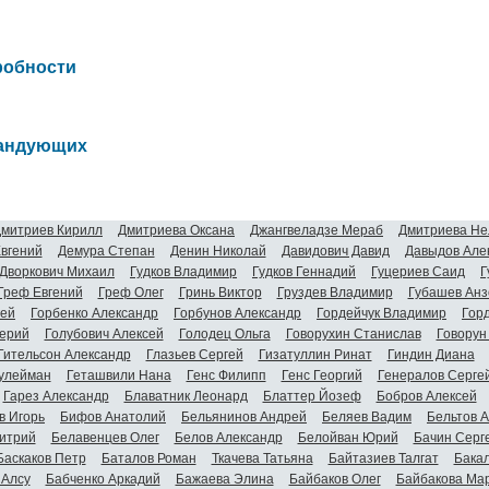
робности
мандующих
митриев Кирилл
Дмитриева Оксана
Джангвеладзе Мераб
Дмитриева Не
Евгений
Демура Степан
Денин Николай
Давидович Давид
Давыдов Але
Дворкович Михаил
Гудков Владимир
Гудков Геннадий
Гуцериев Саид
Г
Греф Евгений
Греф Олег
Гринь Виктор
Груздев Владимир
Губашев Анз
гей
Горбенко Александр
Горбунов Александр
Гордейчук Владимир
Гор
ерий
Голубович Алексей
Голодец Ольга
Говорухин Станислав
Говорун
Гительсон Александр
Глазьев Сергей
Гизатуллин Ринат
Гиндин Диана
улейман
Геташвили Нана
Генс Филипп
Генс Георгий
Генералов Серге
Гарез Александр
Блаватник Леонард
Блаттер Йозеф
Бобров Алексей
в Игорь
Бифов Анатолий
Бельянинов Андрей
Беляев Вадим
Бельтов 
итрий
Белавенцев Олег
Белов Александр
Белойван Юрий
Бачин Серг
Баскаков Петр
Баталов Роман
Ткачева Татьяна
Байтазиев Талгат
Бакал
 Алсу
Бабченко Аркадий
Бажаева Элина
Байбаков Олег
Байбакова Ма