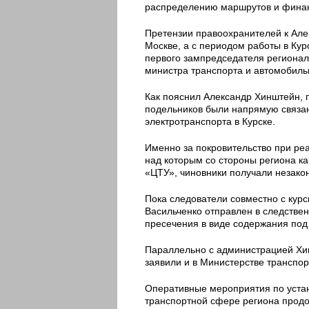
распределению маршрутов и финан
Претензии правоохранителей к Але
Москве, а с периодом работы в Кур
первого зампредседателя регионал
министра транспорта и автомобильн
Как пояснил Александр Хинштейн, п
подельников были напрямую связан
электротранспорта в Курске.
Именно за покровительство при реа
над которым со стороны региона к
«ЦТУ», чиновники получали незако
Пока следователи совместно с курс
Васильченко отправлен в следстве
пресечения в виде содержания под
Параллельно с администрацией Хин
заявили и в Министерстве транспор
Оперативные мероприятия по устан
транспортной сфере региона прод