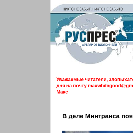
Уважаемые читатели, злопыхат
дня на почту
maxwhitegood@gma
Макс
В деле Минтранса по