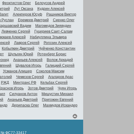
Феоктистов Олег
Белоусов Андрей
итрий
Лут Оксана
Кудрин Алексей
Вагит
Алекперов Юсуф
Рашников Виктор
в Руслан
Еремеев Дмитрий
Сиенко Олег
Варшавский Вадим
Магомедов Зиявудин
Левченко Сергей
Гуцериев Саит-Салам
люкаев Алексей
Набиуллина Эльвира
ексей
Лавров Сергей
Рогозин Алексей
Кобылкин Дмитрий
Чуйченко Константин
рт
Шульгин Юрий
Ротенберг Борис
еонид
Ананьев Алексей
Волож Аркадий
вгений
Шувалов Игорь
Галицкий Сергей
Усманов Алишер
Соколов Максим
атолий
Чемезов Сергей
Агаларов Арас
РЖД
Минтранс РФ
Кельбах Сергей
Краснов Игорь
Зотов Дмитрий
Чуян Игорь
аил
Силуанов Антон
Мишустин Михаил
ий
Ананьев Дмитрий
Пригожин Евгений
андр
Дерипаска Олег
Махмудов Искандер
л № ФС77-33417