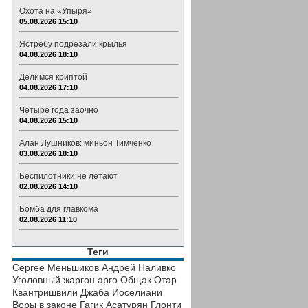
Охота на «Упыря»
05.08.2026 15:10
Ястребу подрезали крылья
04.08.2026 18:10
Делимся криптой
04.08.2026 17:10
Четыре года заочно
04.08.2026 15:10
Алан Лушников: миньон Тимченко
03.08.2026 18:10
Беспилотники не летают
02.08.2026 14:10
Бомба для главкома
02.08.2026 11:10
Теги
Сергее Меньшиков
Андрей Наливко
Уголовный жаргон
арго
Общак
Отар
Квантришвили
Джаба Иоселиани
Воры в законе
Гагик Асатурян
Глонти