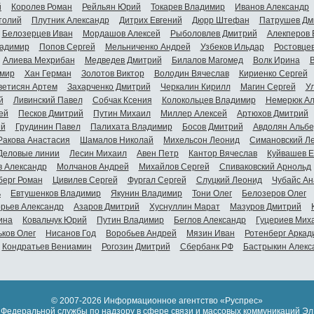
й
Королев Роман
Рейльян Юрий
Токарев Владимир
Иванов Александр
толий
Плутник Александр
Дитрих Евгений
Дюрр Штефан
Патрушев Дм
Белозерцев Иван
Мордашов Алексей
Рыболовлев Дмитрий
Алекперов 
адимир
Попов Сергей
Мельниченко Андрей
Узбеков Ильдар
Ростовце
Алиева Мехрибан
Медведев Дмитрий
Билалов Магомед
Волк Ирина
мир
Хан Герман
Золотов Виктор
Володин Вячеслав
Кириенко Сергей
ветисян Артем
Захарченко Дмитрий
Черкалин Кирилл
Магин Сергей
У
й
Ливинский Павел
Собчак Ксения
Колокольцев Владимир
Немерюк Ал
ей
Песков Дмитрий
Путин Михаил
Миллер Алексей
Артюхов Дмитрий
ий
Грудинин Павел
Палихата Владимир
Босов Дмитрий
Авдолян Альбе
Ракова Анастасия
Шамалов Николай
Михельсон Леонид
Симановский Л
Деловые линии
Лесин Михаил
Авен Петр
Кантор Вячеслав
Куйвашев Е
в Александр
Молчанов Андрей
Михайлов Сергей
Спиваковский Арнольд
берг Роман
Цивилев Сергей
Фургал Сергей
Слуцкий Леонид
Чубайс Ан
ь
Евтушенков Владимир
Якунин Владимир
Тони Олег
Белозеров Олег
орьев Александр
Азаров Дмитрий
Хуснуллин Марат
Мазуров Дмитрий
ина
Ковальчук Юрий
Путин Владимир
Беглов Александр
Гуцериев Мих
ьков Олег
Нисанов Год
Воробьев Андрей
Мязин Иван
Ротенберг Аркад
Кондратьев Вениамин
Рогозин Дмитрий
Сбербанк РФ
Бастрыкин Алекс
© 2007-2026 Информационное агентство «Руспрес»
 Федеральной службы по надзору в сфере связи и массовых коммуникаций Э