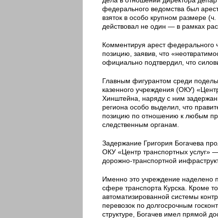
федерального ведомства был арес
взяток в особо крупном размере (ч.
действовал не один — в рамках ра
Комментируя арест федерального 
позицию, заявив, что «неотвратимо
официально подтвердил, что силов
Главным фигурантом среди подельн
казенного учреждения (ОКУ) «Центр
Хинштейна, наряду с ним задержаны
региона особо выделил, что прави
позицию по отношению к любым пр
следственным органам.
Задержание Григория Богачева про
ОКУ «Центр транспортных услуг» — 
дорожно-транспортной инфраструкт
Именно это учреждение наделено п
сфере транспорта Курска. Кроме т
автоматизированной системы контр
перевозок по долгосрочным госконт
структуре, Богачев имел прямой до