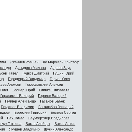
лли
Джаниев Ровшан
Де Маржери Кристоф
ксандр
Давыдова Милана
Дадаев Заур
усев Павел
Гудков Дмитрий
Гущин Юрий
ор
Городецкий Владимир
Горчев Олег
деев Алексей
Гореславский Алексей
 Олег
Глоцер Юрий
Глинка Елизавета
Герасимов Валерий
Гергиев Валерий
й
Геллер Александр
Гасанов Бабек
Богданов Владимир
Боголюбов Геннадий
Андрей
Березкин Григорий
Беляев Сергей
ей
Бах Томас
Баумгертнер Владислав
ьчук Татьяна
Баков Альберт
Баков Антон
рия
Якушев Владимир
Щукин Александр