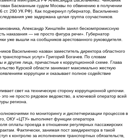
тован Басманным судом Москвы по обвинению в получении
 6 ст. 290 УК РФ). Как подчеркнул губернатор, Васильченко
сследования уже задержана целая группа соучастников.
чиновника, Александр Хинштейн занял бескомпромиссную
сть наказания — не просто фигура речи». Губернатор
ики уже вышли на сообщников арестованного руководителя.
иков Васильченко назван заместитель директора областного
 транспортных услуг» Григорий Богачев. По словам
 и другие лица, причастные к коррупционной схеме. Глава
тельство Курской области занимает максимально жесткую
оявлениям коррупции и оказывает полное содействие
ливает свет на техническую сторону коррупционной цепочки.
это не просто рядовое ведомство, а ключевой оператор всей
уры региона.
олномочиями по мониторингу и диспетчеризации процессов в
ого, ОКУ «ЦТУ» выполняет функции оператора
оля оплаты проезда в отношении регулярных пассажирских
рактам. Фактически, занимая пост замдиректора в такой
ступ к контролю за исполнением транспортных обязательств,