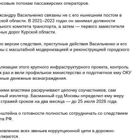
совым потокам пассажирских операторов.
ксандру Васильченко связаны не с его нынешним постом в
ской области. В 2021–2022 годах он занимал должности
ьного комитета транспорта, а затем — первого заместителя
ых дорог Курской области.
о версии следствия, преступные действия Васильченко и его
ы с масштабной модернизацией и реконструкцией городского
лизации этого крупного инфраструктурного проекта, контроль
ак раз и вели профильное министерство и подотчетное ему ОКУ
нные денежные вознаграждения.
кими властями раскручивают цепочку соучастников, сам
нный изолятор. Басманный суд Москвы определил ему меру
 стражей сроком на два месяца — до 25 июля 2026 года.
штейна о готовности полностью сотрудничать со следствием
та РФ.
овлению всех звеньев коррупционной цепи в дорожно-
олжаются.