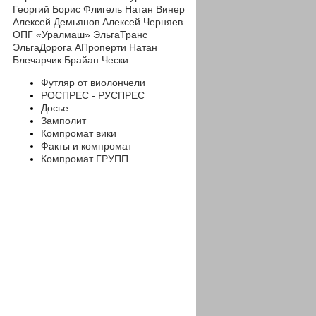
Георгий
Борис Флигель
Натан Винер
Алексей Демьянов
Алексей Черняев
ОПГ «Уралмаш»
ЭльгаТранс
ЭльгаДорога
АПроперти
Натан
Блечарчик
Брайан Чески
Футляр от виолончели
РОСПРЕС - РУСПРЕС
Досье
Замполит
Компромат вики
Факты и компромат
Компромат ГРУПП