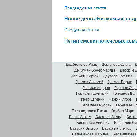
Предведущая стаття
Новое дело «Битмамы», под
Следущая стаття
Путин сменил ключевых ко
Джабраилов Умар
Дергунова Ольга
Д
Де Куман Бруно Чарльз
Двоскин 
Дарькин Сергей
Даутова Евгения
Громов Алексей
Громов Борис
Горьков Андрей
Горьков Сер
Горицкий Дмитрий
Гончаров Вал
Гинер Евгений
Гиркин Игорь
Геремеев Руслан
Геремеев С
Гасангаджиев Гасан
Гарбер Марк
Биков Артем
Билалов Ахмед
Битко
Бернштам Евгений
Безделов Дм
Батурин Виктор
Басаргин Виктор
Балабанова Марина
Балакишиева