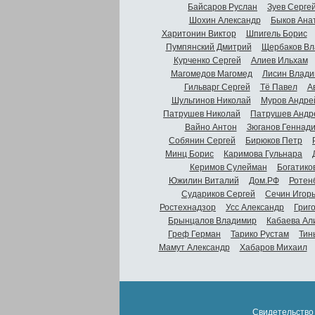
Байсаров Руслан
Зуев Серге
Шохин Александр
Быков Ана
Харитонин Виктор
Шпигель Борис
Пумпянский Дмитрий
Щербаков Вл
Курченко Сергей
Алиев Ильхам
Магомедов Магомед
Лисин Влади
Гильварг Сергей
Тё Павел
А
Шульгинов Николай
Муров Андре
Патрушев Николай
Патрушев Андр
Вайно Антон
Зюганов Геннад
Собянин Сергей
Бирюков Петр
Минц Борис
Каримова Гульнара
Керимов Сулейман
Богатико
Южилин Виталий
Дом.РФ
Ротен
Судариков Сергей
Сечин Игор
Ростехнадзор
Усс Александр
Григ
Брынцалов Владимир
Кабаева Ал
Греф Герман
Тарико Рустам
Тин
Мамут Александр
Хабаров Михаил
Свидетельство