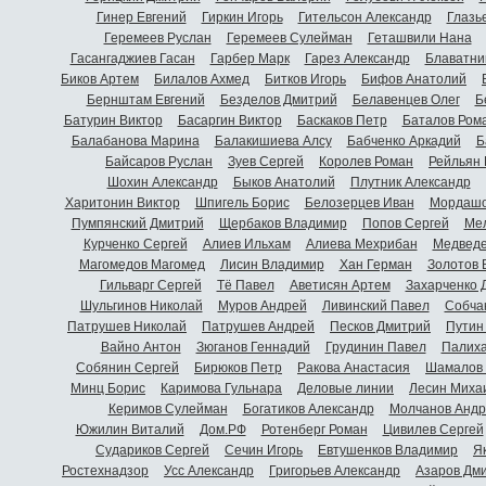
Гинер Евгений
Гиркин Игорь
Гительсон Александр
Глазь
Геремеев Руслан
Геремеев Сулейман
Геташвили Нана
Гасангаджиев Гасан
Гарбер Марк
Гарез Александр
Блаватни
Биков Артем
Билалов Ахмед
Битков Игорь
Бифов Анатолий
Бернштам Евгений
Безделов Дмитрий
Белавенцев Олег
Б
Батурин Виктор
Басаргин Виктор
Баскаков Петр
Баталов Ром
Балабанова Марина
Балакишиева Алсу
Бабченко Аркадий
Б
Байсаров Руслан
Зуев Сергей
Королев Роман
Рейльян
Шохин Александр
Быков Анатолий
Плутник Александр
Харитонин Виктор
Шпигель Борис
Белозерцев Иван
Мордашо
Пумпянский Дмитрий
Щербаков Владимир
Попов Сергей
Мел
Курченко Сергей
Алиев Ильхам
Алиева Мехрибан
Медведе
Магомедов Магомед
Лисин Владимир
Хан Герман
Золотов 
Гильварг Сергей
Тё Павел
Аветисян Артем
Захарченко 
Шульгинов Николай
Муров Андрей
Ливинский Павел
Собча
Патрушев Николай
Патрушев Андрей
Песков Дмитрий
Путин
Вайно Антон
Зюганов Геннадий
Грудинин Павел
Палиха
Собянин Сергей
Бирюков Петр
Ракова Анастасия
Шамалов 
Минц Борис
Каримова Гульнара
Деловые линии
Лесин Миха
Керимов Сулейман
Богатиков Александр
Молчанов Андр
Южилин Виталий
Дом.РФ
Ротенберг Роман
Цивилев Сергей
Судариков Сергей
Сечин Игорь
Евтушенков Владимир
Я
Ростехнадзор
Усс Александр
Григорьев Александр
Азаров Дм