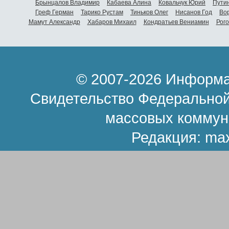
Брынцалов Владимир
Кабаева Алина
Ковальчук Юрий
Пути
Греф Герман
Тарико Рустам
Тиньков Олег
Нисанов Год
Во
Мамут Александр
Хабаров Михаил
Кондратьев Вениамин
Рог
© 2007-2026 Информа
Свидетельство Федеральной
массовых коммун
Редакция:
ma