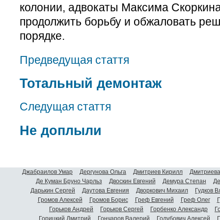
колонии, адвокаты Максима Скоркина
продолжить борьбу и обжаловать ре
порядке.
Предведущая стаття
Тотальный демонтаж
Следущая стаття
Не доплыли
Джабраилов Умар
Дергунова Ольга
Дмитриев Кирилл
Дмитриева
Де Куман Бруно Чарльз
Двоскин Евгений
Демура Степан
Де
Дарькин Сергей
Даутова Евгения
Дворкович Михаил
Гудков 
Громов Алексей
Громов Борис
Греф Евгений
Греф Олег
Г
Горьков Андрей
Горьков Сергей
Горбенко Александр
Г
Горицкий Дмитрий
Гончаров Валерий
Голубович Алексей
Г