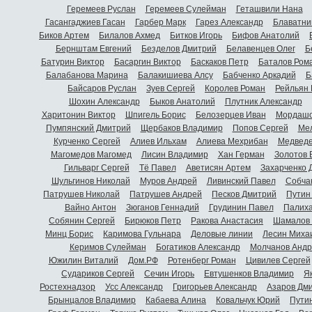
Геремеев Руслан
Геремеев Сулейман
Геташвили Нана
Гасангаджиев Гасан
Гарбер Марк
Гарез Александр
Блаватни
Биков Артем
Билалов Ахмед
Битков Игорь
Бифов Анатолий
Бернштам Евгений
Безделов Дмитрий
Белавенцев Олег
Б
Батурин Виктор
Басаргин Виктор
Баскаков Петр
Баталов Ром
Балабанова Марина
Балакишиева Алсу
Бабченко Аркадий
Б
Байсаров Руслан
Зуев Сергей
Королев Роман
Рейльян
Шохин Александр
Быков Анатолий
Плутник Александр
Харитонин Виктор
Шпигель Борис
Белозерцев Иван
Мордашо
Пумпянский Дмитрий
Щербаков Владимир
Попов Сергей
Мел
Курченко Сергей
Алиев Ильхам
Алиева Мехрибан
Медведе
Магомедов Магомед
Лисин Владимир
Хан Герман
Золотов 
Гильварг Сергей
Тё Павел
Аветисян Артем
Захарченко 
Шульгинов Николай
Муров Андрей
Ливинский Павел
Собча
Патрушев Николай
Патрушев Андрей
Песков Дмитрий
Путин
Вайно Антон
Зюганов Геннадий
Грудинин Павел
Палиха
Собянин Сергей
Бирюков Петр
Ракова Анастасия
Шамалов 
Минц Борис
Каримова Гульнара
Деловые линии
Лесин Миха
Керимов Сулейман
Богатиков Александр
Молчанов Андр
Южилин Виталий
Дом.РФ
Ротенберг Роман
Цивилев Сергей
Судариков Сергей
Сечин Игорь
Евтушенков Владимир
Я
Ростехнадзор
Усс Александр
Григорьев Александр
Азаров Дм
Брынцалов Владимир
Кабаева Алина
Ковальчук Юрий
Пути