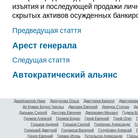
изъятия и последующей продажи лич
скрытых активов осужденных банкиро
Предведущая стаття
Арест генерала
Следущая стаття
Автократический альянс
Джабраилов Умар
Дергунова Ольга
Дмитриев Кирилл
Дмитриева
Де Куман Бруно Чарльз
Двоскин Евгений
Демура Степан
Де
Дарькин Сергей
Даутова Евгения
Дворкович Михаил
Гудков 
Громов Алексей
Громов Борис
Греф Евгений
Греф Олег
Г
Горьков Андрей
Горьков Сергей
Горбенко Александр
Г
Горицкий Дмитрий
Гончаров Валерий
Голубович Алексей
Г
Гинер Евгений
Гиркин Игорь
Гительсон Александр
Глазь