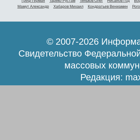
Греф Герман
Тарико Рустам
Тиньков Олег
Нисанов Год
Во
Мамут Александр
Хабаров Михаил
Кондратьев Вениамин
Рог
© 2007-2026 Информа
Свидетельство Федеральной
массовых коммун
Редакция:
ma