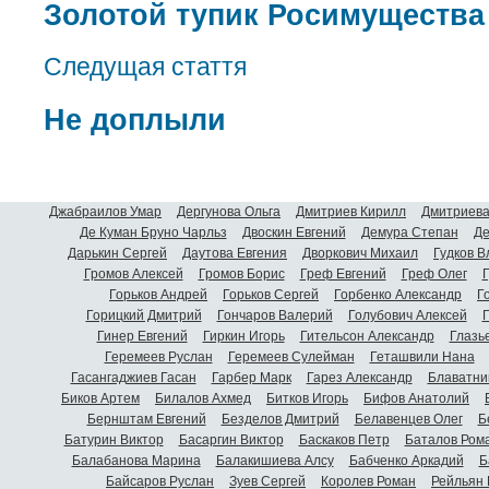
Золотой тупик Росимущества
Следущая стаття
Не доплыли
Джабраилов Умар
Дергунова Ольга
Дмитриев Кирилл
Дмитриева
Де Куман Бруно Чарльз
Двоскин Евгений
Демура Степан
Де
Дарькин Сергей
Даутова Евгения
Дворкович Михаил
Гудков 
Громов Алексей
Громов Борис
Греф Евгений
Греф Олег
Г
Горьков Андрей
Горьков Сергей
Горбенко Александр
Г
Горицкий Дмитрий
Гончаров Валерий
Голубович Алексей
Г
Гинер Евгений
Гиркин Игорь
Гительсон Александр
Глазь
Геремеев Руслан
Геремеев Сулейман
Геташвили Нана
Гасангаджиев Гасан
Гарбер Марк
Гарез Александр
Блаватни
Биков Артем
Билалов Ахмед
Битков Игорь
Бифов Анатолий
Бернштам Евгений
Безделов Дмитрий
Белавенцев Олег
Б
Батурин Виктор
Басаргин Виктор
Баскаков Петр
Баталов Ром
Балабанова Марина
Балакишиева Алсу
Бабченко Аркадий
Б
Байсаров Руслан
Зуев Сергей
Королев Роман
Рейльян