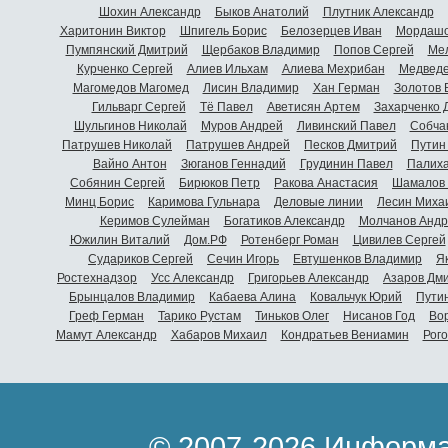
Шохин Александр
Быков Анатолий
Плутник Александр
Харитонин Виктор
Шпигель Борис
Белозерцев Иван
Мордашо
Пумпянский Дмитрий
Щербаков Владимир
Попов Сергей
Мел
Курченко Сергей
Алиев Ильхам
Алиева Мехрибан
Медведе
Магомедов Магомед
Лисин Владимир
Хан Герман
Золотов 
Гильварг Сергей
Тё Павел
Аветисян Артем
Захарченко 
Шульгинов Николай
Муров Андрей
Ливинский Павел
Собча
Патрушев Николай
Патрушев Андрей
Песков Дмитрий
Путин
Вайно Антон
Зюганов Геннадий
Грудинин Павел
Палиха
Собянин Сергей
Бирюков Петр
Ракова Анастасия
Шамалов 
Минц Борис
Каримова Гульнара
Деловые линии
Лесин Миха
Керимов Сулейман
Богатиков Александр
Молчанов Андр
Южилин Виталий
Дом.РФ
Ротенберг Роман
Цивилев Сергей
Судариков Сергей
Сечин Игорь
Евтушенков Владимир
Я
Ростехнадзор
Усс Александр
Григорьев Александр
Азаров Дм
Брынцалов Владимир
Кабаева Алина
Ковальчук Юрий
Пути
Греф Герман
Тарико Рустам
Тиньков Олег
Нисанов Год
Во
Мамут Александр
Хабаров Михаил
Кондратьев Вениамин
Рог
© 2007-2026 Информа