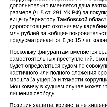
дополнительно вменяется дача взятк
размере (ч. 5 ст. 291 УК РФ) за поку
вице-губернатору Тамбовской облас
дорогостоящего охотничему карабина
млн рублей за «общее покровительст
предусматривает от 8 до 15 лет колон
Поскольку фигурантам вменяется сра
самостоятельных преступлений, око
будет определяться судом по совокуп
частичного или полного сложения сро
масштаба ущерба и тяжести коррупц
Мошковичу в худшем случае может гр
лишения свободы.
Позиция защиты: кризис, а не хищени