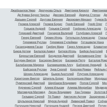
Джабраилов Умар
Дергунова Ольга
Дмитриев Кирилл
Дмитриева
Де Куман Бруно Чарльз
Двоскин Евгений
Демура Степан
Де
Дарькин Сергей
Даутова Евгения
Дворкович Михаил
Гудков 
Громов Алексей
Громов Борис
Греф Евгений
Греф Олег
Г
Горьков Андрей
Горьков Сергей
Горбенко Александр
Г
Горицкий Дмитрий
Гончаров Валерий
Голубович Алексей
Г
Гинер Евгений
Гиркин Игорь
Гительсон Александр
Глазь
Геремеев Руслан
Геремеев Сулейман
Геташвили Нана
Гасангаджиев Гасан
Гарбер Марк
Гарез Александр
Блаватни
Биков Артем
Билалов Ахмед
Битков Игорь
Бифов Анатолий
Бернштам Евгений
Безделов Дмитрий
Белавенцев Олег
Б
Батурин Виктор
Басаргин Виктор
Баскаков Петр
Баталов Ром
Балабанова Марина
Балакишиева Алсу
Бабченко Аркадий
Б
Байсаров Руслан
Зуев Сергей
Королев Роман
Рейльян
Шохин Александр
Быков Анатолий
Плутник Александр
Харитонин Виктор
Шпигель Борис
Белозерцев Иван
Мордашо
Пумпянский Дмитрий
Щербаков Владимир
Попов Сергей
Мел
Курченко Сергей
Алиев Ильхам
Алиева Мехрибан
Медведе
Магомедов Магомед
Лисин Владимир
Хан Герман
Золотов 
Гильварг Сергей
Тё Павел
Аветисян Артем
Захарченко 
Шульгинов Николай
Муров Андрей
Ливинский Павел
Собча
Патрушев Николай
Патрушев Андрей
Песков Дмитрий
Путин