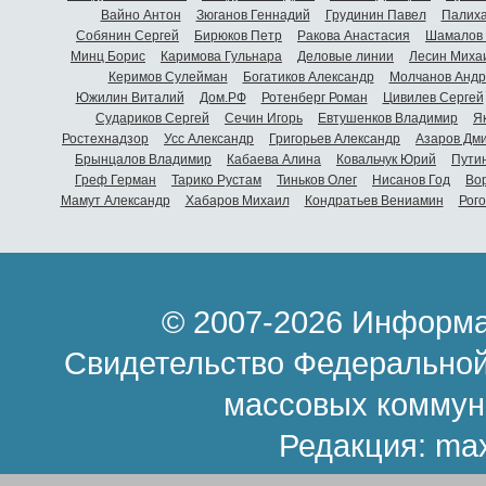
Вайно Антон
Зюганов Геннадий
Грудинин Павел
Палиха
Собянин Сергей
Бирюков Петр
Ракова Анастасия
Шамалов 
Минц Борис
Каримова Гульнара
Деловые линии
Лесин Миха
Керимов Сулейман
Богатиков Александр
Молчанов Андр
Южилин Виталий
Дом.РФ
Ротенберг Роман
Цивилев Сергей
Судариков Сергей
Сечин Игорь
Евтушенков Владимир
Я
Ростехнадзор
Усс Александр
Григорьев Александр
Азаров Дм
Брынцалов Владимир
Кабаева Алина
Ковальчук Юрий
Пути
Греф Герман
Тарико Рустам
Тиньков Олег
Нисанов Год
Во
Мамут Александр
Хабаров Михаил
Кондратьев Вениамин
Рог
© 2007-2026 Информа
Свидетельство Федеральной
массовых коммун
Редакция:
ma