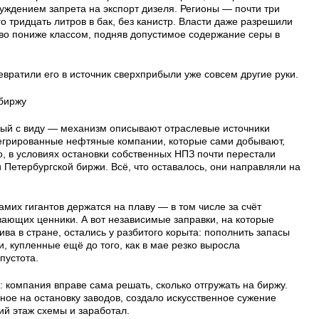
уждением запрета на экспорт дизеля. Регионы — почти три
о тридцать литров в бак, без канистр. Власти даже разрешили
во пониже классом, подняв допустимое содержание серы в
вратили его в источник сверхприбыли уже совсем другие руки.
 биржу
ый с виду — механизм описывают отраслевые источники
егрированные нефтяные компании, которые сами добывают,
, в условиях остановки собственных НПЗ почти перестали
 Петербургской биржи. Всё, что оставалось, они направляли на
мих гигантов держатся на плаву — в том числе за счёт
вающих ценники. А вот независимые заправки, на которые
ва в стране, остались у разбитого корыта: пополнить запасы
и, купленные ещё до того, как в мае резко выросла
пустота.
 компания вправе сама решать, сколько отгружать на биржу.
ое на остановку заводов, создало искусственное сужение
й этаж схемы и заработал.