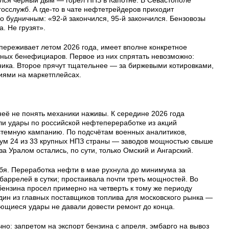
осслужб. А где-то в чате нефтетрейдеров приходит
ло будничным: «92-й закончился, 95-й закончился. Бензовозы
. Не грузят».
переживает летом 2026 года, имеет вполне конкретное
ных бенефициаров. Первое из них спрятать невозможно:
ника. Второе прячут тщательнее — за биржевыми котировками,
ями на маркетплейсах.
неё не понять механики наживы. К середине 2026 года
ли удары по российской нефтепереработке из акций
темную кампанию. По подсчётам военных аналитиков,
мум 24 из 33 крупных НПЗ страны — заводов мощностью свыше
а Уралом остались, по сути, только Омский и Ангарский.
бя. Переработка нефти в мае рухнула до минимума за
баррелей в сутки; простаивала почти треть мощностей. Во
бензина просел примерно на четверть к тому же периоду
дин из главных поставщиков топлива для московского рынка —
яющиеся удары не давали довести ремонт до конца.
чно: запретом на экспорт бензина с апреля, эмбарго на вывоз