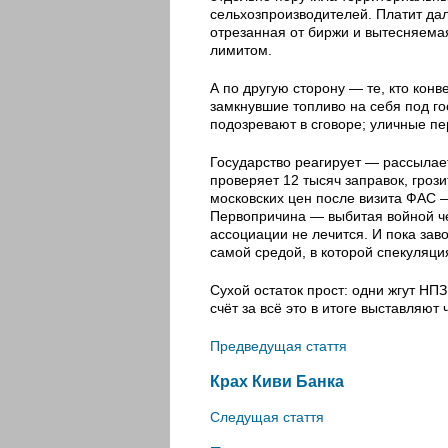
сельхозпроизводителей. Платит дал
отрезанная от биржи и вытесняемая
лимитом.
А по другую сторону — те, кто кон
замкнувшие топливо на себя под г
подозревают в сговоре; уличные п
Государство реагирует — рассылае
проверяет 12 тысяч заправок, гроз
московских цен после визита ФАС —
Первопричина — выбитая войной ч
ассоциации не лечится. И пока заво
самой средой, в которой спекуляция
Сухой остаток прост: одни жгут НПЗ
счёт за всё это в итоге выставляют 
Предведущая стаття
Крах Киви Банка
Следущая стаття