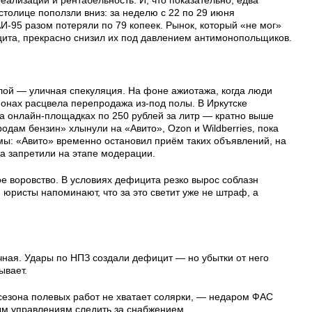
столице поползли вниз: за неделю с 22 по 29 июня
И-95 разом потеряли по 79 копеек. Рынок, который «не мог»
ита, прекрасно снизил их под давлением антимонопольщиков.
ой — уличная спекуляция. На фоне ажиотажа, когда люди
гионах расцвела перепродажа из-под полы. В Иркутске
а онлайн-площадках по 250 рублей за литр — кратно выше
дам бензин» хлынули на «Авито», Ozon и Wildberries, пока
ы: «Авито» временно остановил приём таких объявлений, на
а запретили на этапе модерации.
ое воровство. В условиях дефицита резко вырос соблазн
 юристы напоминают, что за это светит уже не штраф, а
ная. Удары по НПЗ создали дефицит — но убытки от него
ывает.
 сезона полевых работ не хватает солярки, — недаром ФАС
ым управлениям следить за снабжением