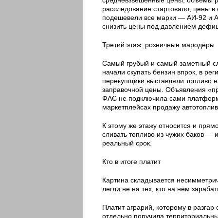
расследование стартовало, цены в 
подешевели все марки — АИ-92 и А
снизить цены под давлением дефиц
Третий этаж: розничные мародёры
Самый грубый и самый заметный сл
начали скупать бензин впрок, в ре
перекупщики выставляли топливо н
заправочной цены. Объявления «про
ФАС не подключила сами платформ
маркетплейсах продажу автотоплив
К этому же этажу относится и прям
сливать топливо из чужих баков — и
реальный срок.
Кто в итоге платит
Картина складывается несимметрич
легли не на тех, кто на нём зарабат
Платит аграрий, которому в разгар
отдельно поручила территориальн