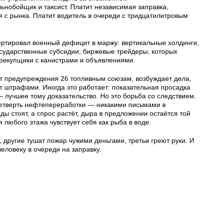
ьнобойщик и таксист. Платит независимая заправка,
 с рынка. Платит водитель в очереди с тридцатилитровым
вертировал военный дефицит в маржу: вертикальные холдинги,
осударственные субсидии; биржевые трейдеры, которых
ерекупщики с канистрами и объявлениями.
т предупреждения 26 топливным союзам, возбуждает дела,
ит штрафами. Иногда это работает: показательная просадка
 лучшее тому доказательство. Но это борьба со следствием.
етверть нефтепереработки — никакими письмами в
ды стоят, а спрос растёт, дыра в предложении остаётся той
 любого этажа чувствует себя как рыба в воде.
, другие тушат пожар чужими деньгами, третьи греют руки. И
человеку в очереди на заправку.