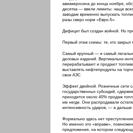
авиакеросина до конца ноября, обс
десятка — ввели лимиты: чаще всег
заводам временно выпускать топли
разы сверх норм «Евро-5».
Дефицит был создан войной. Но пре
Первый этаж схемы: те, кто закрыл
Самый крупный — и самый легальн
деловых изданий. Вертикально-инт
перерабатывают и продают топливо
выставлять нефтепродукты на торги
свои АЗС.
Эффект двойной. Розничные сети са
государственных субсидий, сдержи
приходится около 40% продаж топли
им негде. Они распродавали остатк
интенсивность ударов, — а дальше 
Формально здесь нет преступления:
Но именно это «вправе», помноженн
предложения, на котором следующи