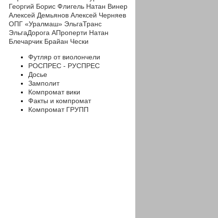
Георгий
Борис Флигель
Натан Винер
Алексей Демьянов
Алексей Черняев
ОПГ «Уралмаш»
ЭльгаТранс
ЭльгаДорога
АПроперти
Натан
Блечарчик
Брайан Чески
Футляр от виолончели
РОСПРЕС - РУСПРЕС
Досье
Замполит
Компромат вики
Факты и компромат
Компромат ГРУПП