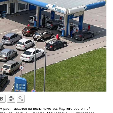
м растягивается на полкилометра. Над юго-восточной
лся чёрный дым — горел НПЗ в Капотне. В Севастополе