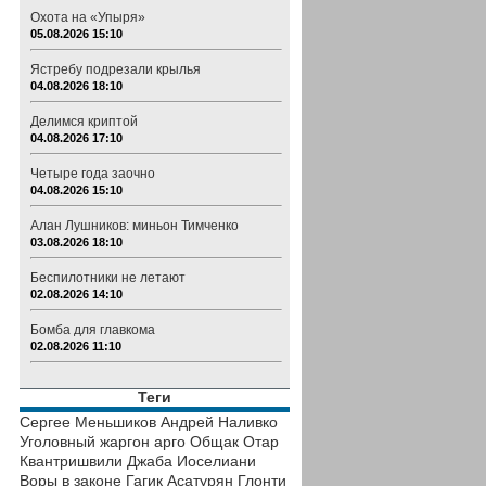
Охота на «Упыря»
05.08.2026 15:10
Ястребу подрезали крылья
04.08.2026 18:10
Делимся криптой
04.08.2026 17:10
Четыре года заочно
04.08.2026 15:10
Алан Лушников: миньон Тимченко
03.08.2026 18:10
Беспилотники не летают
02.08.2026 14:10
Бомба для главкома
02.08.2026 11:10
Теги
Сергее Меньшиков
Андрей Наливко
Уголовный жаргон
арго
Общак
Отар
Квантришвили
Джаба Иоселиани
Воры в законе
Гагик Асатурян
Глонти