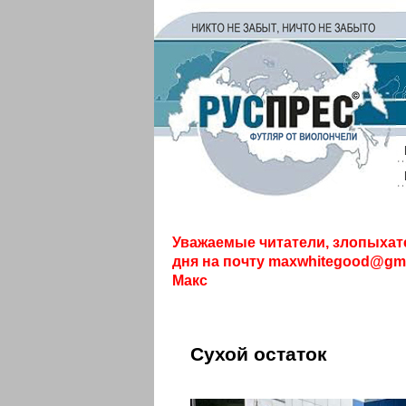
Уважаемые читатели, злопыхат
дня на почту
maxwhitegood@gma
Макс
Сухой остаток