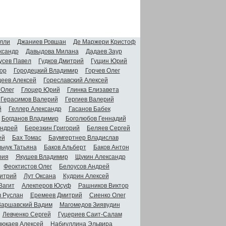
лли
Джаниев Ровшан
Де Маржери Кристоф
ксандр
Давыдова Милана
Дадаев Заур
усев Павел
Гудков Дмитрий
Гущин Юрий
ор
Городецкий Владимир
Горчев Олег
деев Алексей
Гореславский Алексей
 Олег
Глоцер Юрий
Глинка Елизавета
Герасимов Валерий
Гергиев Валерий
й
Геллер Александр
Гасанов Бабек
Богданов Владимир
Боголюбов Геннадий
Андрей
Березкин Григорий
Беляев Сергей
ей
Бах Томас
Баумгертнер Владислав
ьчук Татьяна
Баков Альберт
Баков Антон
рия
Якушев Владимир
Щукин Александр
Феоктистов Олег
Белоусов Андрей
итрий
Лут Оксана
Кудрин Алексей
Вагит
Алекперов Юсуф
Рашников Виктор
в Руслан
Еремеев Дмитрий
Сиенко Олег
Варшавский Вадим
Магомедов Зиявудин
Левченко Сергей
Гуцериев Саит-Салам
люкаев Алексей
Набиуллина Эльвира