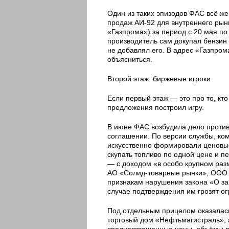
Один из таких эпизодов ФАС всё ж
продаж АИ-92 для внутреннего рынк
«Газпрома») за период с 20 мая по
производитель сам докупал бензин 
не добавлял его. В адрес «Газпро
объясниться.
Второй этаж: биржевые игроки
Если первый этаж — это про то, кто
предложения построил игру.
В июне ФАС возбудила дело против
соглашении. По версии службы, ко
искусственно формировали ценовы
скупать топливо по одной цене и 
— с доходом «в особо крупном разм
АО «Солид-товарные рынки», ООО 
признакам нарушения закона «О защ
случае подтверждения им грозят 
Под отдельным прицелом оказалась
торговый дом «Нефтьмагистраль», а
средневзвешенные цены, объёмы ре