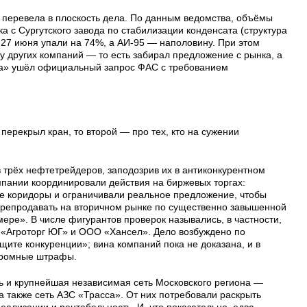
е перевела в плоскость дела. По данным ведомства, объёмы
а с Сургутского завода по стабилизации конденсата (структура
 27 июня упали на 74%, а АИ-95 — наполовину. При этом
у других компаний — то есть забирал предложение с рынка, а
ма» ушёл официальный запрос ФАС с требованием
 перекрыл кран, то второй — про тех, кто на сужении
 трёх нефтетрейдеров, заподозрив их в антиконкурентном
мпании координировали действия на биржевых торгах:
е коридоры и ограничивали реальное предложение, чтобы
перепродавать на вторичном рынке по существенно завышенной
ере». В числе фигурантов проверок назывались, в частности,
«Агроторг ЮГ» и ООО «Хансел». Дело возбуждено по
ите конкуренции»; вина компаний пока не доказана, и в
огромные штрафы.
 и крупнейшая независимая сеть Московского региона —
 также сеть АЗС «Трасса». От них потребовали раскрыть
ализации и рентабельность. И, что показательно, едва