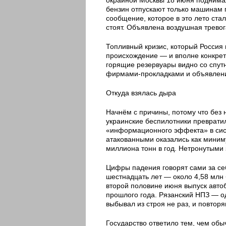
бензин отпускают только машинам г
сообщение, которое в это лето ста
стоят. Объявлена воздушная тревога
Топливный кризис, который Россия 
происхождение — и вполне конкрет
горящие резервуары видно со спут
фирмами-прокладками и объявлени
Откуда взялась дыра
Начнём с причины, потому что без 
украинские беспилотники преврати
«информационного эффекта» в сис
атакованными оказались как мини
миллиона тонн в год. Нетронутыми з
Цифры падения говорят сами за се
шестнадцать лет — около 4,58 млн 
второй половине июня выпуск авто
прошлого года. Рязанский НПЗ — о
выбывал из строя не раз, и повтор
Государство ответило тем, чем обы