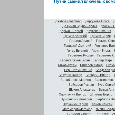
Путин сменил ключевых ко
Джабраилов Умар
Дергунова Ольга
Д
Де Куман Бруно Чарльз
Двоскин 
Дарькин Сергей
Даутова Евгения
Громов Алексей
Громов Борис
Горьков Андрей
Горьков Сер
Горицкий Дмитрий
Гончаров Вал
Гинер Евгений
Гиркин Игорь
Геремеев Руслан
Геремеев С
Гасангаджиев Гасан
Гарбер Марк
Биков Артем
Билалов Ахмед
Битко
Бернштам Евгений
Безделов Дм
Батурин Виктор
Басаргин Виктор
Балабанова Марина
Балакишиева
Байсаров Руслан
Зуев Серге
Шохин Александр
Быков Ана
Харитонин Виктор
Шпигель Борис
Пумпянский Дмитрий
Щербаков Вл
Курченко Сергей
Алиев Ильхам
Магомедов Магомед
Лисин Влади
Гильварг Сергей
Тё Павел
А