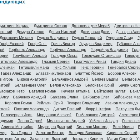
мандующих
митриев Кирилл
Дмитриева Оксана
Джангвеладзе Мераб
Дмитриева Не
Евгений
Демура Степан
Денин Николай
Давидович Давид
Давыдов Але
Дворкович Михаил
Гудков Владимир
Гудков Геннадий
Гуцериев Саид
Г
Греф Евгений
Греф Олег
Гринь Виктор
Груздев Владимир
Губашев Анз
гей
Горбенко Александр
Горбунов Александр
Гордейчук Владимир
Гор
ерий
Голубович Алексей
Голодец Ольга
Говорухин Станислав
Говорун
Гительсон Александр
Глазьев Сергей
Гизатуллин Ринат
Гиндин Диана
улейман
Геташвили Нана
Генс Филипп
Генс Георгий
Генералов Серге
Гарез Александр
Блаватник Леонард
Блаттер Йозеф
Бобров Алексей
в Игорь
Бифов Анатолий
Бельянинов Андрей
Беляев Вадим
Бельтов 
итрий
Белавенцев Олег
Белов Александр
Белойван Юрий
Бачин Серг
Баскаков Петр
Баталов Роман
Ткачева Татьяна
Байтазиев Талгат
Бакал
 Алсу
Бабченко Аркадий
Бажаева Элина
Байбаков Олег
Байбакова Ма
й
Королев Роман
Рейльян Юрий
Токарев Владимир
Иванов Александр
толий
Плутник Александр
Дитрих Евгений
Дюрр Штефан
Патрушев Дм
Белозерцев Иван
Мордашов Алексей
Рыболовлев Дмитрий
Алекперов 
адимир
Попов Сергей
Мельниченко Андрей
Узбеков Ильдар
Ростовце
Алиева Мехрибан
Медведев Дмитрий
Билалов Магомед
Волк Ирина
мир
Хан Герман
Золотов Виктор
Володин Вячеслав
Кириенко Сергей
ветисян Артем
Захарченко Дмитрий
Черкалин Кирилл
Магин Сергей
У