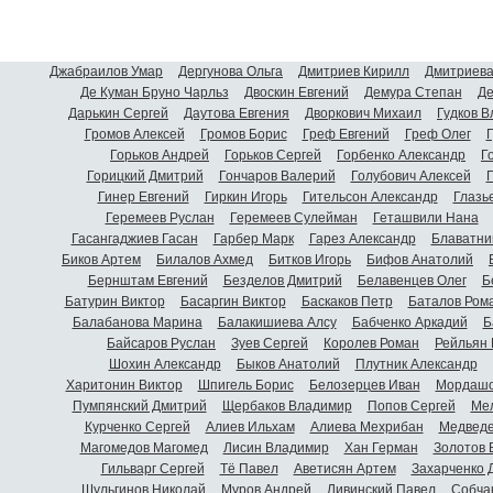
Джабраилов Умар
Дергунова Ольга
Дмитриев Кирилл
Дмитриева
Де Куман Бруно Чарльз
Двоскин Евгений
Демура Степан
Де
Дарькин Сергей
Даутова Евгения
Дворкович Михаил
Гудков 
Громов Алексей
Громов Борис
Греф Евгений
Греф Олег
Г
Горьков Андрей
Горьков Сергей
Горбенко Александр
Г
Горицкий Дмитрий
Гончаров Валерий
Голубович Алексей
Г
Гинер Евгений
Гиркин Игорь
Гительсон Александр
Глазь
Геремеев Руслан
Геремеев Сулейман
Геташвили Нана
Гасангаджиев Гасан
Гарбер Марк
Гарез Александр
Блаватни
Биков Артем
Билалов Ахмед
Битков Игорь
Бифов Анатолий
Бернштам Евгений
Безделов Дмитрий
Белавенцев Олег
Б
Батурин Виктор
Басаргин Виктор
Баскаков Петр
Баталов Ром
Балабанова Марина
Балакишиева Алсу
Бабченко Аркадий
Б
Байсаров Руслан
Зуев Сергей
Королев Роман
Рейльян
Шохин Александр
Быков Анатолий
Плутник Александр
Харитонин Виктор
Шпигель Борис
Белозерцев Иван
Мордашо
Пумпянский Дмитрий
Щербаков Владимир
Попов Сергей
Мел
Курченко Сергей
Алиев Ильхам
Алиева Мехрибан
Медведе
Магомедов Магомед
Лисин Владимир
Хан Герман
Золотов 
Гильварг Сергей
Тё Павел
Аветисян Артем
Захарченко 
Шульгинов Николай
Муров Андрей
Ливинский Павел
Собча