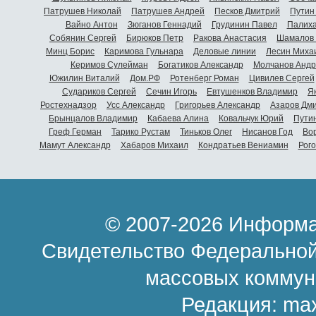
Патрушев Николай
Патрушев Андрей
Песков Дмитрий
Путин
Вайно Антон
Зюганов Геннадий
Грудинин Павел
Палиха
Собянин Сергей
Бирюков Петр
Ракова Анастасия
Шамалов 
Минц Борис
Каримова Гульнара
Деловые линии
Лесин Миха
Керимов Сулейман
Богатиков Александр
Молчанов Андр
Южилин Виталий
Дом.РФ
Ротенберг Роман
Цивилев Сергей
Судариков Сергей
Сечин Игорь
Евтушенков Владимир
Я
Ростехнадзор
Усс Александр
Григорьев Александр
Азаров Дм
Брынцалов Владимир
Кабаева Алина
Ковальчук Юрий
Пути
Греф Герман
Тарико Рустам
Тиньков Олег
Нисанов Год
Во
Мамут Александр
Хабаров Михаил
Кондратьев Вениамин
Рог
© 2007-2026 Информа
Свидетельство Федеральной
массовых коммун
Редакция:
ma