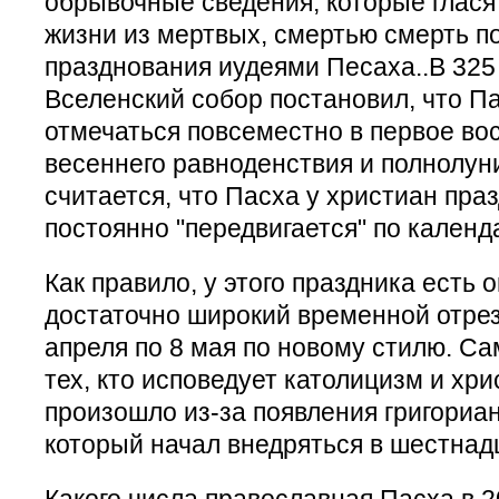
обрывочные сведения, которые гласят
жизни из мертвых, смертью смерть по
празднования иудеями Песаха..В 325
Вселенский собор постановил, что П
отмечаться повсеместно в первое во
весеннего равноденствия и полнолун
считается, что Пасха у христиан праз
постоянно "передвигается" по календ
Как правило, у этого праздника есть 
достаточно широкий временной отрез
апреля по 8 мая по новому стилю. Са
тех, кто исповедует католицизм и хри
произошло из-за появления григориан
который начал внедряться в шестнад
Какого числа православная Пасха в 2