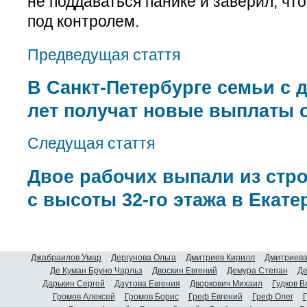
не поддаваться панике и заверил, чт
под контролем.
Предведущая стаття
В Санкт-Петербурге семьи с д
лет получат новые выплаты о
Следущая стаття
Двое рабочих выпали из стр
с высоты 32-го этажа в Екате
Джабраилов Умар
Дергунова Ольга
Дмитриев Кирилл
Дмитриева
Де Куман Бруно Чарльз
Двоскин Евгений
Демура Степан
Де
Дарькин Сергей
Даутова Евгения
Дворкович Михаил
Гудков 
Громов Алексей
Громов Борис
Греф Евгений
Греф Олег
Г