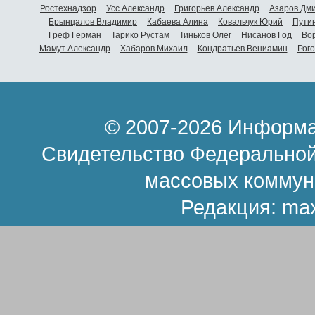
Ростехнадзор
Усс Александр
Григорьев Александр
Азаров Дм
Брынцалов Владимир
Кабаева Алина
Ковальчук Юрий
Пути
Греф Герман
Тарико Рустам
Тиньков Олег
Нисанов Год
Во
Мамут Александр
Хабаров Михаил
Кондратьев Вениамин
Рог
© 2007-2026 Информа
Свидетельство Федеральной
массовых коммун
Редакция:
ma