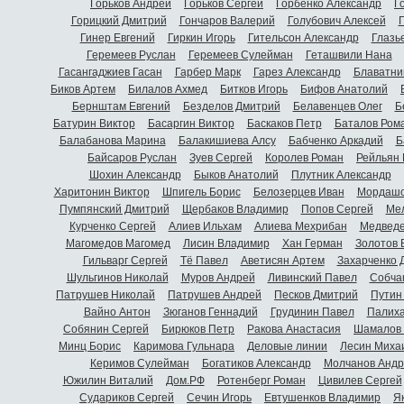
Горьков Андрей
Горьков Сергей
Горбенко Александр
Г
Горицкий Дмитрий
Гончаров Валерий
Голубович Алексей
Г
Гинер Евгений
Гиркин Игорь
Гительсон Александр
Глазь
Геремеев Руслан
Геремеев Сулейман
Геташвили Нана
Гасангаджиев Гасан
Гарбер Марк
Гарез Александр
Блаватни
Биков Артем
Билалов Ахмед
Битков Игорь
Бифов Анатолий
Бернштам Евгений
Безделов Дмитрий
Белавенцев Олег
Б
Батурин Виктор
Басаргин Виктор
Баскаков Петр
Баталов Ром
Балабанова Марина
Балакишиева Алсу
Бабченко Аркадий
Б
Байсаров Руслан
Зуев Сергей
Королев Роман
Рейльян
Шохин Александр
Быков Анатолий
Плутник Александр
Харитонин Виктор
Шпигель Борис
Белозерцев Иван
Мордашо
Пумпянский Дмитрий
Щербаков Владимир
Попов Сергей
Мел
Курченко Сергей
Алиев Ильхам
Алиева Мехрибан
Медведе
Магомедов Магомед
Лисин Владимир
Хан Герман
Золотов 
Гильварг Сергей
Тё Павел
Аветисян Артем
Захарченко 
Шульгинов Николай
Муров Андрей
Ливинский Павел
Собча
Патрушев Николай
Патрушев Андрей
Песков Дмитрий
Путин
Вайно Антон
Зюганов Геннадий
Грудинин Павел
Палиха
Собянин Сергей
Бирюков Петр
Ракова Анастасия
Шамалов 
Минц Борис
Каримова Гульнара
Деловые линии
Лесин Миха
Керимов Сулейман
Богатиков Александр
Молчанов Андр
Южилин Виталий
Дом.РФ
Ротенберг Роман
Цивилев Сергей
Судариков Сергей
Сечин Игорь
Евтушенков Владимир
Я