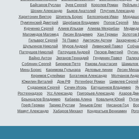
Байсаров Руслан
Зуев Сергей
Королев Роман
Рейльян
Шохин Александр
Быков Анатолий
Плутник Александр
Харитонин Виктор
Шпигель Борис
Белозерцев Иван
Мордашо
Пумпянский Дмитрий
Щербаков Владимир
Попов Сергей
Мел
Курченко Сергей
Алиев Ильхам
Алиева Мехрибан
Медведе
Магомедов Магомед
Лисин Владимир
Хан Герман
Золотов 
Гильварг Сергей
Тё Павел
Аветисян Артем
Захарченко 
Шульгинов Николай
Муров Андрей
Ливинский Павел
Собча
Патрушев Николай
Патрушев Андрей
Песков Дмитрий
Путин
Вайно Антон
Зюганов Геннадий
Грудинин Павел
Палиха
Собянин Сергей
Бирюков Петр
Ракова Анастасия
Шамалов 
Минц Борис
Каримова Гульнара
Деловые линии
Лесин Миха
Керимов Сулейман
Богатиков Александр
Молчанов Андр
Южилин Виталий
Дом.РФ
Ротенберг Роман
Цивилев Сергей
Судариков Сергей
Сечин Игорь
Евтушенков Владимир
Я
Ростехнадзор
Усс Александр
Григорьев Александр
Азаров Дм
Брынцалов Владимир
Кабаева Алина
Ковальчук Юрий
Пути
Греф Герман
Тарико Рустам
Тиньков Олег
Нисанов Год
Во
Мамут Александр
Хабаров Михаил
Кондратьев Вениамин
Рог