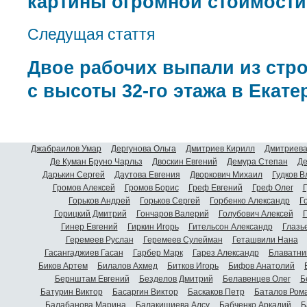
картины огромной стоимости
Следущая стаття
Двое рабочих выпали из стр
с высоты 32-го этажа в Екате
Джабраилов Умар
Дергунова Ольга
Дмитриев Кирилл
Дмитриева
Де Куман Бруно Чарльз
Двоскин Евгений
Демура Степан
Де
Дарькин Сергей
Даутова Евгения
Дворкович Михаил
Гудков 
Громов Алексей
Громов Борис
Греф Евгений
Греф Олег
Г
Горьков Андрей
Горьков Сергей
Горбенко Александр
Г
Горицкий Дмитрий
Гончаров Валерий
Голубович Алексей
Г
Гинер Евгений
Гиркин Игорь
Гительсон Александр
Глазь
Геремеев Руслан
Геремеев Сулейман
Геташвили Нана
Гасангаджиев Гасан
Гарбер Марк
Гарез Александр
Блаватни
Биков Артем
Билалов Ахмед
Битков Игорь
Бифов Анатолий
Бернштам Евгений
Безделов Дмитрий
Белавенцев Олег
Б
Батурин Виктор
Басаргин Виктор
Баскаков Петр
Баталов Ром
Балабанова Марина
Балакишиева Алсу
Бабченко Аркадий
Б