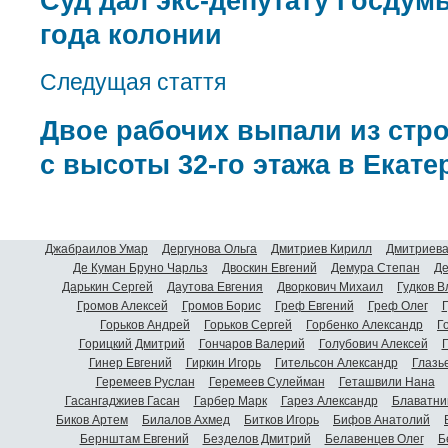
Суд дал экс-депутату Госдум
года колонии
Следущая стаття
Двое рабочих выпали из стр
с высоты 32-го этажа в Екате
Джабраилов Умар
Дергунова Ольга
Дмитриев Кирилл
Дмитриева
Де Куман Бруно Чарльз
Двоскин Евгений
Демура Степан
Де
Дарькин Сергей
Даутова Евгения
Дворкович Михаил
Гудков 
Громов Алексей
Громов Борис
Греф Евгений
Греф Олег
Г
Горьков Андрей
Горьков Сергей
Горбенко Александр
Г
Горицкий Дмитрий
Гончаров Валерий
Голубович Алексей
Г
Гинер Евгений
Гиркин Игорь
Гительсон Александр
Глазь
Геремеев Руслан
Геремеев Сулейман
Геташвили Нана
Гасангаджиев Гасан
Гарбер Марк
Гарез Александр
Блаватни
Биков Артем
Билалов Ахмед
Битков Игорь
Бифов Анатолий
Бернштам Евгений
Безделов Дмитрий
Белавенцев Олег
Б