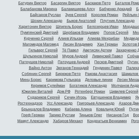
Батурин Виктор
Басаргин Виктор
Баскаков Петр
Баталов Ром
Балабанова Марина
Балакишиева Алсу
Бабченко Аркадий
Б
Байсаров Руслан
Зуев Сергей
Королев Роман
Рейльян
Шохин Александр
Быков Анатолий
Плутник Александр
Харитонин Виктор
Шпигель Борис
Белозерцев Иван
Мордашо
Пумпянский Дмитрий
Щербаков Владимир
Попов Сергей
Мел
Курченко Сергей
Алиев Ильхам
Алиева Мехрибан
Медведе
Магомедов Магомед
Лисин Владимир
Хан Герман
Золотов 
Гильварг Сергей
Тё Павел
Аветисян Артем
Захарченко 
Шульгинов Николай
Муров Андрей
Ливинский Павел
Собча
Патрушев Николай
Патрушев Андрей
Песков Дмитрий
Путин
Вайно Антон
Зюганов Геннадий
Грудинин Павел
Палиха
Собянин Сергей
Бирюков Петр
Ракова Анастасия
Шамалов 
Минц Борис
Каримова Гульнара
Деловые линии
Лесин Миха
Керимов Сулейман
Богатиков Александр
Молчанов Андр
Южилин Виталий
Дом.РФ
Ротенберг Роман
Цивилев Сергей
Судариков Сергей
Сечин Игорь
Евтушенков Владимир
Я
Ростехнадзор
Усс Александр
Григорьев Александр
Азаров Дм
Брынцалов Владимир
Кабаева Алина
Ковальчук Юрий
Пути
Греф Герман
Тарико Рустам
Тиньков Олег
Нисанов Год
Во
Мамут Александр
Хабаров Михаил
Кондратьев Вениамин
Рог