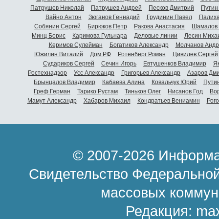
Патрушев Николай
Патрушев Андрей
Песков Дмитрий
Путин
Вайно Антон
Зюганов Геннадий
Грудинин Павел
Палиха
Собянин Сергей
Бирюков Петр
Ракова Анастасия
Шамалов 
Минц Борис
Каримова Гульнара
Деловые линии
Лесин Миха
Керимов Сулейман
Богатиков Александр
Молчанов Андр
Южилин Виталий
Дом.РФ
Ротенберг Роман
Цивилев Сергей
Судариков Сергей
Сечин Игорь
Евтушенков Владимир
Я
Ростехнадзор
Усс Александр
Григорьев Александр
Азаров Дм
Брынцалов Владимир
Кабаева Алина
Ковальчук Юрий
Пути
Греф Герман
Тарико Рустам
Тиньков Олег
Нисанов Год
Во
Мамут Александр
Хабаров Михаил
Кондратьев Вениамин
Рог
© 2007-2026 Информа
Свидетельство Федеральной
массовых коммун
Редакция:
ma