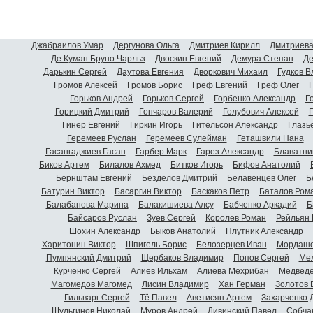
Джабраилов Умар
Дергунова Ольга
Дмитриев Кирилл
Дмитриева
Де Куман Бруно Чарльз
Двоскин Евгений
Демура Степан
Де
Дарькин Сергей
Даутова Евгения
Дворкович Михаил
Гудков 
Громов Алексей
Громов Борис
Греф Евгений
Греф Олег
Г
Горьков Андрей
Горьков Сергей
Горбенко Александр
Г
Горицкий Дмитрий
Гончаров Валерий
Голубович Алексей
Г
Гинер Евгений
Гиркин Игорь
Гительсон Александр
Глазь
Геремеев Руслан
Геремеев Сулейман
Геташвили Нана
Гасангаджиев Гасан
Гарбер Марк
Гарез Александр
Блаватни
Биков Артем
Билалов Ахмед
Битков Игорь
Бифов Анатолий
Бернштам Евгений
Безделов Дмитрий
Белавенцев Олег
Б
Батурин Виктор
Басаргин Виктор
Баскаков Петр
Баталов Ром
Балабанова Марина
Балакишиева Алсу
Бабченко Аркадий
Б
Байсаров Руслан
Зуев Сергей
Королев Роман
Рейльян
Шохин Александр
Быков Анатолий
Плутник Александр
Харитонин Виктор
Шпигель Борис
Белозерцев Иван
Мордашо
Пумпянский Дмитрий
Щербаков Владимир
Попов Сергей
Мел
Курченко Сергей
Алиев Ильхам
Алиева Мехрибан
Медведе
Магомедов Магомед
Лисин Владимир
Хан Герман
Золотов 
Гильварг Сергей
Тё Павел
Аветисян Артем
Захарченко 
Шульгинов Николай
Муров Андрей
Ливинский Павел
Собча