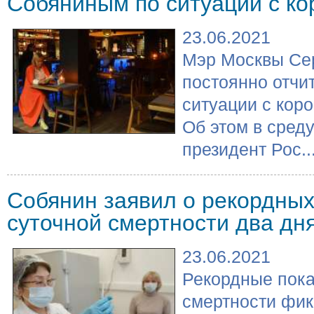
Собяниным по ситуации с к
23.06.2021
Мэр Москвы Се
постоянно отчи
ситуации с кор
Об этом в сред
президент Рос..
Собянин заявил о рекордных
суточной смертности два дн
23.06.2021
Рекордные пока
смертности фик