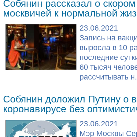
Собянин рассказал о скоро
москвичей к нормальной жи
23.06.2021
Запись на вакц
выросла в 10 р
последние сутк
60 тысяч челове
рассчитывать н.
Собянин доложил Путину о 
коронавирусе без оптимисти
23.06.2021
Мэр Москвы Се