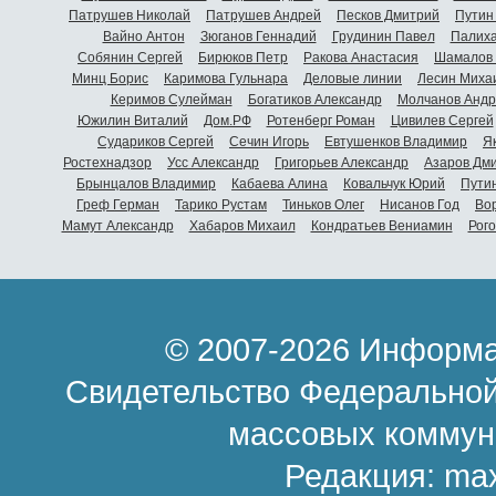
Патрушев Николай
Патрушев Андрей
Песков Дмитрий
Путин
Вайно Антон
Зюганов Геннадий
Грудинин Павел
Палиха
Собянин Сергей
Бирюков Петр
Ракова Анастасия
Шамалов 
Минц Борис
Каримова Гульнара
Деловые линии
Лесин Миха
Керимов Сулейман
Богатиков Александр
Молчанов Андр
Южилин Виталий
Дом.РФ
Ротенберг Роман
Цивилев Сергей
Судариков Сергей
Сечин Игорь
Евтушенков Владимир
Я
Ростехнадзор
Усс Александр
Григорьев Александр
Азаров Дм
Брынцалов Владимир
Кабаева Алина
Ковальчук Юрий
Пути
Греф Герман
Тарико Рустам
Тиньков Олег
Нисанов Год
Во
Мамут Александр
Хабаров Михаил
Кондратьев Вениамин
Рог
© 2007-2026 Информа
Свидетельство Федеральной
массовых коммун
Редакция:
ma