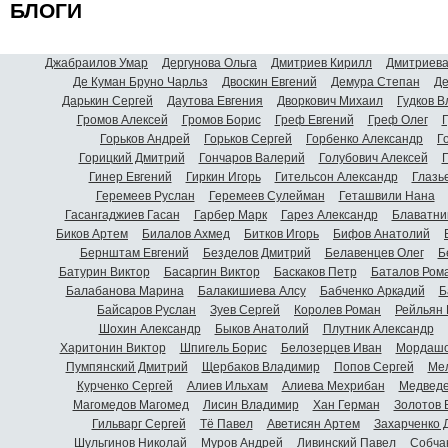
БЛОГИ
Джабраилов Умар
Дергунова Ольга
Дмитриев Кирилл
Дмитриева
Де Куман Бруно Чарльз
Двоскин Евгений
Демура Степан
Де
Дарькин Сергей
Даутова Евгения
Дворкович Михаил
Гудков 
Громов Алексей
Громов Борис
Греф Евгений
Греф Олег
Г
Горьков Андрей
Горьков Сергей
Горбенко Александр
Г
Горицкий Дмитрий
Гончаров Валерий
Голубович Алексей
Г
Гинер Евгений
Гиркин Игорь
Гительсон Александр
Глазь
Геремеев Руслан
Геремеев Сулейман
Геташвили Нана
Гасангаджиев Гасан
Гарбер Марк
Гарез Александр
Блаватни
Биков Артем
Билалов Ахмед
Битков Игорь
Бифов Анатолий
Бернштам Евгений
Безделов Дмитрий
Белавенцев Олег
Б
Батурин Виктор
Басаргин Виктор
Баскаков Петр
Баталов Ром
Балабанова Марина
Балакишиева Алсу
Бабченко Аркадий
Б
Байсаров Руслан
Зуев Сергей
Королев Роман
Рейльян
Шохин Александр
Быков Анатолий
Плутник Александр
Харитонин Виктор
Шпигель Борис
Белозерцев Иван
Мордашо
Пумпянский Дмитрий
Щербаков Владимир
Попов Сергей
Мел
Курченко Сергей
Алиев Ильхам
Алиева Мехрибан
Медведе
Магомедов Магомед
Лисин Владимир
Хан Герман
Золотов 
Гильварг Сергей
Тё Павел
Аветисян Артем
Захарченко 
Шульгинов Николай
Муров Андрей
Ливинский Павел
Собча