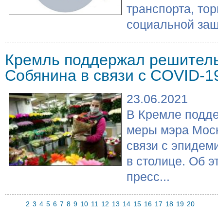
транспорта, тор
социальной защ
Кремль поддержал решител
Собянина в связи с COVID-1
23.06.2021
В Кремле подд
меры мэра Моск
связи с эпидем
в столице. Об э
пресс...
2
3
4
5
6
7
8
9
10
11
12
13
14
15
16
17
18
19
20