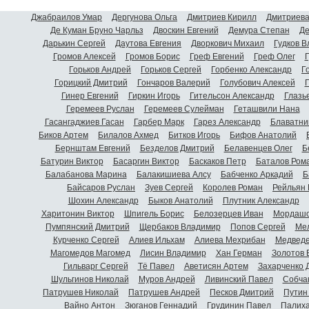
Джабраилов Умар
Дергунова Ольга
Дмитриев Кирилл
Дмитриева
Де Куман Бруно Чарльз
Двоскин Евгений
Демура Степан
Де
Дарькин Сергей
Даутова Евгения
Дворкович Михаил
Гудков 
Громов Алексей
Громов Борис
Греф Евгений
Греф Олег
Г
Горьков Андрей
Горьков Сергей
Горбенко Александр
Г
Горицкий Дмитрий
Гончаров Валерий
Голубович Алексей
Г
Гинер Евгений
Гиркин Игорь
Гительсон Александр
Глазь
Геремеев Руслан
Геремеев Сулейман
Геташвили Нана
Гасангаджиев Гасан
Гарбер Марк
Гарез Александр
Блаватни
Биков Артем
Билалов Ахмед
Битков Игорь
Бифов Анатолий
Бернштам Евгений
Безделов Дмитрий
Белавенцев Олег
Б
Батурин Виктор
Басаргин Виктор
Баскаков Петр
Баталов Ром
Балабанова Марина
Балакишиева Алсу
Бабченко Аркадий
Б
Байсаров Руслан
Зуев Сергей
Королев Роман
Рейльян
Шохин Александр
Быков Анатолий
Плутник Александр
Харитонин Виктор
Шпигель Борис
Белозерцев Иван
Мордашо
Пумпянский Дмитрий
Щербаков Владимир
Попов Сергей
Мел
Курченко Сергей
Алиев Ильхам
Алиева Мехрибан
Медведе
Магомедов Магомед
Лисин Владимир
Хан Герман
Золотов 
Гильварг Сергей
Тё Павел
Аветисян Артем
Захарченко 
Шульгинов Николай
Муров Андрей
Ливинский Павел
Собча
Патрушев Николай
Патрушев Андрей
Песков Дмитрий
Путин
Вайно Антон
Зюганов Геннадий
Грудинин Павел
Палиха