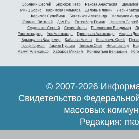
Собянин Сергей
Бирюков Петр
Ракова Анастасия
Шамалов 
Минц Борис
Каримова Гульнара
Деловые линии
Лесин Миха
Керимов Сулейман
Богатиков Александр
Молчанов Андр
Южилин Виталий
Дом.РФ
Ротенберг Роман
Цивилев Сергей
Судариков Сергей
Сечин Игорь
Евтушенков Владимир
Я
Ростехнадзор
Усс Александр
Григорьев Александр
Азаров Дм
Брынцалов Владимир
Кабаева Алина
Ковальчук Юрий
Пути
Греф Герман
Тарико Рустам
Тиньков Олег
Нисанов Год
Во
Мамут Александр
Хабаров Михаил
Кондратьев Вениамин
Рог
© 2007-2026 Информа
Свидетельство Федеральной
массовых коммун
Редакция:
ma