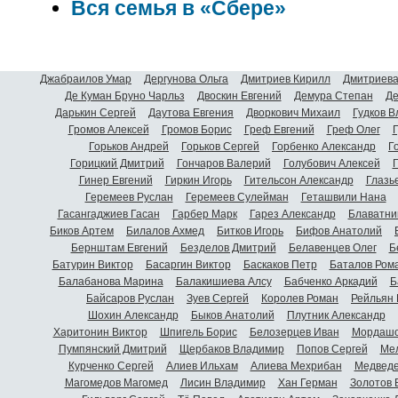
Вся семья в «Сбере»
Джабраилов Умар
Дергунова Ольга
Дмитриев Кирилл
Дмитриева
Де Куман Бруно Чарльз
Двоскин Евгений
Демура Степан
Де
Дарькин Сергей
Даутова Евгения
Дворкович Михаил
Гудков 
Громов Алексей
Громов Борис
Греф Евгений
Греф Олег
Г
Горьков Андрей
Горьков Сергей
Горбенко Александр
Г
Горицкий Дмитрий
Гончаров Валерий
Голубович Алексей
Г
Гинер Евгений
Гиркин Игорь
Гительсон Александр
Глазь
Геремеев Руслан
Геремеев Сулейман
Геташвили Нана
Гасангаджиев Гасан
Гарбер Марк
Гарез Александр
Блаватни
Биков Артем
Билалов Ахмед
Битков Игорь
Бифов Анатолий
Бернштам Евгений
Безделов Дмитрий
Белавенцев Олег
Б
Батурин Виктор
Басаргин Виктор
Баскаков Петр
Баталов Ром
Балабанова Марина
Балакишиева Алсу
Бабченко Аркадий
Б
Байсаров Руслан
Зуев Сергей
Королев Роман
Рейльян
Шохин Александр
Быков Анатолий
Плутник Александр
Харитонин Виктор
Шпигель Борис
Белозерцев Иван
Мордашо
Пумпянский Дмитрий
Щербаков Владимир
Попов Сергей
Мел
Курченко Сергей
Алиев Ильхам
Алиева Мехрибан
Медведе
Магомедов Магомед
Лисин Владимир
Хан Герман
Золотов 