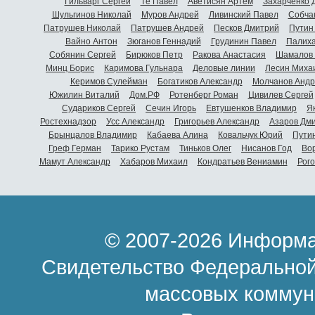
Гильварг Сергей
Тё Павел
Аветисян Артем
Захарченко 
Шульгинов Николай
Муров Андрей
Ливинский Павел
Собча
Патрушев Николай
Патрушев Андрей
Песков Дмитрий
Путин
Вайно Антон
Зюганов Геннадий
Грудинин Павел
Палиха
Собянин Сергей
Бирюков Петр
Ракова Анастасия
Шамалов 
Минц Борис
Каримова Гульнара
Деловые линии
Лесин Миха
Керимов Сулейман
Богатиков Александр
Молчанов Андр
Южилин Виталий
Дом.РФ
Ротенберг Роман
Цивилев Сергей
Судариков Сергей
Сечин Игорь
Евтушенков Владимир
Я
Ростехнадзор
Усс Александр
Григорьев Александр
Азаров Дм
Брынцалов Владимир
Кабаева Алина
Ковальчук Юрий
Пути
Греф Герман
Тарико Рустам
Тиньков Олег
Нисанов Год
Во
Мамут Александр
Хабаров Михаил
Кондратьев Вениамин
Рог
© 2007-2026 Информа
Свидетельство Федеральной
массовых коммун