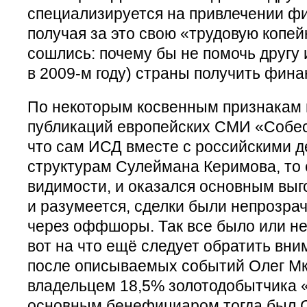
специализируется на привлечении ф
получая за это свою «трудовую копей
сошлись: почему бы не помочь другу 
в 2009-м году) страны получить фин
По некоторым косвенным признакам 
публикаций европейских СМИ «Собес
что сам ИСД вместе с российскими 
структурам Сулеймана Керимова, то е
видимости, и оказался основным выг
и разумеется, сделки были непрозра
через оффшоры. Так все было или нет
вот на что ещё следует обратить вни
после описываемых событий Олег Мк
владельцем 18,5% золотодобытчика 
основным бенефициаром тогда был 