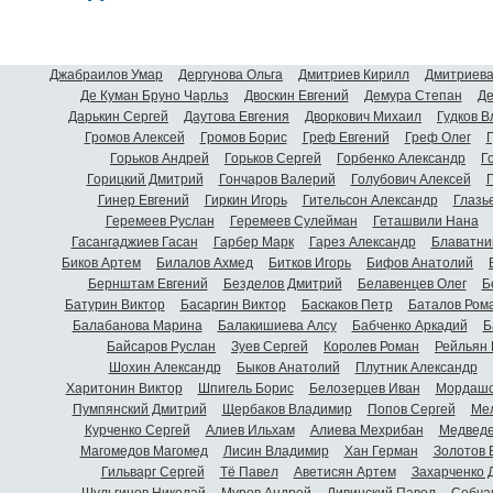
Джабраилов Умар
Дергунова Ольга
Дмитриев Кирилл
Дмитриева
Де Куман Бруно Чарльз
Двоскин Евгений
Демура Степан
Де
Дарькин Сергей
Даутова Евгения
Дворкович Михаил
Гудков 
Громов Алексей
Громов Борис
Греф Евгений
Греф Олег
Г
Горьков Андрей
Горьков Сергей
Горбенко Александр
Г
Горицкий Дмитрий
Гончаров Валерий
Голубович Алексей
Г
Гинер Евгений
Гиркин Игорь
Гительсон Александр
Глазь
Геремеев Руслан
Геремеев Сулейман
Геташвили Нана
Гасангаджиев Гасан
Гарбер Марк
Гарез Александр
Блаватни
Биков Артем
Билалов Ахмед
Битков Игорь
Бифов Анатолий
Бернштам Евгений
Безделов Дмитрий
Белавенцев Олег
Б
Батурин Виктор
Басаргин Виктор
Баскаков Петр
Баталов Ром
Балабанова Марина
Балакишиева Алсу
Бабченко Аркадий
Б
Байсаров Руслан
Зуев Сергей
Королев Роман
Рейльян
Шохин Александр
Быков Анатолий
Плутник Александр
Харитонин Виктор
Шпигель Борис
Белозерцев Иван
Мордашо
Пумпянский Дмитрий
Щербаков Владимир
Попов Сергей
Мел
Курченко Сергей
Алиев Ильхам
Алиева Мехрибан
Медведе
Магомедов Магомед
Лисин Владимир
Хан Герман
Золотов 
Гильварг Сергей
Тё Павел
Аветисян Артем
Захарченко 
Шульгинов Николай
Муров Андрей
Ливинский Павел
Собча