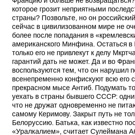
Францию и больше не возвращаться? 
которое грозит неприятными последс
страны? Позвольте, но он российски
сейчас в цивилизованном мире не оче
более после попадания в «кремлевск
американского Минфина. Остаться в
только его не привлекут к делу Мкртча
гарантий дать не может. Да и во Фран
воспользуются тем, что он нарушил п
всенепременно конфискуют всю его с
прекрасном мысе Антиб. Подумать то
уехать в страны бывшего СССР: одни 
что не дружат одновременно не питаю
самому Керимову. Закрыт путь не толь
Белоруссию. Батька, как известно по
«Уралкалием», считает Сулеймана А