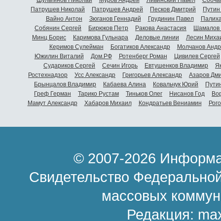
Патрушев Николай
Патрушев Андрей
Песков Дмитрий
Путин
Вайно Антон
Зюганов Геннадий
Грудинин Павел
Палиха
Собянин Сергей
Бирюков Петр
Ракова Анастасия
Шамалов 
Минц Борис
Каримова Гульнара
Деловые линии
Лесин Миха
Керимов Сулейман
Богатиков Александр
Молчанов Андр
Южилин Виталий
Дом.РФ
Ротенберг Роман
Цивилев Сергей
Судариков Сергей
Сечин Игорь
Евтушенков Владимир
Я
Ростехнадзор
Усс Александр
Григорьев Александр
Азаров Дм
Брынцалов Владимир
Кабаева Алина
Ковальчук Юрий
Пути
Греф Герман
Тарико Рустам
Тиньков Олег
Нисанов Год
Во
Мамут Александр
Хабаров Михаил
Кондратьев Вениамин
Рог
© 2007-2026 Информа
Свидетельство Федеральной
массовых коммун
Редакция:
ma