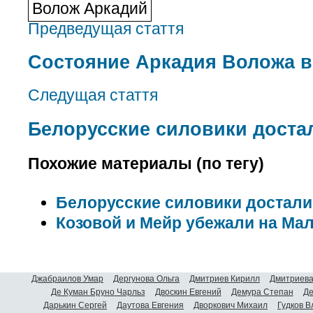
Волож Аркадий
Предведущая стаття
Состояние Аркадия Воложа в
Следущая стаття
Белорусские силовики доста
Похожие материалы (по тегу)
Белорусские силовики достали
Козовой и Мейр убежали на Ма
Джабраилов Умар
Дергунова Ольга
Дмитриев Кирилл
Дмитриева
Де Куман Бруно Чарльз
Двоскин Евгений
Демура Степан
Де
Дарькин Сергей
Даутова Евгения
Дворкович Михаил
Гудков 