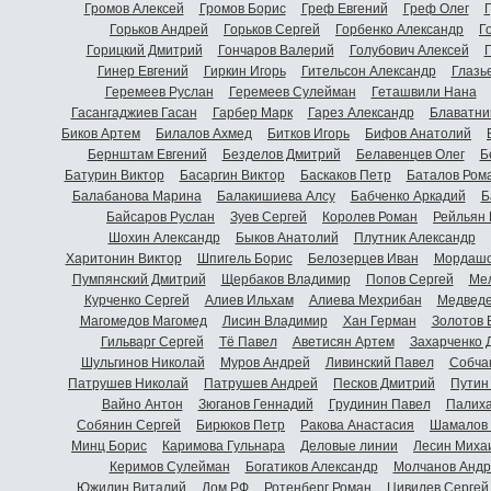
Громов Алексей
Громов Борис
Греф Евгений
Греф Олег
Г
Горьков Андрей
Горьков Сергей
Горбенко Александр
Г
Горицкий Дмитрий
Гончаров Валерий
Голубович Алексей
Г
Гинер Евгений
Гиркин Игорь
Гительсон Александр
Глазь
Геремеев Руслан
Геремеев Сулейман
Геташвили Нана
Гасангаджиев Гасан
Гарбер Марк
Гарез Александр
Блаватни
Биков Артем
Билалов Ахмед
Битков Игорь
Бифов Анатолий
Бернштам Евгений
Безделов Дмитрий
Белавенцев Олег
Б
Батурин Виктор
Басаргин Виктор
Баскаков Петр
Баталов Ром
Балабанова Марина
Балакишиева Алсу
Бабченко Аркадий
Б
Байсаров Руслан
Зуев Сергей
Королев Роман
Рейльян
Шохин Александр
Быков Анатолий
Плутник Александр
Харитонин Виктор
Шпигель Борис
Белозерцев Иван
Мордашо
Пумпянский Дмитрий
Щербаков Владимир
Попов Сергей
Мел
Курченко Сергей
Алиев Ильхам
Алиева Мехрибан
Медведе
Магомедов Магомед
Лисин Владимир
Хан Герман
Золотов 
Гильварг Сергей
Тё Павел
Аветисян Артем
Захарченко 
Шульгинов Николай
Муров Андрей
Ливинский Павел
Собча
Патрушев Николай
Патрушев Андрей
Песков Дмитрий
Путин
Вайно Антон
Зюганов Геннадий
Грудинин Павел
Палиха
Собянин Сергей
Бирюков Петр
Ракова Анастасия
Шамалов 
Минц Борис
Каримова Гульнара
Деловые линии
Лесин Миха
Керимов Сулейман
Богатиков Александр
Молчанов Андр
Южилин Виталий
Дом.РФ
Ротенберг Роман
Цивилев Сергей